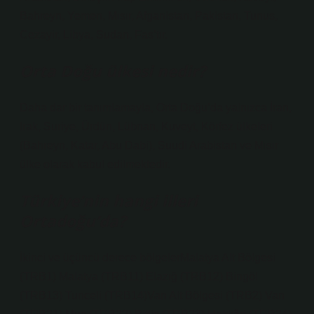
Bahreyn, Yemen, Mısır, Afganistan, Pakistan, Tunus,
Cezayir, Libya, Sudan, Fas’tır.
Orta Doğu ülkesi nedir?
Daha dar bir tanımlamayla, Orta Doğu’da yalnızca İran,
Irak, Suriye, Ürdün, Lübnan, Kuveyt, Körfez ülkeleri
(Bahreyn, Katar, Abu Dabi), Suudi Arabistan ve Mısır
ülke olarak kabul edilmektedir.
Türkiye’nin hangi illeri
Ortadoğu’da?
İkinci ve üçüncü derece bölgelerMalatya Alt Bölgesi
(TRB1) Malatya (TRB11) Elazığ (TRB12) Bingöl
(TRB13) Tunceli (TRB14)Van Alt Bölgesi (TRB2) Van