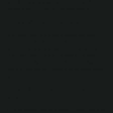
farklı destinasyona uçuşlar sunmaktadır. 1945’te
kurulan şirket, 2012’den beri SkyTeam üyesidir.
Orta Doğu hangi bölgededir?
Orta Doğu, Akdeniz’in güney ve doğu kıyılarındaki
ülkeler, en azından Arap Yarımadası ve bazı tanımlara
göre İran, Kuzey Afrika ve bazen ötesi. 13 Eylül 2024
Orta Doğu, Akdeniz’in güney ve doğu kıyılarındaki
ülkeler, en azından Arap Yarımadası. Yarımadayı ve
bazı tanımlara göre İran, Kuzey Afrika ve bazen ötesini
içerir.
Ortadoğu kavramı ne zaman
ortaya çıktı?
II. Dünya Savaşı’ndan sonra akademik çalışmalarda ve