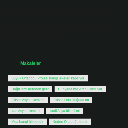
Orta doğu yerine ne kullanılır?
Günümüzde Ortadoğu olarak adlandırılan bölgenin
nesnel tanımı “Batı Asya” olabilir.
Tarih:
Makaleler
Büyük Ortadoğu Projesi hangi ülkeleri kapsıyor
Doğu ismi nereden gelir
Dünyada kaç Arap ülkesi var
Filistin Asya ülkesi mi
Filistin Orta Doğuda mı
İran Asya ülkesi mi
İsrail Asya ülkesi mi
Mea hangi ülkededir
Neden Ortadoğu denir