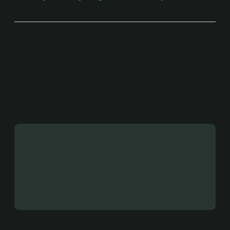
Bir yanıt yazın
E-posta adresiniz yayınlanmayacak.
Gerekli alanlar
*
ile işaretlenmişlerdir
Yorum