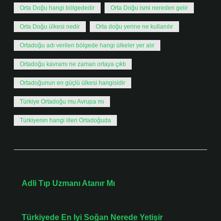
Orta Doğu hangi bölgededir
Orta Doğu ismi nereden gelir
Orta Doğu ülkesi nedir
Orta doğu yerine ne kullanılır
Ortadoğu adı verilen bölgede hangi ülkeler yer alır
Ortadoğu kavramı ne zaman ortaya çıktı
Ortadoğunun en güçlü ülkesi hangisidir
Türkiye Ortadoğu mu Avrupa mı
Türkiyenin hangi illeri Ortadoğuda
Önceki Yazı
Adli Tıp Uzmanı Atanır Mı
Sonraki Yazı
Türkiyede En Iyi Soğan Nerede Yetişir