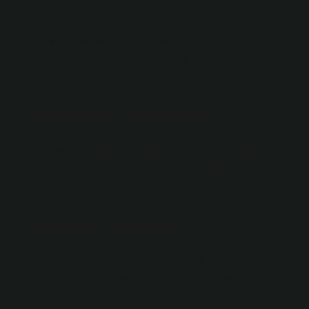
İsrail, Asya ve Afrika kıtalarının kesiştiği noktada yer
almaktadır. Batıda Akdeniz, kuzeyde Lübnan ve Suriye,
doğuda Ürdün, güneyde Mısır ve Kızıldeniz ile
çevrilidir.
Filistin Orta Doğu’da mı?
Ortadoğu’da üç bağımsız devlet var: Türkiye, İran ve
İsrail… Kısıtlı kaynaklara rağmen bağımsız hareket
etmeye çalışan iki ülke daha var: Katar ve Filistin…
Mea hangi ülkededir?
Lübnan’ın ulusal taşıyıcısı ve amiral gemisi havayolu.
Şirketin merkezi başkent Beyrut’tadır ve Rafic Hariri
Uluslararası Havalimanı’ndaki üssünden 21 ülkede 31