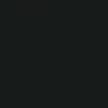
Büyük Ortadoğu Projesi hangi
ülkeleri kapsıyor?
Büyük Ortadoğu ile bazen ilişkilendirilen ülkeler
arasında Azerbaycan, Ermenistan, Gürcistan,
Kazakistan, Kırgızistan, Tacikistan, Türkmenistan ve
Özbekistan yer almaktadır.
Dünyada kaç Arap ülkesi var?
Demografi. “Arap devletleri” terimi, yaklaşık 360 milyon
insanın yaşadığı toplam 22 devleti ve bölgelerini içerir.
İran Asya ülkesi mi?
Orta Asya olarak bilinen bölge, Asya kıtasının
merkezinde, Hazar Denizi, Rusya, Çin, Pakistan,