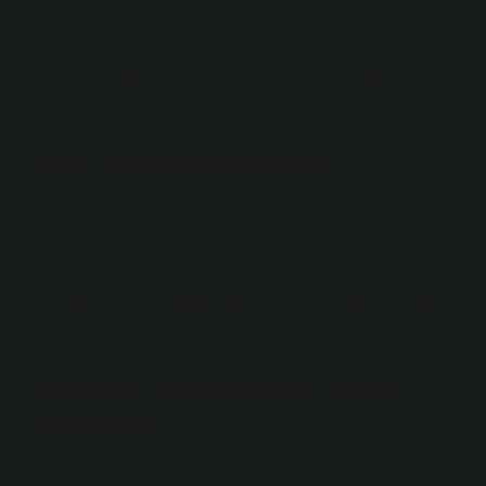
uluslararası politikada giderek daha fazla kullanılmaya
başlanan “Orta Doğu” (Middle East; Moyen Orient; al-
Şarku’l-Evsat) terimi ilk kez 1902 yılında Amerikalı
denizcilik tarihçisi ve stratejisti Alfred Thayer Mahan (ö.
Doğu ismi nereden gelir?
Doğu isminin kökeni Doğu ismi Türk kökenlidir ve
genellikle hem coğrafi bir terim hem de kişisel bir isim
olarak kullanılır. Türk kültüründe, doğal olaylar ve doğa
olayları sıklıkla isimlere dahil edilir, bu nedenle Doğu
ismi bu kültürel mirasın bir ifadesi olarak düşünülebilir.
Ortadoğu’nun en güçlü ülkesi
hangisidir?
Türkiye Ortadoğu’nun en güçlü ülkesidir.