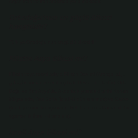
Afganistan ve İran arasında yer almaktadır.
Ortadoğu’nun en güçlü ülkesi
hangisidir?
Türkiye Ortadoğu’nun en güçlü ülkesidir.
Filistin Asya ülkesi mi?
Filistin veya resmî adıyla Filistin Devleti (Arapça: دولة
فلسطين‎, romanize edilmiş hali: Devlet-ü Filastîn), Orta
Doğu ve Batı Asya’da, Akdeniz kıyısındaki tarihi Kenan
bölgesinde, Batı Şeria (İsrail-Ürdün sınırında) ve Gazze
Şeridi’yle sınır komşusudur. Belirtilen topraklarda fiili bir
egemenlik (İsrail-Mısır sınırı).
İsrail Asya ülkesi mi?