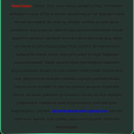
Yasal Uyarı:
Sitemiz, 5651 Sayılı Kanun gereğince Bilgi Teknolojileri
ve İletişim Kurumu (BTK) tarafından onaylanmış bir Yer Sağlayıcı olarak
hizmet vermektedir. Bu nedenle, sitedeki içerikleri proaktif olarak
denetleme veya araştırma yükümlülüğümüz bulunmamaktadır. Ancak,
üyelerimiz yazdıkları içeriklerin sorumluluğunu taşımakta olup, siteye
üye olarak bu sorumluluğu kabul etmiş sayılırlar. Bu internet sitesi,
herhangi bir marka, kurum veya şahıs şirketi ile hiçbir bağlantısı
bulunmamaktadır. Sitede yalnızca kendi hazırladığımız makaleler
paylaşılmaktadır. Burada yer alan içerikler haber niteliği taşımamakta
olup, gerçek kurum ve kişiler hakkında paylaşım yapılmamaktadır.
Gerçek kurum ve kişiler ile isim benzerlikleri tamamen tesadüfidir.
Sitemiz, kar amacı gütmeyen ve tamamen ücretsiz bir bilgi paylaşım
platformudur. Hukuka ve yasal düzenlemelere aykırı olduğunu
düşündüğünüz içerikleri,
backlinkpanelicomtr@gmail.com
adresine
bildirmeniz halinde, ilgili içerikler yasal süre içerisinde sitemizden
kaldırılacaktır.