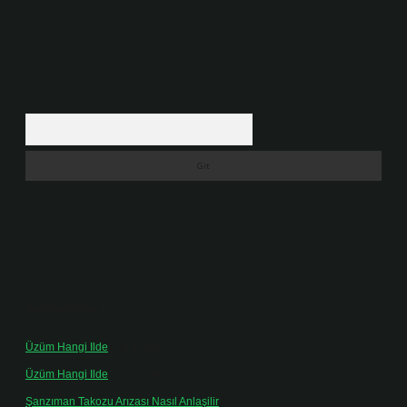
Arama
Son yorumlar
Üzüm Hangi Ilde
için
admin
Üzüm Hangi Ilde
için
Rabia
Şanzıman Takozu Arızası Nasıl Anlaşilir
için
admin