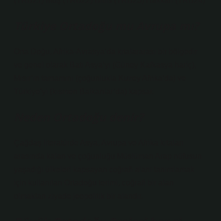
(TRB21) Muş (TRB22) Bitlis (TRB23) Hakkâri (TRB24)
Türkiye Ortadoğu mu Avrupa mı?
Orta Doğu, Afrika-Avrasya’da kıtalararası bir bölgedir
ve genel olarak Batı Asya’yı (Güney Kafkasya hariç),
Mısır’ın tamamını (çoğunlukla Kuzey Afrika’da) ve
Türkiye’yi (kısmen Balkanlar’da) kapsar.
Neden Ortadoğu denir?
Çağdaş literatürde Asya, Avrupa ve Afrika kıtaları
arasında kalan ve çoğunluğu Müslüman Arap nüfusun
yaşadığı ülkeleri kapsayan coğrafi alanı tanımlamak
için kullanılan Ortadoğu terimi, coğrafi bir alan
olmaktan ziyade jeopolitik bir alandır.