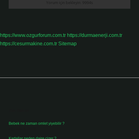
https://www.ozgurforum.com.tr
https://durmaenerji.com.tr
https://cesurmakine.com.tr
Sitemap
Sidebar
Son Yazılar
Bebek ne zaman omlet yiyebilir ?
Ağustos 6, 2026
Kartallar neden daire çizer ?