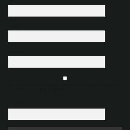
İsim*
E-Posta*
Web Sitesi
Daha sonraki yorumlarımda kullanılması için adım, e-posta adresim ve
site adresim bu tarayıcıya kaydedilsin.
7 + 8 kaçtır?
*