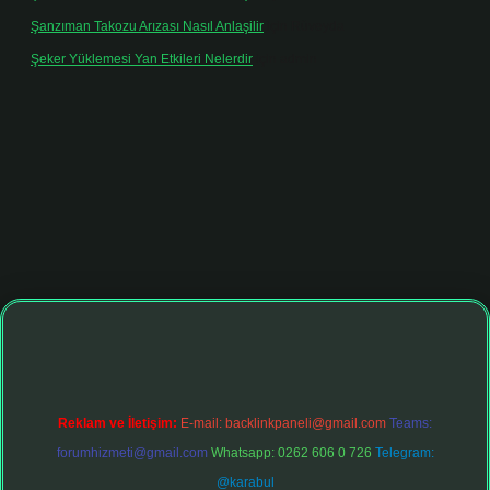
Şanzıman Takozu Arızası Nasıl Anlaşilir
için
Rüveyda
Şeker Yüklemesi Yan Etkileri Nelerdir
için
admin
net
Reklam ve İletişim:
E-mail:
backlinkpaneli@gmail.com
Teams:
forumhizmeti@gmail.com
Whatsapp: 0262 606 0 726
Telegram:
@karabul