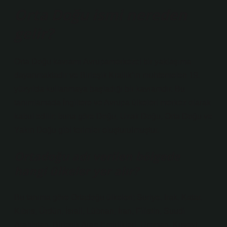
Orta Doğu ismi nereden
gelir?
Orta Doğu kavramı Avrupamerkezci bir yaklaşıma
dayanmaktadır ve Birleşik Krallık’ın muhtemelen 19.
yüzyılda kullanmaya başladığı bir kavramdır. Bu
tanımlamada İngiltere ve Avrupa ülkeleri merkez olarak
kabul edilir; buna göre Doğu, Uzak Doğu, Orta Doğu ve
Yakın Doğu gibi terimler oluşturulmuştur.
Ortadoğu adı verilen bölgede
hangi ülkeler yer alır?
Bu tanıma göre Ortadoğu ülkeleri; Suriye, Irak, Katar,
Kıbrıs, Ürdün, İsrail, Lübnan, İran, Filistin, Suudi
Arabistan, Birleşik Arap Emirlikleri, Umman, Kuveyt,