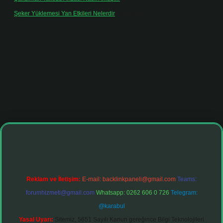
Şeker Yüklemesi Yan Etkileri Nelerdir
için
admin
nbet giriş adresi
tulipbett.net
Reklam ve İletişim:
E-mail:
backlinkpaneli@gmail.com
Teams:
forumhizmeti@gmail.com
Whatsapp: 0262 606 0 726
Telegram:
@karabul
Yasal Uyarı:
Sitemiz, 5651 Sayılı Kanun gereğince Bilgi Teknolojileri