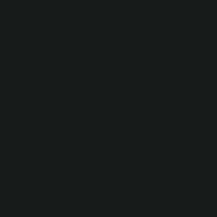
istedi ancak oğlu Ahmed için istediği sünnet törenini
düzenleyemedi. Teşhisi konulmamış bir hastalık
nedeniyle III. Mehmed’in ölümünden sonra 22 Aralık
1603’te I. Ahmed olarak tahta çıktığında 14 yaşındaydı.
Fatih Sultan Mehmet hangi oğlunu
öldürdü?
Manisa Sancağı’na gitmeye hazırlanan Şehzade
Mahmud, Haziran ayının cumartesi sabahı Topkapı
Sarayı’ndaki dairesinde uyurken dilsiz cellatlar
tarafından boğularak öldürüldü. Tabutuna bir şal
konuldu ve sabah saraydan çıkarılıp Şehzade Camii’ne
defnedildi.
Kaç şehzade öldürülmüştür?