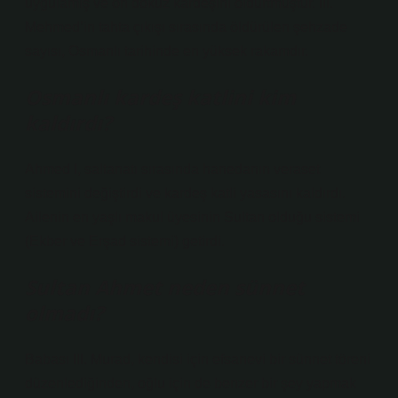
uygulamış ve on dokuz kardeşini öldürtmüştür. III.
Mehmed’in tahta çıkışı sırasında öldürülen şehzade
sayısı, Osmanlı tarihinde en yüksek rakamdır.
Osmanlı kardeş katlini kim
kaldırdı?
Ahmed I, saltanatı sırasında hanedanın veraset
sistemini değiştirdi ve kardeş katli yasasını kaldırdı.
Ailenin en yaşlı makul üyesinin Sultan olduğu sistemi
(Ekber ve Erşad sistemi) getirdi.
Sultan Ahmet neden sünnet
olmadı?
Babası III. Murad, kendisi için efsanevi bir sünnet töreni
düzenlediğinden, oğlu için de benzer bir şey yapmak