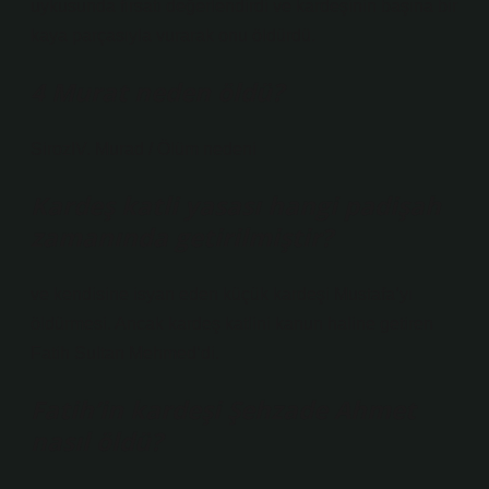
uykusunda fırsatı değerlendirdi ve kardeşinin başına bir
kaya parçasıyla vurarak onu öldürdü.
4 Murat neden öldü?
SirozIV. Murad / Ölüm nedeni
Kardeş katli yasası hangi padişah
zamanında getirilmiştir?
ve kendisine isyan eden küçük kardeşi Mustafa’yı
öldürmesi. Ancak kardeş katlini kanun haline getiren
Fatih Sultan Mehmed’di.
Fatih’in kardeşi Şehzade Ahmet
nasıl öldü?