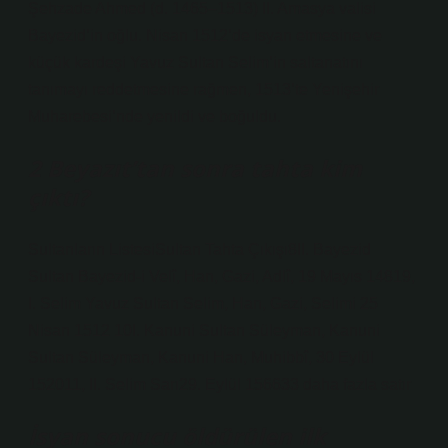
Şehzade Ahmed (d. 1465–1513) II. Amasya valisi
Bayezid’in oğlu. Nisan 1512’de isyan etmesine ve
küçük kardeşi Yavuz Sultan Selim’in saltanatını
tanımayı reddetmesine rağmen, 1513’te Yenişehir
Muharebesi’nde yenildi ve boğuldu.
2 Beyazıt’tan sonra tahta kim
çıktı?
Sultanların ListesiSultan Tahta Çıkışı8II. Bayezid
Sultan Bayezid-i Velî, Han, Gazi, Adlî, 19 Mayıs 14819,
I. Selim Yavuz Sultan Selim, Han, Gazi, Selimi 25
Nisan 1512 10I. Kanuni Sultan Süleyman, Kanuni
Sultan Süleyman, Kanuni Han, Muhibbî, 30 Eylül
152011, II. Selim Sarı29. Eylül 156633 daha fazla satır
İsyan sonucu öldürülen ilk