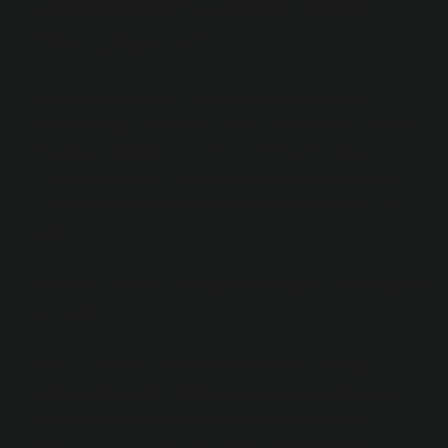
Osmanlı’da kardeş katli
kim çıkardı?
Kardeş katli meselesi: Sultan Mehmet tahta çıkar
çıkmaz yaptığı ilk şey 19 kardeşini boğdurmak oldu. Bu
olay Osmanlı tarihinin en kanlı olaylarından biridir
çünkü öldürülenlerin çoğu bebekti. Bu olaydan sonra
III. Mehmed’e kin beslediği ve onu sevmediği rivayet
edilir.
Kardeş katli vaciptir diyen padişah
kimdir?
Fatih Kanunnamesi’nde Nizam-ı Âlem’in kardeş
katliyle ilgili madde: “Ve her kim benim çocuklarımın
tahtına nail olursa, dünya düzeni için kardeşlerini
öldürmesi ona yakışır.” Hatta çoğu âlim de buna