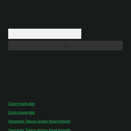
Arama
Son yorumlar
Üzüm Hangi Ilde
için
admin
Üzüm Hangi Ilde
için
Rabia
Şanzıman Takozu Arızası Nasıl Anlaşilir
için
admin
Şanzıman Takozu Arızası Nasıl Anlaşilir
için
Rüveyda