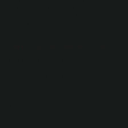
III. MuradEş(ler)Safiye SultanŞemsiruhsar
HatunMihriban HatunŞahihuban HatunNazperver
HatunFahriye HatunÇocuk(lar)III. Mehmed DiğerTam
adı Murad bin SelimHanedanıOsmanlı Hanedanı18
satır daha
130 çocuğu olan padişah kimdir?
12- III. Murat (1574-1595) Osmanlı topraklarını ele
geçirdiğinde ilk yaptığı iş altı kardeşini asmak oldu. 130
cariyeden 112 çocuğu oldu.
İlk kardeş katili kimdir?
(Maide – 30) Nefsinde aşırı kin ve kıskançlık
duygularıyla sıkışan Kabil, kardeşi Habil’i öldürmeye
karar verdi ve fırsat kollamaya başladı. Sonunda Habil,