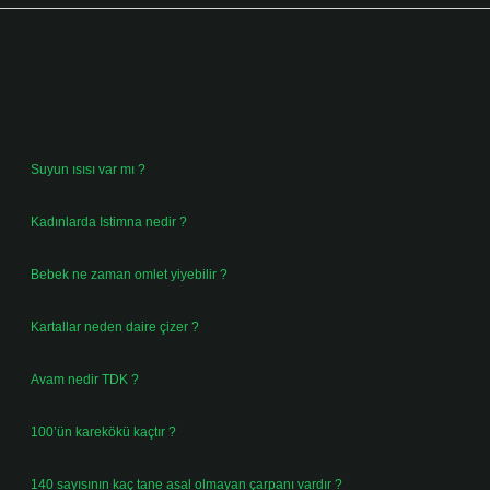
Sidebar
Son Yazılar
Suyun ısısı var mı ?
Ağustos 8, 2026
Kadınlarda Istimna nedir ?
Ağustos 7, 2026
Bebek ne zaman omlet yiyebilir ?
Ağustos 6, 2026
Kartallar neden daire çizer ?
Ağustos 5, 2026
Avam nedir TDK ?
Ağustos 4, 2026
100’ün karekökü kaçtır ?
Ağustos 3, 2026
140 sayısının kaç tane asal olmayan çarpanı vardır ?