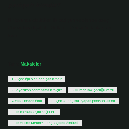
padişah kimdir?
Bir isyanda öldürülen ilk padişah ve ölen en genç
Osmanlı padişahıdır. Sultan II. Osman’ın tahta çıkış
töreni.
Tarih:
Makaleler
130 çocuğu olan padişah kimdir
2 Beyazıttan sonra tahta kim çıktı
3 Muratın kaç çocuğu vardı
4 Murat neden öldü
En çok kardeş katli yapan padişah kimdir
Fatih kaç kardeşini boğdurttu
Fatih Sultan Mehmet hangi oğlunu öldürdü