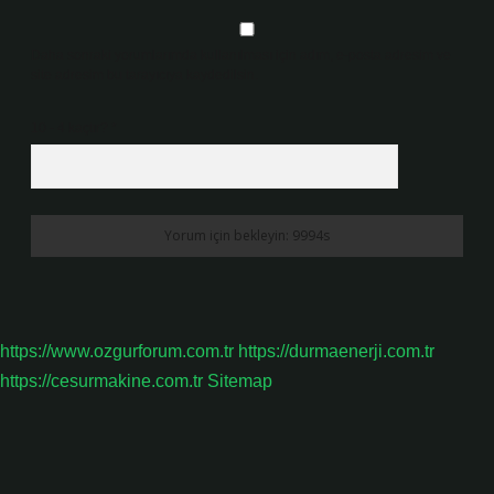
Daha sonraki yorumlarımda kullanılması için adım, e-posta adresim ve
site adresim bu tarayıcıya kaydedilsin.
10 - 4 kaçtır?
*
https://www.ozgurforum.com.tr
https://durmaenerji.com.tr
https://cesurmakine.com.tr
Sitemap