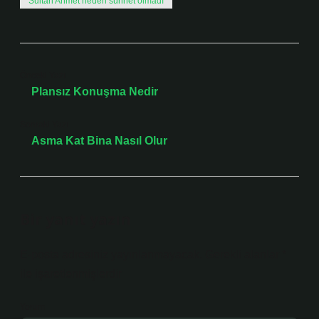
Sultan Ahmet neden sünnet olmadı
Önceki Yazı
Plansız Konuşma Nedir
Sonraki Yazı
Asma Kat Bina Nasıl Olur
Bir yanıt yazın
E-posta adresiniz yayınlanmayacak.
Gerekli alanlar
*
ile işaretlenmişlerdir
Yorum