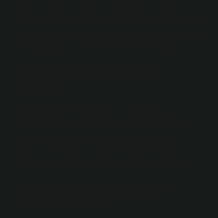
Osmanlı İmparatorluğu’nun 600 yıllık tarihinde 61
şehzade suikasta uğradı: 14. yüzyılda beş, 15. yüzyılda
sekiz, 16. yüzyılda 42, 17. yüzyılda beş ve 18. yüzyılda
bir. Bunlardan 22’si isyan ettikleri için öldürüldü.
Fatih Sultan Mehmet kimi
öldürdü?
6. Fatih Sultan Mehmed (1451 – 1481) tahta çıkar
çıkmaz iki yaşındaki Ahmet ve Hasan’ı öldürttü. Ayrıca
iki hamile cariyesini de öldürdü. Ve Fatih bir yasa
çıkardı ve bu yasanın meşhur maddesine göre:
“Şehzadeler dünya düzeninin iyiliği için öldürülebilir.”
Fatih Sultan Mehmet hangi
vezirini öldürdü?