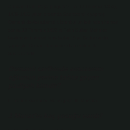
Çandarlı Halil Paşa (doğum ? – ö. 10 Temmuz 1453),
1439-1453 yılları arasında Sadrazamlık yapmış
Osmanlı devlet adamıdır. İstanbul’un fethinden hemen
sonra, 10 Temmuz 1453’te Fatih Sultan Mehmed
tarafından idam edilene kadar 15 yıl Sadrazamlık
yapmıştır. Osmanlı tarihinde idam edilen ilk
Sadrazamdır.
Osmanlı tarihinde amcasının
oğlunun yerine tahta geçen
padişah kimdir?
III. Yerine kuzeni IV. Selim geçti. III. Mustafa.
3 Murat’ın kaç çocuğu vardı?