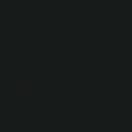
katılmıştır.
Fatih kaç kardeşini boğdurttu?
Yine Fatih Sultan Mehmet küçük kardeşini boğdurttu.
Hatta 19 kardeşini öldüren bir padişah bile vardı. Diğer
eğitim videolarımız: Genç Osman’ın Ölümü: • İkinci
Yeniçeriler (G… Yavuz Sultan Selim: • Yavuz Sultan
Selim nasıl oldu…
En çok kardeş katli yapan padişah
kimdir?
Sultan Murad’ın 1595’te 29 yaşındayken vefat etmesi
üzerine tahta geçen Sultan Mehmed (1595-1603),
kendinden önceki padişahlar gibi kardeş katli