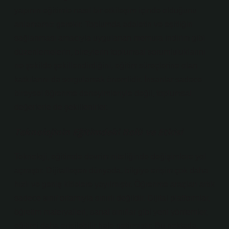
yapının eğitimle nasıl bir etkileşim içinde olduğunu
anlamamız gerekir. Toplumda adaletin ve eşitliğin
sağlanması amacıyla uygulanan memura indirim gibi
düzenlemelerin, bireylerin toplumsal sorumluluklarını
ne şekilde şekillendirdiğini, eğitim süreçlerine olan
katkılarını da sorgulamak önemlidir. İnsanlar sadece
bireysel öğrenme deneyimleriyle değil, toplumsal
değerlerle de şekillenirler.
Teknolojinin Eğitimdeki Rolü ve Etkisi
Teknoloji, eğitimde devrim niteliğinde değişimlere yol
açmıştır. Dijitalleşen dünyada, bilgiye erişim çok daha
hızlı ve geniş kitlelere yayılmıştır. Öğrenme araçları artık
sadece sınıf ortamıyla sınırlı değildir. Dijital platformlar,
öğretim materyalleri, sanal sınıflar gibi yeni yöntemler,
eğitimi daha erişilebilir hale getirmiştir. Bu noktada,