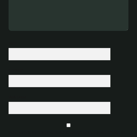
İsim*
E-Posta*
Web Sitesi
Daha sonraki yorumlarımda kullanılması için adım, e-posta adresim ve