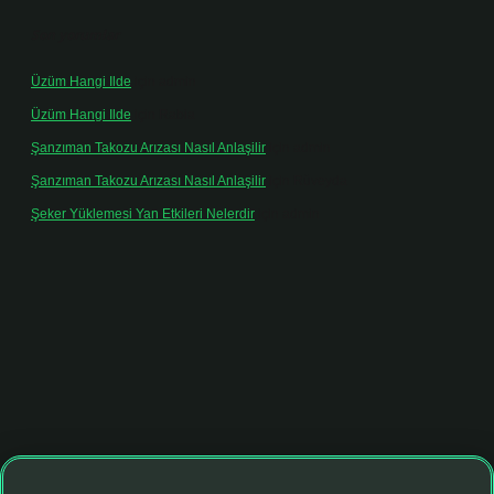
Son yorumlar
Üzüm Hangi Ilde
için
admin
Üzüm Hangi Ilde
için
Rabia
Şanzıman Takozu Arızası Nasıl Anlaşilir
için
admin
Şanzıman Takozu Arızası Nasıl Anlaşilir
için
Rüveyda
Şeker Yüklemesi Yan Etkileri Nelerdir
için
admin
ltonbet giriş adresi
tulipbett.net