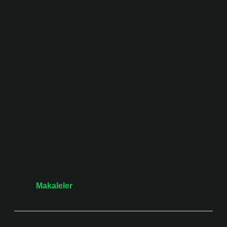
güçlendirilmesi, yalnızca ekonomik düzenlemelerle
değil, aynı zamanda pedagojik yaklaşımlarla da
mümkün olabilir.
Eğitimin gücü, toplumları dönüştüren en güçlü
araçlardan biridir. Bu süreçte, bireylerin öğrenme
deneyimlerini sorgulamaları, kendi yollarını bulmaları
ve toplumsal sorumlulukları üstlenmeleri büyük önem
taşır. Eğitim, sadece bireysel değil, kolektif bir bilinç
oluşturma yolculuğudur. Bu yolculuğa katılmak, sadece
öğrenmeyi değil, toplumu da dönüştürmeyi gerektirir.
Tarih:
Makaleler