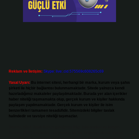
Reklam ve İletişim:
Skype: live:.cid.575569c608265c69
Yasal Uyarı:
Bu internet sitesi, herhangi bir marka, kurum veya şahıs
şirketi ile hiçbir bağlantısı bulunmamaktadır. Sitede yalnızca kendi
hazırladığımız makaleler paylaşılmaktadır. Burada yer alan içerikler
haber niteliği taşımamakta olup, gerçek kurum ve kişiler hakkında
paylaşım yapılmamaktadır. Gerçek kurum ve kişiler ile isim
benzerlikleri tamamen tesadüfidir. Sitemizdeki bilgiler taslak
halindedir ve tavsiye niteliği taşımazlar.
Sitemiz, 5651 Sayılı Kanun gereğince Bilgi Teknolojileri ve İletişim
Kurumu (BTK) tarafından onaylanmış bir Yer Sağlayıcı olarak hizmet
vermektedir. Bu nedenle, sitedeki içerikleri proaktif olarak denetleme