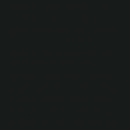
Öğrenme stilleri, kişisel tercihlere dayalıdır ve her
bireyin öğrenme süreci farklıdır. Öğrenme sürecinde
çevresel faktörler de önemli bir rol oynar. Eğitimciler,
öğrencilere daha etkili öğrenme fırsatları sunabilmek
için bu stilleri dikkate almalıdır. Bu bağlamda,
pedagojik olarak memura yönelik indirim uygulamaları,
bireylerin daha sağlıklı ve motive bir şekilde eğitim
süreçlerine katılmalarına yardımcı olabilir.
Ayrıca, pedagojik anlamda
eleştirel düşünme
becerisini
geliştirmek de oldukça önemlidir. Eleştirel düşünme,
bireylerin bilgiye, olgulara ve toplumsal olaylara daha
derinlemesine yaklaşmalarını sağlar. Bu bağlamda,
memura indirim gibi ekonomik düzenlemeleri ele
alırken, bu tür fırsatların toplumsal eşitliği ve adaleti
nasıl şekillendirdiği, bireylerin sosyal sorumluluklarını