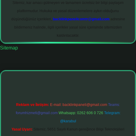
Sitemiz, kar amacı gütmeyen ve tamamen ücretsiz bir bilgi paylaşım
platformudur. Hukuka ve yasal düzenlemelere aykırı olduğunu
düşündüğünüz içerikleri,
backlinkpanelicomtr@gmail.com
adresine
bildirmeniz halinde, ilgili içerikler yasal süre içerisinde sitemizden
kaldırılacaktır.
Sitemap
ltonbet giriş adresi
tulipbett.net
Reklam ve İletişim:
E-mail:
backlinkpaneli@gmail.com
Teams:
forumhizmeti@gmail.com
Whatsapp: 0262 606 0 726
Telegram:
@karabul
Yasal Uyarı:
Sitemiz, 5651 Sayılı Kanun gereğince Bilgi Teknolojileri