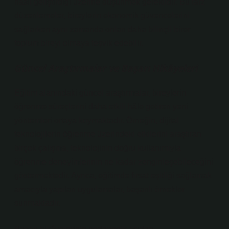
nasıl geliştirdiği üzerine düşünmek gereklidir. Bu tarz
düzenlemeler, bireylerin ekonomik güvencelerini
sağlarken aynı zamanda onları daha bilinçli birer
toplum bireyi olmaya teşvik edebilir.
Güncel Araştırmalar ve Başarı Hikâyeleri
Eğitim alanındaki güncel araştırmalar, bireylerin
öğrenme süreçlerini daha etkili hâle getiren yeni
yöntemleri ortaya koymaktadır. Örneğin, dijital
teknolojilerin öğrenme üzerindeki etkilerini araştıran
birçok çalışma, teknolojinin doğru kullanımıyla
öğrenme deneyimlerinin ne kadar zenginleşebileceğini
göstermektedir. Ayrıca, eğitimde fırsat eşitliği sağlamak
amacıyla yapılan uygulamalar, başarılı örnekler
sunmaktadır.