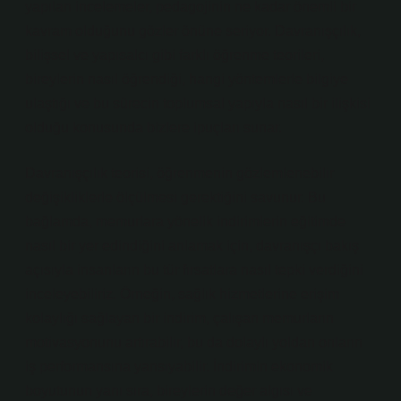
yapılan incelemeler, pedagojinin ne kadar önemli bir
kavram olduğunu gözler önüne seriyor. Davranışçılık,
bilişsel ve yapısalcı gibi farklı öğrenme teorileri,
bireylerin nasıl öğrendiği, hangi yöntemlerle bilgiye
ulaştığı ve bu sürecin toplumsal yapıyla nasıl bir ilişkisi
olduğu konusunda bizlere ipuçları sunar.
Davranışçılık teorisi, öğrenmenin gözlemlenebilir
değişikliklerle ölçülmesi gerektiğini savunur. Bu
bağlamda, memurlara yönelik indirimlerin eğitimde
nasıl bir yer edindiğini anlamak için, davranışçı bakış
açısıyla insanların bu tür fırsatlara nasıl tepki verdiğini
inceleyebiliriz. Örneğin, sağlık hizmetlerine erişim
kolaylığı sağlayan bir indirim, çalışan memurların
motivasyonunu artırabilir, bu da dolaylı yoldan onların
iş performansına yansıyabilir. İndirimin ekonomik
boyutunun yanı sıra, bireylerin değer algısı ve