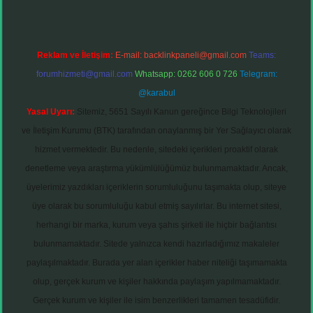
Reklam ve İletişim:
E-mail:
backlinkpaneli@gmail.com
Teams:
forumhizmeti@gmail.com
Whatsapp: 0262 606 0 726
Telegram:
@karabul
Yasal Uyarı:
Sitemiz, 5651 Sayılı Kanun gereğince Bilgi Teknolojileri
ve İletişim Kurumu (BTK) tarafından onaylanmış bir Yer Sağlayıcı olarak
hizmet vermektedir. Bu nedenle, sitedeki içerikleri proaktif olarak
denetleme veya araştırma yükümlülüğümüz bulunmamaktadır. Ancak,
üyelerimiz yazdıkları içeriklerin sorumluluğunu taşımakta olup, siteye
üye olarak bu sorumluluğu kabul etmiş sayılırlar. Bu internet sitesi,
herhangi bir marka, kurum veya şahıs şirketi ile hiçbir bağlantısı
bulunmamaktadır. Sitede yalnızca kendi hazırladığımız makaleler
paylaşılmaktadır. Burada yer alan içerikler haber niteliği taşımamakta
olup, gerçek kurum ve kişiler hakkında paylaşım yapılmamaktadır.
Gerçek kurum ve kişiler ile isim benzerlikleri tamamen tesadüfidir.