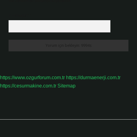
site adresim bu tarayıcıya kaydedilsin.
7 + 8 kaçtır?
*
https://www.ozgurforum.com.tr
https://durmaenerji.com.tr
https://cesurmakine.com.tr
Sitemap