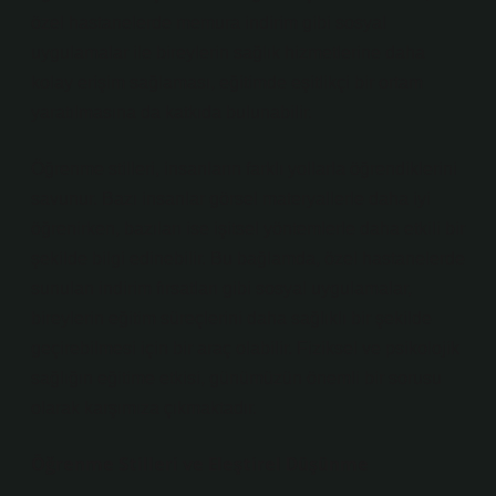
özel hastanelerde memura indirim gibi sosyal
uygulamalar ile bireylerin sağlık hizmetlerine daha
kolay erişim sağlaması, eğitimde eşitlikçi bir ortam
yaratılmasına da katkıda bulunabilir.
Öğrenme stilleri, insanların farklı yollarla öğrendiklerini
savunur. Bazı insanlar görsel materyallerle daha iyi
öğrenirken, bazıları ise işitsel yöntemlerle daha etkili bir
şekilde bilgi edinebilir. Bu bağlamda, özel hastanelerde
sunulan indirim fırsatları gibi sosyal uygulamalar,
bireylerin eğitim süreçlerini daha sağlıklı bir şekilde
geçirebilmesi için bir araç olabilir. Fiziksel ve psikolojik
sağlığın eğitime etkisi, günümüzün önemli bir sorusu
olarak karşımıza çıkmaktadır.
Öğrenme Stilleri ve Eleştirel Düşünme