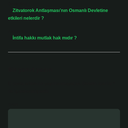
Önceki Yazı
Zitvatorok Antlaşması’nın Osmanlı Devletine
etkileri nelerdir ?
Sonraki Yazı
İntifa hakkı mutlak hak mıdır ?
Bir yanıt yazın
E-posta adresiniz yayınlanmayacak.
Gerekli alanlar
*
ile işaretlenmişlerdir
Yorum