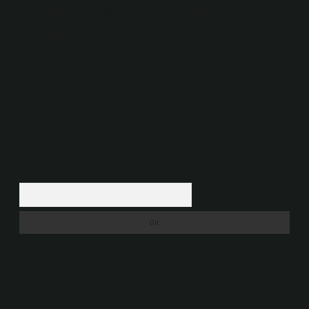
veya araştırma yükümlülüğümüz bulunmamaktadır. Ancak, üyelerimiz
yazdıkları içeriklerin sorumluluğunu taşımakta olup, siteye üye olarak bu
sorumluluğu kabul etmiş sayılırlar.
Hukuka ve yasal düzenlemelere aykırı olduğunu düşündüğünüz
içerikleri,
backlinkpanelicomtr@gmail.com
adresine bildirmeniz halinde,
ilgili içerikler yasal süre içerisinde sitemizden kaldırılacaktır.
Arama