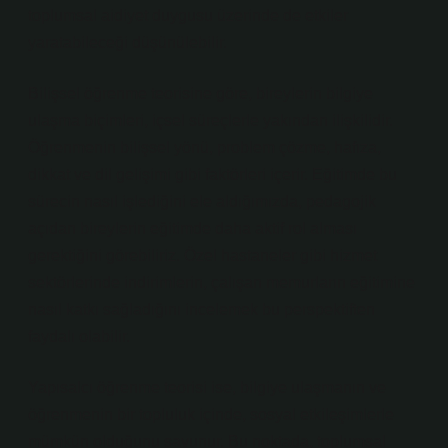
toplumsal aidiyet duygusu üzerinde de etkiler
yaratabileceği düşünülebilir.
Bilişsel öğrenme teorisine göre, bireylerin bilgiye
ulaşma biçimleri, içsel süreçlerle yakından ilişkilidir.
Öğrenmenin bilişsel yönü, problem çözme, hafıza,
dikkat ve dil gelişimi gibi faktörleri içerir. Eğitimde bu
sürecin nasıl işlediğini ele aldığımızda, pedagojik
açıdan bireylerin eğitimde daha aktif rol alması
gerektiğini görebiliriz. Özel hastaneler gibi hizmet
sektörlerinde indirimlerin, çalışan memurların eğitimine
nasıl katkı sağladığını incelemek bu perspektiften
faydalı olabilir.
Yapısalcı öğrenme teorisi ise, bilgiye ulaşmanın ve
öğrenmenin bir topluluk içinde, sosyal etkileşimlerle
mümkün olduğunu savunur. Bu noktada, toplumsal