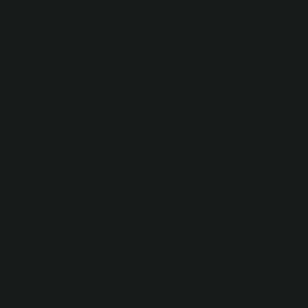
haline geliyoruz. Eğitimdeki yenilikler, sadece bireyleri
değil, aynı zamanda toplumu dönüştürme gücüne
sahip.
Bugün, özel hastanelerde memura yönelik indirim gibi
toplumsal ve ekonomik meseleleri pedagojik bir bakış
açısıyla incelemeye çalışacağız. Memura indirim
olgusunun arkasında yalnızca bir ekonomik düzenek
yatmıyor; eğitim, öğretim ve toplumsal yapıyı ele alırken
bu tür uygulamaların insan davranışları, değer yargıları
ve toplumsal eşitlik gibi pek çok yönüyle nasıl
etkileşimde bulunduğunu sorgulamak gerekiyor.
Öğrenme Teorileri ve Pedagojik Yönü
Öğrenme, kişisel bir süreçtir ve herkesin öğrenme tarzı
farklıdır. Bu noktada, öğrenme teorilerinin ışığında