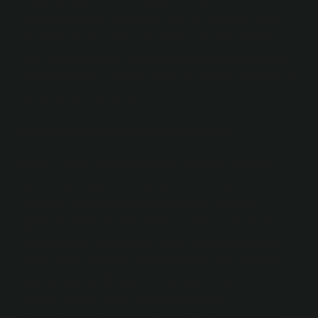
Başarı hikâyelerinin pedagogik açıdan
değerlendirilmesi, toplumsal eşitliğin arttığı bir eğitim
ortamının oluşturulmasında önemli bir yere sahiptir.
Özel hastaneler gibi kuruluşlarda uygulanan indirimler,
çalışanların daha sağlıklı olmasına yardımcı olurken, bu
da dolaylı yoldan eğitim süreçlerine etki edebilir.
Sonuç: Eğitimde Gelecek Trendler
Eğitim, sadece bilgi aktarımının ötesinde, insanları
daha bilinçli, sağlıklı ve sorumlu bireyler haline getirme
sürecidir. Gelecekte eğitimde teknoloji, bireysel
öğrenme stillerinin daha etkin kullanımı, toplumsal
sorumluluklar ve fırsat eşitliği gibi kavramlar daha da
önemli hale gelecektir. Memura indirim gibi ekonomik
uygulamalar, eğitimdeki bu dönüşümün önemli bir
parçası olabilir. Çünkü toplumsal yapının