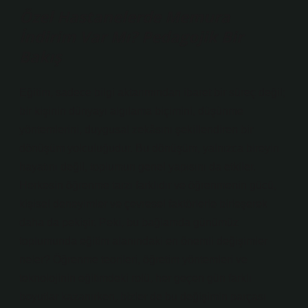
Özel Hastanelerde Memura
İndirim Var Mı? Pedagojik Bir
Bakış
Eğitim, sadece bilgi aktarımından ibaret bir süreç değil;
bir kişinin dünyayı algılama biçimini, düşünme
yöntemlerini, duygusal zekâsını şekillendiren bir
dönüşüm yolculuğudur. Bu dönüşüm, yalnızca bireyin
hayatını değil, toplumun genel yapısını da etkiler.
Herkesin öğrenme tarzı farklıdır ve öğrenmenin gücü,
kişisel deneyimler ve çevresel faktörlerle birleşerek
daha da pekişir. Peki, bu bağlamda günümüz
toplumunda eğitim alanındaki en önemli değişimler
neler? Öğrenme teorileri, öğretim yöntemleri ve
teknolojinin eğitimdeki rolü, her geçen gün farklı
boyutlar kazanırken, bizler de bu değişimin parçası