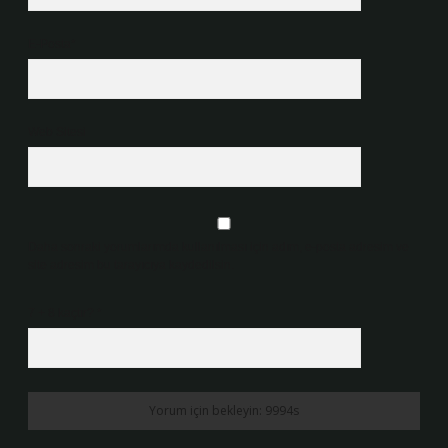
E-Posta*
Web Sitesi
Daha sonraki yorumlarımda kullanılması için adım, e-posta adresim ve
site adresim bu tarayıcıya kaydedilsin.
7 + 8 kaçtır?
*