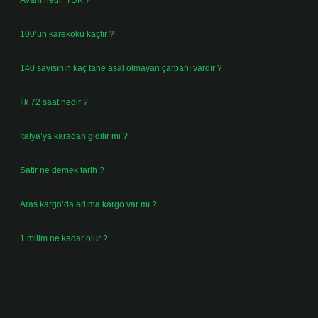
Avam nedir TDK ?
Ağustos 4, 2026
100’ün karekökü kaçtır ?
Ağustos 3, 2026
140 sayısının kaç tane asal olmayan çarpanı vardır ?
Ağustos 3, 2026
İlk 72 saat nedir ?
Temmuz 31, 2026
İtalya’ya karadan gidilir mi ?
Temmuz 30, 2026
Satir ne demek tarih ?
Temmuz 25, 2026
Aras kargo’da adıma kargo var mı ?
Temmuz 25, 2026
1 milim ne kadar olur ?
Temmuz 24, 2026