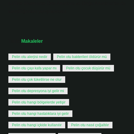
birlikte ülkemizde Orta Anadolu ve Doğu Anadolu’da da
kendiliğinden yetişmektedir.
Tarih:
Makaleler
Pelin otu alerjisi nedir
Pelin otu bakterileri öldürür mü
Pelin otu çayı kafa yapar mı
Pelin otu çocuk düşürür mü
Pelin otu çok tüketilirse ne olur
Pelin otu depresyona iyi gelir mi
Pelin otu hangi bölgelerde yetişir
Pelin otu hangi hastalıklara iyi gelir
Pelin otu hangi içkide kullanılır
Pelin otu nasıl çoğaltılır