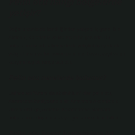
Pelin otu hangi bölgelerde
yetişir?
Doğal ortamlarda kendiliğinden yetişebilir, genellikle
Akdeniz, Karadeniz ve Marmara bölgesinde. Bu
bölgelerin dışında ülkemizde de yetiştirildiği yerlerde
yetişir. Ilıman yerleri seven pelin otu, beyaz, yeşil ve gri
karışımı hoş bir renge sahiptir.
Pelin otu nerelerde bulunur?
Latince adı “Artemisia absinthium” olan pelin otu,
Asteraceae familyasına aittir. Anavatanı Akdeniz’dir.
Ülkemizin Ege, Akdeniz, Karadeniz ve Marmara
bölgelerinde doğal olarak yetişen aromatik bir bitkidir.
Pelin otu hangi hastalıklara iyi