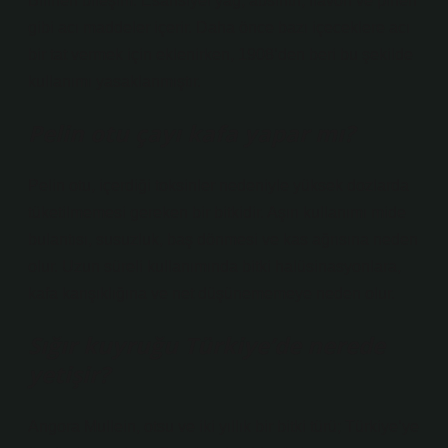
Bilinen bileşim: Esansiyel yağ, absinth, flavon ve pinen
gibi acı maddeler içerir. Daha önce bazı içeceklere acı
bir tat vermek için eklenirken, 1908’den beri bu şekilde
kullanımı yasaklanmıştır.
Pelin otu çayı kafa yapar mı?
Pelin otu, içerdiği toksinler nedeniyle yüksek dozlarda
tüketilmemesi gereken bir bitkidir. Aşırı kullanımı mide
bulantısı, susuzluk, baş dönmesi ve kas ağrısına neden
olur. Uzun süreli kullanımında bitki halüsinasyonlara,
kafa karışıklığına ve net düşünememeye neden olur.
Sığır kuyruğu Türkiye’de nerede
yetişir?
Angora Mullein, otsu ve iki yıllık bir bitki türü; Türkiye’ye