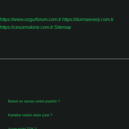
https://www.ozgurforum.com.tr
https://durmaenerji.com.tr
https://cesurmakine.com.tr
Sitemap
Sidebar
Son Yazılar
Bebek ne zaman omlet yiyebilir ?
Ağustos 6, 2026
Kartallar neden daire çizer ?
Ağustos 5, 2026