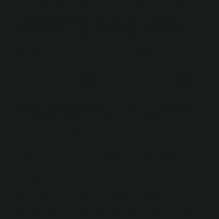
tahriş, gözlerde kaşıntı ve sulanma, öksürük, hırıltı ve
ileri vakalarda solunum durması. Astım hastalarının
bağışıklık sistemi diğer insanlara göre daha zayıftır.
Pelin otu ne zaman ekilir?
-Ekim zamanı: Açık havada ekim ayları Ocak-Ağustos
ayları arasıdır. -Ekimden önce tohumları nemli, ince bir
bezle 24 saat suda bekletin. -Çimlendirme saksıda
yapılacaksa saksı toprağı %30 ponza veya perlitli
Hindistan cevizi veya turba olmalıdır.
Yavşan otu Türkiye’de nerede
yetişir?
Midelerde en çok kullanılan yavşan otu uzun bir
geçmişe sahiptir. Anavatanı Kuzey Amerika olmakla