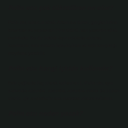
Pelin otu çok tüketilirse ne olur?
Pelin otu, bıldırcın kökü, Artemisia türleri, gingko bitkisi
tohumları ve yaprakları, Hint tütünü, sarı yasemin kökü,
mandrake. Bu tür bitkiler aşırı miktarda alınırsa,
kasılmalar, sinir sistemi bozuklukları ve kafa karışıklığı
meydana gelebilir.
Pelin otu hangi içkide kullanılır?
Eski çağlarda ilaç olarak kullanılan L. Pelin otu, aynı
zamanda absinthe, absinthe, absinthe olarak da bilinen
alkollü içki absinthe’in ana maddesi olarak kullanılır.
Pelin otu neden yasak?