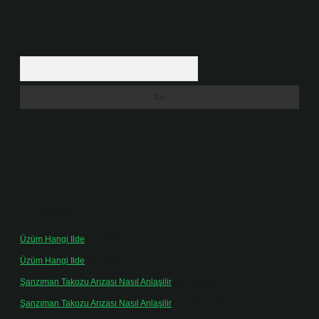
Arama
Son yorumlar
Üzüm Hangi Ilde
için
admin
Üzüm Hangi Ilde
için
Rabia
Şanzıman Takozu Arızası Nasıl Anlaşilir
için
admin
Şanzıman Takozu Arızası Nasıl Anlaşilir
için
Rüveyda