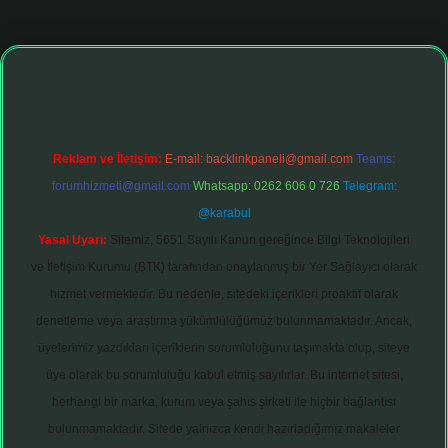
Reklam ve İletişim:
E-mail:
backlinkpaneli@gmail.com
Teams:
forumhizmeti@gmail.com
Whatsapp: 0262 606 0 726
Telegram:
@karabul
Yasal Uyarı:
Sitemiz, 5651 Sayılı Kanun gereğince Bilgi Teknolojileri
ve İletişim Kurumu (BTK) tarafından onaylanmış bir Yer Sağlayıcı olarak
hizmet vermektedir. Bu nedenle, sitedeki içerikleri proaktif olarak
denetleme veya araştırma yükümlülüğümüz bulunmamaktadır. Ancak,
üyelerimiz yazdıkları içeriklerin sorumluluğunu taşımakta olup, siteye
üye olarak bu sorumluluğu kabul etmiş sayılırlar. Bu internet sitesi,
herhangi bir marka, kurum veya şahıs şirketi ile hiçbir bağlantısı
bulunmamaktadır. Sitede yalnızca kendi hazırladığımız makaleler