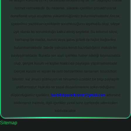
ve İletişim Kurumu (BTK) tarafından onaylanmış bir Yer Sağlayıcı olarak
hizmet vermektedir. Bu nedenle, sitedeki içerikleri proaktif olarak
denetleme veya araştırma yükümlülüğümüz bulunmamaktadır. Ancak,
üyelerimiz yazdıkları içeriklerin sorumluluğunu taşımakta olup, siteye
üye olarak bu sorumluluğu kabul etmiş sayılırlar. Bu internet sitesi,
herhangi bir marka, kurum veya şahıs şirketi ile hiçbir bağlantısı
bulunmamaktadır. Sitede yalnızca kendi hazırladığımız makaleler
paylaşılmaktadır. Burada yer alan içerikler haber niteliği taşımamakta
olup, gerçek kurum ve kişiler hakkında paylaşım yapılmamaktadır.
Gerçek kurum ve kişiler ile isim benzerlikleri tamamen tesadüfidir.
Sitemiz, kar amacı gütmeyen ve tamamen ücretsiz bir bilgi paylaşım
platformudur. Hukuka ve yasal düzenlemelere aykırı olduğunu
düşündüğünüz içerikleri,
backlinkpanelicomtr@gmail.com
adresine
bildirmeniz halinde, ilgili içerikler yasal süre içerisinde sitemizden
kaldırılacaktır.
Sitemap
iltonbet giriş adresi
tulipbett.net