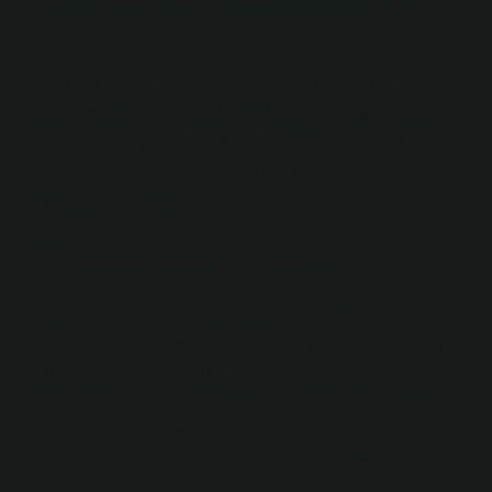
gelir?
Pelin otu olarak da adlandırılan tarhun, sıklıkla diğer
bitkilerle karıştırılır. Tarhun faydaları arasında sindirim
rahatsızlığını gidermek ve ameliyattan sonra mide
bulantısını gidermek yer alır. Tarhun otu yiyecek ve
içeceklerde kullanılabilir.
Pelin otu nasıl çoğaltılır?
Pelin otu, düşürdüğü tohumlarla veya sonbaharda
alınan gövde çelikleriyle çoğalır. Küçük yapraklı pelin
otu dalları özel bir kokuya ve çok acı bir tada sahiptir.
Yetiştirildiği yerler: Pelin otu Türkiye’nin Ege, Akdeniz,
Marmara ve Karadeniz bölgelerinde yabani olarak
yetişir ve ekildiğinde diğer bölgelerde de yetişir.