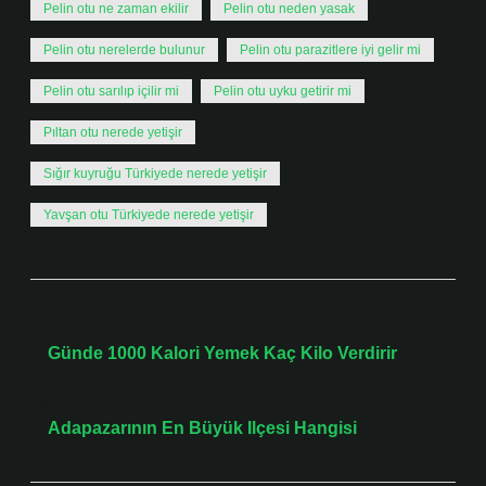
Pelin otu ne zaman ekilir
Pelin otu neden yasak
Pelin otu nerelerde bulunur
Pelin otu parazitlere iyi gelir mi
Pelin otu sarılıp içilir mi
Pelin otu uyku getirir mi
Pıltan otu nerede yetişir
Sığır kuyruğu Türkiyede nerede yetişir
Yavşan otu Türkiyede nerede yetişir
Önceki Yazı
Günde 1000 Kalori Yemek Kaç Kilo Verdirir
Sonraki Yazı
Adapazarının En Büyük Ilçesi Hangisi