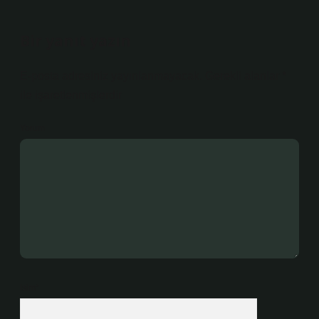
Bir yanıt yazın
E-posta adresiniz yayınlanmayacak.
Gerekli alanlar
*
ile işaretlenmişlerdir
Yorum
İsim*