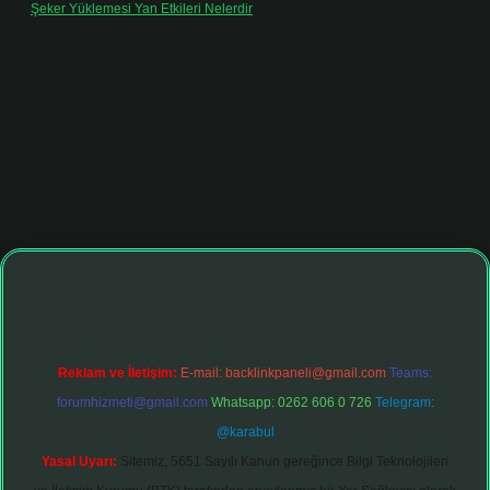
Şeker Yüklemesi Yan Etkileri Nelerdir
için
admin
iltonbet giriş adresi
tulipbett.net
Reklam ve İletişim:
E-mail:
backlinkpaneli@gmail.com
Teams:
forumhizmeti@gmail.com
Whatsapp: 0262 606 0 726
Telegram:
@karabul
Yasal Uyarı:
Sitemiz, 5651 Sayılı Kanun gereğince Bilgi Teknolojileri