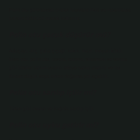
Pelin otu geleneksel olarak hayvancılıkta ve insanlarda
parazit öldürücü olarak kullanılır.
Pelin otu çocuk düşürür mü?
Adaçayı, alıç, çuha çiçeği, kekik, mazı, meyan kökü,
ökse otu, pelin otu, ravent, rezene, sinameki ve senna
gibi bitkiler rahim uyarıcı etkiye sahip olabilir ve bu
durum düşük veya erken doğuma yol açabilir.
Pelin otu sarılıp içilir mi?
Tütün gibi ovulur ve kağıda sarılıp içilir.
Pelin otu uyku getirir mi?