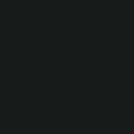
Pelin otu ve yiyeceklerin sindirim sistemi üzerinde de
olumlu etkileri vardır. Doğal bir ateş düşürücüdür.
Sakinleştirici özelliği vardır ve uyku sorunları olan
kişilere yardımcı olabilir.
Pıltan otu nerede yetişir?
Piltan bitkisi genellikle Bitlis’in Mutki ilçesinde ve
Nemrut bölgesinde yetişir. Bu bitki özellikle bu bölgede
yöresel lezzetlerde yaygın olarak kullanılır. Özellikle
geleneksel hamur işlerinde ve yöresel yemek Çölek’te
kullanılır.
Pelin otu alerjisi nedir?
Pelin otu alerjisinin belirtileri: Ani burun tıkanıklığı ve
burun akıntısı, koku kaybı, boğaz bölgesinde kaşıntı ve