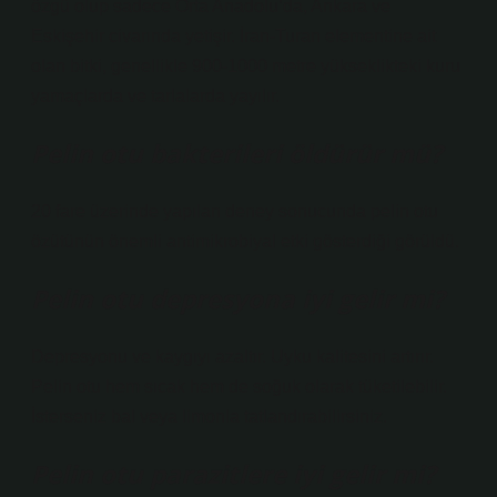
özgü olup sadece Orta Anadolu’da, Ankara ve
Eskişehir civarında yetişir. İran-Turan elementine ait
olan bitki, genellikle 900-1000 metre yükseklikteki kuru
yamaçlarda ve tarlalarda yayılır.
Pelin otu bakterileri öldürür mü?
20 fare üzerinde yapılan deney sonucunda pelin otu
özütünün önemli antimikrobiyal etki gösterdiği görüldü.
Pelin otu depresyona iyi gelir mi?
Depresyonu ve kaygıyı azaltır. Uyku kalitesini artırır.
Pelin otu hem sıcak hem de soğuk olarak tüketilebilir.
İsterseniz bal veya limonla tatlandırabilirsiniz.
Pelin otu parazitlere iyi gelir mi?