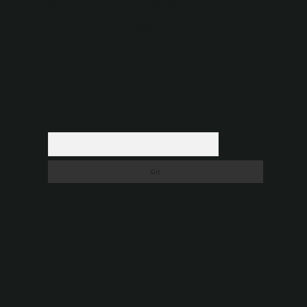
düşündüğünüz içerikleri,
backlinkpanelicomtr@gmail.com
adresine bildirmeniz halinde, ilgili içerikler yasal süre
içerisinde sitemizden kaldırılacaktır.
Arama
m
Son yorumlar