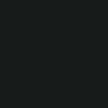
şkanlıklarımız olacak. Şu an, pişmiş pancarın içerdiği
rimli çalışabileceğimizin farkındayız. Ancak gelecekte, bu durum
iksel yorgunluklar yaşayabiliyor. Fakat 10 yıl sonra, vücutta daha
yesinde bu verimlilik artacak mı? Ya da şöyle sorayım: Pişmiş
nyasında nasıl büyük değişiklikler yaratacağına dair ne kadar
y için daha verimli bir iş günü geçirmesine yardımcı olması,
kreasımızın daha etkin çalışması, karaciğerimizin daha temiz
ir Seçim
k kalmayacak, belki de farmasötik ürünlerin temel bileşeni
ni gıda anlayışlarına yönlendirebilir. Öyleyse, bu yeni gıda
ğı, kişisel sağlığımızı iyileştirme yolunda gelecekte hangi
ır.