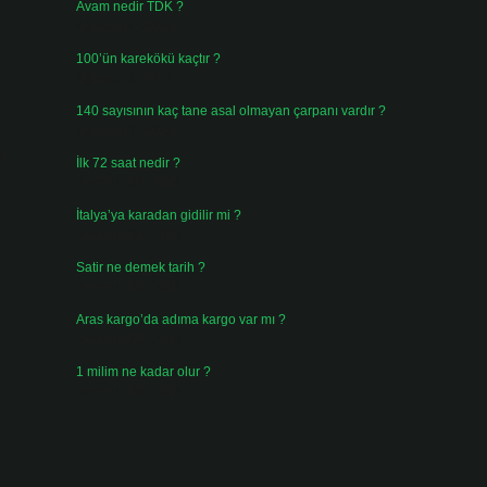
Avam nedir TDK ?
Ağustos 4, 2026
100’ün karekökü kaçtır ?
Ağustos 3, 2026
140 sayısının kaç tane asal olmayan çarpanı vardır ?
Ağustos 3, 2026
k
İlk 72 saat nedir ?
Temmuz 31, 2026
İtalya’ya karadan gidilir mi ?
Temmuz 30, 2026
Satir ne demek tarih ?
Temmuz 25, 2026
Aras kargo’da adıma kargo var mı ?
Temmuz 25, 2026
1 milim ne kadar olur ?
Temmuz 24, 2026