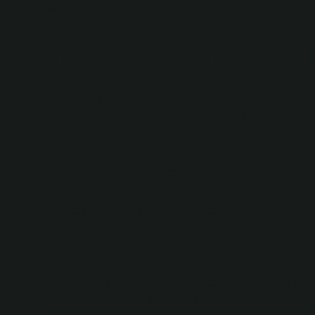
gelecekte, insanlar sağlıklı ilişkiler kurmaya başladıkl
geliriz.
Daha sağlıklı yaşam alışkanlıkları ve yemek seçimleri, 
sorayım: Ya böyle olursa? Pişmiş pancarın bir kişinin ru
üzerinde daha büyük bir etkisi olabilir. İşyerinde daha
sağlıklı yaşam biçimlerini toplumsal bir düzeye taşır mıy
akşamları da pişmiş pancar gibi doğal gıdalar sayesinde
Peki, bunlar geleceğin öngörüleri. Ama şu an yaşadığım
alışkanlıklar üzerinden ilişkilerini yeniden yapılandırmay
yaratacaksa, pişmiş pancar gibi katkıları da bu sürece d
4. Pişmiş Pancar ve Geleceğin Çalışma Düzenleri
İş hayatının geleceğiyle ilgili en fazla kaygı duyduğum
kadar alan kalacağı. Teknolojik gelişmelerin her yönüyl