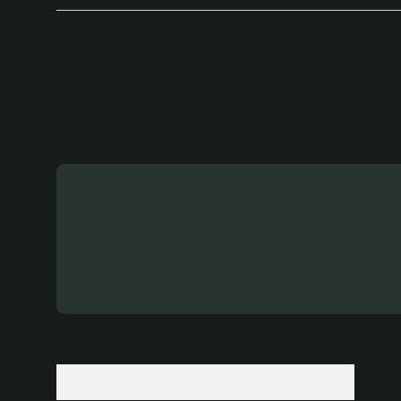
Bir yanıt yazın
E-posta adresiniz yayınlanmayacak.
Gerekli alanlar
*
i
Yorum
İsim*