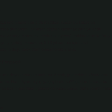
ş
kça tercih edilen bir gıda maddesi. Ancak bu sebzenin
ğe dair önemli bir fırsatı gözden kaçırmak olur. Şu anda
ığımızı ve yaşam tarzımızı neyin etkileyeceği hakkında ne kadar ço
e iyi geldiği konusunu, 5-10 yıl sonrası için nasıl
yeceğini düşünerek derinlemesine ele alalım.
 Perspektifi
ı neredeyse herkesin malumu. Ancak, gelecekte bu faydaların
yorum. Hani diyorum ya, “ya şöyle olursa?” İşte tam burada bu
lunan besin maddeleri, gelecekte vücudumuzu daha verimli hale
ar