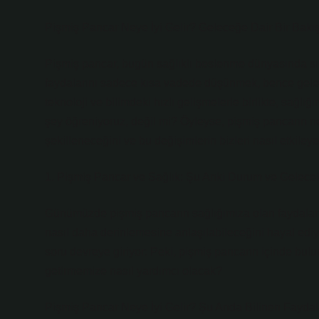
Pişmiş Pancar Neye İyi Gelir? Geleceğe Dair Bir Bakı
Pişmiş pancar, bugün sağlıklı beslenme dünyasında sı
faydalarını sadece kısa vadede düşünmek, bence gelece
teknoloji ve bilimdeki hızlı gelişmelerle birlikte, sağl
şey öğreniyoruz, değil mi? Öyleyse, pişmiş pancarın ney
şekilleneceğini ve bu değişimlerin bizleri nasıl etkile
1. Pişmiş Pancar ve Sağlık: Şu Anki Durum ve Gelecek
Günümüzde pişmiş pancarın sağlığımıza olan faydalar
nasıl daha derinlemesine anlaşılabileceğini hayal edi
soru devreye giriyor: Peki, pişmiş pancarın içinde bu
getirmemize nasıl yardımcı olacak?
Pişmiş Pancar Neye İyi Gelir? Şu Anda Bilinen Faydal