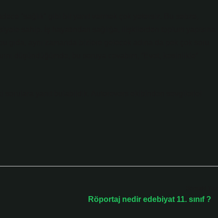
dece “sağlık” gibi bir yanıt vermek çok yetersiz. Bu sebze,
siyele sahip. İş hayatından sağlığa, ilişkilerden toplum yapısına
bu gıda, aynı zamanda bizlere gelecek adına da pek çok soru
arını düşündüğümde, bu soruya cevabım, “Evet, kesinlikle”
aki sorulara yanıt bulabildik. Autorevers ekibinden sevgilerle!
Sonraki Yaz
Röportaj nedir edebiyat 11. sınıf ?