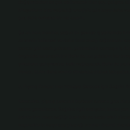
değişimlerden en çok etkilenecek olan şey, çalışma alı
bileşenlerin bize sağladığı enerjiyle gün boyu daha ve
çok daha sofistike bir hal alabilir.
Şu an hala insanlar, yoğun bir şekilde iş yerlerinde fiz
az toksin birikmesi ve daha fazla enerji sağlanması sa
pancar gibi basit gıdaların, günümüzün karmaşık iş dü
öngörüde bulunabiliriz? Belki de, bu gıdaların her bire
şirketlerin gelişmesine katkı sağlayacak. Belki de pan
olması, bizim daha verimli olmamıza olanak tanıyacak.
5. Pişmiş Pancar: Her Yönüyle Gelecek İçin Sağlıklı B
Gelecekte, pişmiş pancarın faydaları sadece gıda olara
haline gelebilecek. Sağlıkla ilgili endişeler, bizleri ye
ürünlerinin insan sağlığı üzerinde ne kadar etkili olaca
seçeneklerin karşımıza çıkacağı soruları önemli olacakt