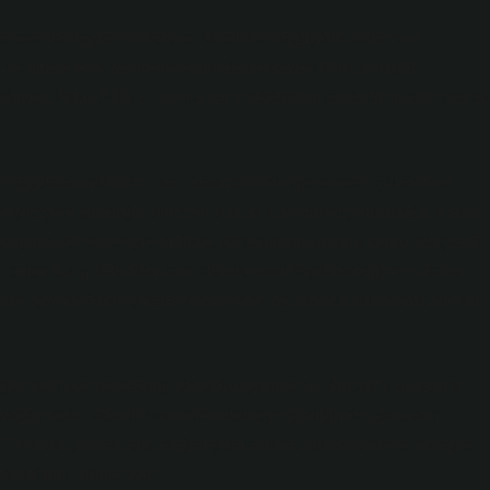
erece besleyici bir sebze. Özellikle bağışıklık sistemini
 ve hücrelerin yenilenmesini destekleyen folik asit gibi
lıyor. Peki, 5-10 yıl sonra bu maddelerin faydalarını tam olarak
n faydalarından biri, kan basıncını dengelemesi. Şu an bile
le iyileşme gördüğü bilimsel olarak kanıtlanmış durumda. Fakat,
ojinin ilerlemesiyle birlikte, örneğin bir biyonik vücut parçacığı
i eden bu gıdalardan tam olarak nasıl faydalandığımızı daha
ım için de farklı gıdalar önerilecek ve pancar bu önerilerde kilit
ğeri temizleme özelliği de oldukça önemli. Ancak 5 yıl sonra
apay zeka tabanlı sistemler devreye girdiğinde, pancarın
iz? Ya da, pancar gibi doğal gıdaların da bu sistemlere entegre
ladığını gösteriyor.