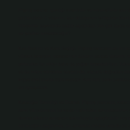
Pişmiş pancar, içerdiği vitaminler ve minerallerle son d
güçlendiren C vitamini, kan dolaşımını iyileştiren demir
bileşenler sayesinde sağlık açısından pek çok fayda sağ
ne şekilde hissedeceğiz?
Kan Basıncı ve Kalp Sağlığı: Pişmiş pancarın en biline
yüksek tansiyon hastalarının düzenli pancar tüketimi i
gelecekte bu etkiyi daha da yoğun hissedebiliriz. Teknol
ya da mikro sensörler sayesinde, vücuda doğrudan etk
kişiye özel olarak öğreneceğiz. Kim bilir, belki pankreas
rol oynayacak.
Karaciğer Temizliği ve Detoks: Pişmiş pancarın, karaci
belki vücudumuzu bu kadar zahmetsiz temizleyebilen y
detoks etkisini tamamen teknolojiyle eşleştirebilir miy
edileceğini düşünmek, bir anlamda insana umudu da aşı