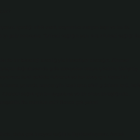
acak?
yoruz. İçerdiği nitrik oksit, beynimize oksijen taşır ve bu da
iyi gelir sorusuna, “fiziksel sağlığın yanı sıra zihinsel sağlığı da
ki de bir teknoloji aracılığıyla hissediyor olacağız. Zihinsel
tiyaçlar doğrultusunda gıda takviyeleri ortaya çıkabilir. Gelişmiş
ynimize farklı şekilde iletilecek ve her birey için kişisel bir
llanma yolunda pancar gibi basit ama etkili gıdaların rolü, belk
ihinsel sağlık için bir uygulama ve bir cihaz birleştiğinde,
e ulaşabilir. Bu mümkün mü? Bence çok yakın!
de, daha çok bireysel sağlıkla ilişkilendiriyoruz. Ancak