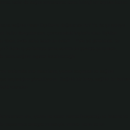
arında, belki de sağlık konusunda daha bilinçli bir toplum haline
daha sağlıklı insan ilişkilerini doğuracak mı? Ya da şu soruyu
h halini dengelemesi, çevresindeki kişilerle olan ilişkileri
 az stres, evde daha sakin bir ortam… Peki ya gelecekte, bu
ız? Belki iş yerlerinde daha verimli bir şekilde çalışırken,
 daha sağlıklı ilişkiler kurabileceğiz.
ız toplumda bile insanların, yemek seçimleri ve sağlıklı
a başladığını görebiliyoruz. Sağlıklı bir birey, sağlıklı bir toplu
ahil olacaktır.
 konulardan biri, işlerin ne kadar otomatikleşeceği ve insana ne
e hayatımıza entegre olmasıyla birlikte, belki de bu