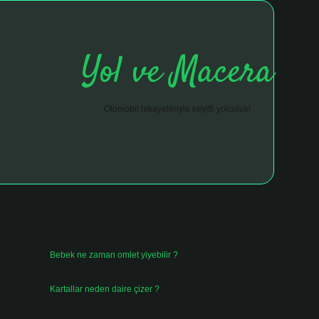
Yol ve Macera
Otomobil hikayeleriyle keyifli yolculuk!
Sidebar
hiltonbet giriş adresi
tulipbett.net
Son Yazılar
Bebek ne zaman omlet yiyebilir ?
Ağustos 6, 2026
Kartallar neden daire çizer ?
Ağustos 5, 2026