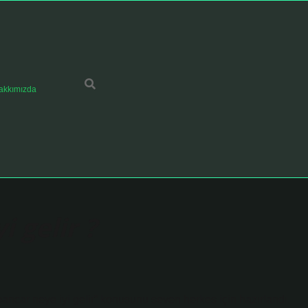
akkımızda
i gelir ?
ancar neye iyi gelir” konusunu seven herkes için hazırlandı.