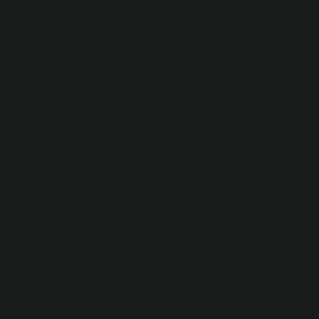
2. Pişmiş Pancar ve Zihinsel Sağlık: Gelecekte Ne Ol
Şu anda da pancarın, zihinsel sağlığı desteklediğini bili
mental performansımızı artırır. Yani, pişmiş pancar neye 
olumlu yönde etkiler” diyebilirim.
Fakat, gelecekte bu etkiyi sadece bir yemekle değil, bel
sağlığı iyileştiren özel beslenme planları ve bireysel ih
biyoteknoloji ile, belki bir gün pişmiş pancar tüketimi, be
tedavi planına dönüşecek. İnsan beynini daha verimli ku
de bir gün daha önemli olacak. Ya da şöyle düşünelim: Z
pancarın içindeki aktif bileşenler doğrudan beynimiz
3. Gelecekte Pişmiş Pancar ve İlişkiler
Bugün pişmiş pancarın neye iyi geldiğini düşündüğümüz