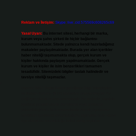
Reklam ve İletişim:
Skype: live:.cid.575569c608265c69
Yasal Uyarı:
Bu internet sitesi, herhangi bir marka,
kurum veya şahıs şirketi ile hiçbir bağlantısı
bulunmamaktadır. Sitede yalnızca kendi hazırladığımız
makaleler paylaşılmaktadır. Burada yer alan içerikler
haber niteliği taşımamakta olup, gerçek kurum ve
kişiler hakkında paylaşım yapılmamaktadır. Gerçek
kurum ve kişiler ile isim benzerlikleri tamamen
tesadüfidir. Sitemizdeki bilgiler taslak halindedir ve
tavsiye niteliği taşımazlar.
i
Sitemiz, 5651 Sayılı Kanun gereğince Bilgi Teknolojileri
ve İletişim Kurumu (BTK) tarafından onaylanmış bir Yer
Sağlayıcı olarak hizmet vermektedir. Bu nedenle, sitedeki
içerikleri proaktif olarak denetleme veya araştırma
yükümlülüğümüz bulunmamaktadır. Ancak, üyelerimiz
yazdıkları içeriklerin sorumluluğunu taşımakta olup, siteye
üye olarak bu sorumluluğu kabul etmiş sayılırlar.
Hukuka ve yasal düzenlemelere aykırı olduğunu