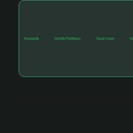
Anasayfa
Gizlilik Politikası
Yasal Uyarı
H
pişmiş pancar neye iy
Tarih: Mayıs 27, 2026
Autorevers takipçilerine merhaba! Bu yazımız “pişmiş p