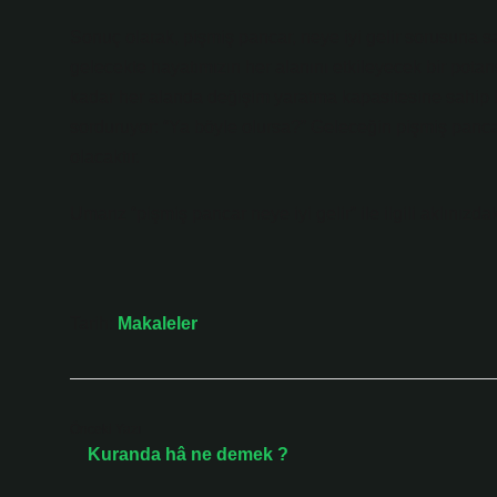
Sonuç olarak, pişmiş pancar, neye iyi gelir sorusuna sa
gelecekte hayatımızın her alanını etkileyecek bir potan
kadar her alanda değişim yaratma kapasitesine sahip 
sorduruyor: “Ya böyle olursa?” Geleceğin pişmiş panc
olacaktır.
Umarız “pişmiş pancar neye iyi gelir” ile ilgili aklınızd
Tarih:
Makaleler
Önceki Yazı
Kuranda hâ ne demek ?