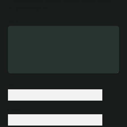
E-posta adresiniz yayınlanmayacak.
Gerekli alanlar
*
ile işaretlenmişlerdir
Yorum
İsim*
E-Posta*