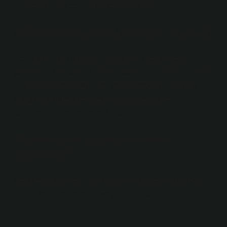
belirterek trafik cezasını ödeyebilirsiniz.
Psikoteknik tarihi geçerse ne olur?
Her 5 yılda bir kurumlara başvurarak yenilemeniz
gereken bu belge 5 yıl sonra geçerliliğini yitirir ve yasal
hakları sona erer. Bu nedenle psikoteknik raporunu
aldığınız kurumla iletişim halinde olmaya ve
belgelerinizi yenilemeye dikkat etmelisiniz.
Psikoteknik cezası nereden
öğrenilir?
İşe alımlarda gerekli olan psikoteknik belgeyi e-devlet
üzerinden talep edebilir ve çıktısını alabilirsiniz.