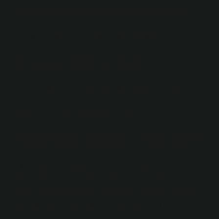
Psikoteknik ihtar cezası nedir?
Her uyarı puanı 5 ceza puanı değerindedir.
Src cezası 2024 ne kadar?
SRC Belgesi 2024 Cezaları Buna göre; 2024 yılı SRC
Belgesi olmadan araç kullanmanın cezası şoför için
2.250 TL. Şirket için 5.679 TL. Toplam 7.
Psikoteknik olmazsa cezası nedir?
Bu nedenle psikoteknik raporu olmadan araç kullanan
sürücülere ve araç sahiplerine ayrı ayrı idari para
cezası uygulanmaktadır. Psikoteknik raporu olmadan
araç kullanan ticari araç sürücülerine 885 TL idari para
cezası uygulanmaktadır. Psikoteknik raporu olmadan