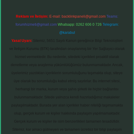
Reklam ve İletişim:
E-mail:
backlinkpaneli@gmail.com
Teams:
forumhizmeti@gmail.com
Whatsapp: 0262 606 0 726
Telegram:
@karabul
Yasal Uyarı:
Sitemiz, 5651 Sayılı Kanun gereğince Bilgi Teknolojileri
ve İletişim Kurumu (BTK) tarafından onaylanmış bir Yer Sağlayıcı olarak
hizmet vermektedir. Bu nedenle, sitedeki içerikleri proaktif olarak
denetleme veya araştırma yükümlülüğümüz bulunmamaktadır. Ancak,
üyelerimiz yazdıkları içeriklerin sorumluluğunu taşımakta olup, siteye
üye olarak bu sorumluluğu kabul etmiş sayılırlar. Bu internet sitesi,
herhangi bir marka, kurum veya şahıs şirketi ile hiçbir bağlantısı
bulunmamaktadır. Sitede yalnızca kendi hazırladığımız makaleler
paylaşılmaktadır. Burada yer alan içerikler haber niteliği taşımamakta
olup, gerçek kurum ve kişiler hakkında paylaşım yapılmamaktadır.
Gerçek kurum ve kişiler ile isim benzerlikleri tamamen tesadüfidir.
Sitemiz, kar amacı gütmeyen ve tamamen ücretsiz bir bilgi paylaşım