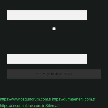
Web Sitesi
Daha sonraki yorumlarımda kullanılması için adım, e-posta adresim ve
site adresim bu tarayıcıya kaydedilsin.
5 + 3 kaçtır?
*
https://www.ozgurforum.com.tr
https://durmaenerji.com.tr
https://cesurmakine.com.tr
Sitemap