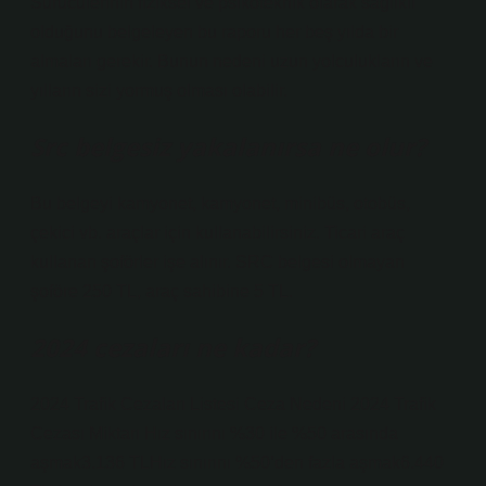
Sürücülerinin fiziksel ve psikoteknik olarak sağlıklı
olduğunu belgeleyen bu raporu her beş yılda bir
almaları gerekir. Bunun nedeni uzun yolculukların ve
yılların sizi yormuş olması olabilir.
Src belgesiz yakalanırsa ne olur?
Bu belgeyi kamyonet, kamyonet, minibüs, otobüs,
çekici vb. araçlar için kullanabilirsiniz. Ticari araç
kullanan şoförler işe alınır. SRC belgesi olmayan
şoföre 250 TL, araç sahibine 5 TL.
2024 cezaları ne kadar?
2024 Trafik Cezaları Listesi Ceza Nedeni 2024 Trafik
Cezası Miktarı Hız sınırını %30 ile %50 arasında
aşmak3.136 TLHız sınırını %50’den fazla aşmak6.440