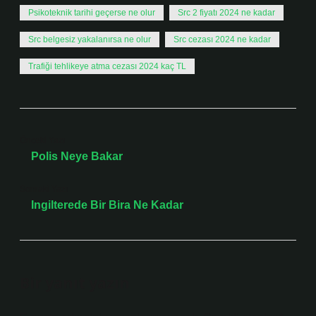
Psikoteknik tarihi geçerse ne olur
Src 2 fiyatı 2024 ne kadar
Src belgesiz yakalanırsa ne olur
Src cezası 2024 ne kadar
Trafiği tehlikeye atma cezası 2024 kaç TL
Önceki Yazı
Polis Neye Bakar
Sonraki Yazı
Ingilterede Bir Bira Ne Kadar
Bir yanıt yazın