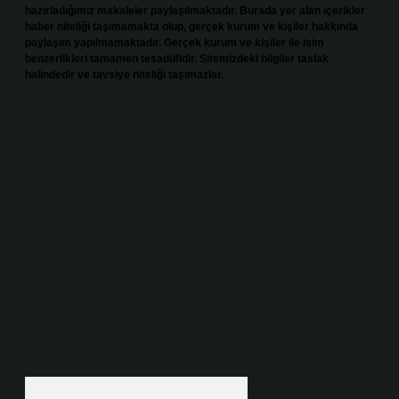
hazırladığımız makaleler paylaşılmaktadır. Burada yer alan içerikler
haber niteliği taşımamakta olup, gerçek kurum ve kişiler hakkında
paylaşım yapılmamaktadır. Gerçek kurum ve kişiler ile isim
benzerlikleri tamamen tesadüfidir. Sitemizdeki bilgiler taslak
halindedir ve tavsiye niteliği taşımazlar.
Sitemiz, 5651 Sayılı Kanun gereğince Bilgi Teknolojileri ve İletişim
Kurumu (BTK) tarafından onaylanmış bir Yer Sağlayıcı olarak hizmet
vermektedir. Bu nedenle, sitedeki içerikleri proaktif olarak denetleme
veya araştırma yükümlülüğümüz bulunmamaktadır. Ancak, üyelerimiz
yazdıkları içeriklerin sorumluluğunu taşımakta olup, siteye üye olarak bu
sorumluluğu kabul etmiş sayılırlar.
Hukuka ve yasal düzenlemelere aykırı olduğunu düşündüğünüz
içerikleri,
backlinkpanelicomtr@gmail.com
adresine bildirmeniz halinde,
ilgili içerikler yasal süre içerisinde sitemizden kaldırılacaktır.
Arama