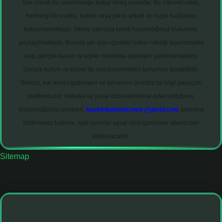
üye olarak bu sorumluluğu kabul etmiş sayılırlar. Bu internet sitesi,
herhangi bir marka, kurum veya şahıs şirketi ile hiçbir bağlantısı
bulunmamaktadır. Sitede yalnızca kendi hazırladığımız makaleler
paylaşılmaktadır. Burada yer alan içerikler haber niteliği taşımamakta
olup, gerçek kurum ve kişiler hakkında paylaşım yapılmamaktadır.
Gerçek kurum ve kişiler ile isim benzerlikleri tamamen tesadüfidir.
Sitemiz, kar amacı gütmeyen ve tamamen ücretsiz bir bilgi paylaşım
platformudur. Hukuka ve yasal düzenlemelere aykırı olduğunu
düşündüğünüz içerikleri,
backlinkpanelicomtr@gmail.com
adresine
bildirmeniz halinde, ilgili içerikler yasal süre içerisinde sitemizden
kaldırılacaktır.
Sitemap
iltonbet giriş adresi
tulipbett.net