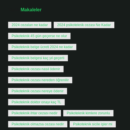
Tarih:
Makaleler
2024 cezaları ne kadar
2024 psikoteknik cezası Ne Kadar
Psikoteknik 45 gün geçerse ne olur
Psikoteknik belge ücreti 2024 ne kadar
Psikoteknik belgesi kaç yıl geçerli
Psikoteknik cezası nasıl ödenir
Psikoteknik cezası nereden öğrenilir
Psikoteknik cezası nereye ödenir
Psikoteknik doktor onayı kaç TL
Psikoteknik ihtar cezası nedir
Psikoteknik kimlere zorunlu
Psikoteknik olmazsa cezası nedir
Psikoteknik sicile işler mi