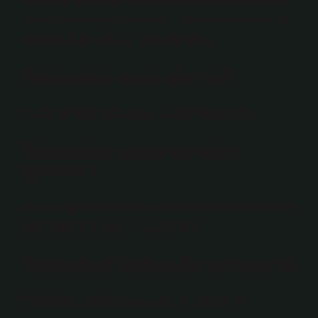
anlaşmalı bankaların şubelerine şahsen gidebilirsiniz.
Aracın kayıtlı olduğu kişinin T.C. Kimlik Numarasını da
belirterek trafik cezasını ödeyebilirsiniz.
Psikoteknik sicile işler mi?
Rapor personel dosyasına kaydedilmeyecektir.
Psikoteknik cezası nereden
öğrenilir?
Talep ettiğiniz psikoteknik belgenizi e-devlet üzerinden
talep edebilir ve çıktısını alabilirsiniz.
Psikoteknik belgesi kaç yıl geçerli?
Psikoteknik sertifikası kaç yılda bir yenilenir?