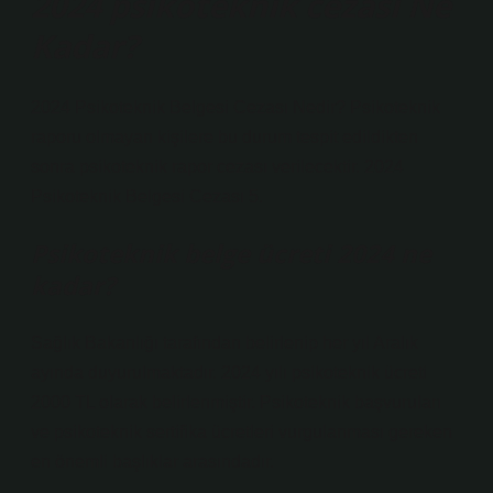
2024 psikoteknik cezası Ne
Kadar?
2024 Psikoteknik Belgesi Cezası Nedir? Psikoteknik
raporu olmayan kişilere bu durum tespit edildikten
sonra psikoteknik rapor cezası verilecektir. 2024
Psikoteknik Belgesi Cezası 5.
Psikoteknik belge ücreti 2024 ne
kadar?
Sağlık Bakanlığı tarafından belirlenip her yıl Aralık
ayında duyurulmaktadır. 2024 yılı psikoteknik ücreti
2000 TL olarak belirlenmiştir. Psikoteknik başvuruları
ve psikoteknik sertifika ücretleri vurgulanması gereken
en önemli başlıklar arasındadır.