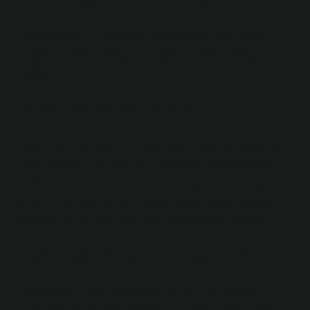
Src 2 fiyatı 2024 ne kadar?
SRC Belgesi Ücreti Nedir? (2024) SRC 2 Belgesi:
6.000 TL. SRC 3 Belgesi: 7.000 TL. SRC 4 Belgesi:
6.000 TL.
Psikoteknik kimlere zorunlu?
Psikoteknik belgesi alınması zorunlu olanlar şunlardır:
Taksi şoförleri, kamyon ve tır şoförleri, öğrenci servis
şoförleri, otobüs kaptanları, yolcu taşımacılığı yapan
şoförler, minibüs ve dolmuş gibi toplu taşıma araçlarının
şoförleri ve her türlü ticari taşımacılık yapan şoförler.
Psikoteknik cezası nereye ödenir?
Cezayı ödemek için vergi dairesine, PTT’ye veya