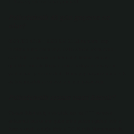
TLYasak yerde sollama yapmak1.
Psikoteknik 45 gün geçerse ne
olur?
0538 331 42 68 – 0532 654 21 51 numaralı cep
telefonu numarasını veya 0216 336 60 69 numaralı
sabit hattı arayarak randevu alabilirsiniz. Sınava
girdikten sonraki 45 gün içinde psikiyatrik muayene
yaptırılması gerekmektedir. Bunu yapmayan sürücüler 6
ay boyunca tekrar sınava tabi tutulmayacaktır.
Psikoteknik cezası nasıl ödenir?
Cezayı ödemek için vergi dairesine, PTT’ye veya
anlaşmalı bankaların şubelerine şahsen gidebilirsiniz.
Aracın kayıtlı olduğu kişinin T.C. Kimlik Numarasını da