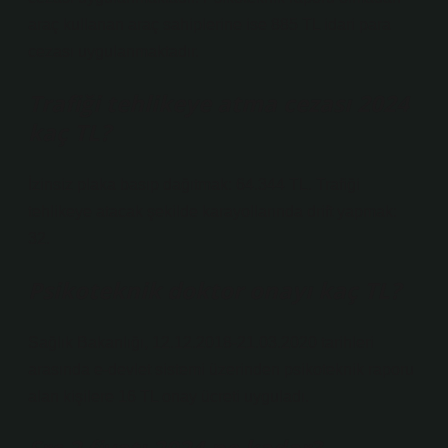
araç kullanan araç sahiplerine ise 885 TL idari para
cezası uygulanmaktadır.
Trafiği tehlikeye atma cezası 2024
kaç TL?
İzinsiz plaka basıp dağıtmak: 64.344 TL. Trafiği
tehlikeye atacak şekilde karayollarında drift yapmak:
32.
Psikoteknik doktor onayı kaç TL?
Sağlık Bakanlığı, 12.12.2018-21.03.2020 tarihleri ​​
arasında e-devlet sistemi üzerinden psikoteknik raporu
alan kişilere 16 TL onay ücreti uyguladı.