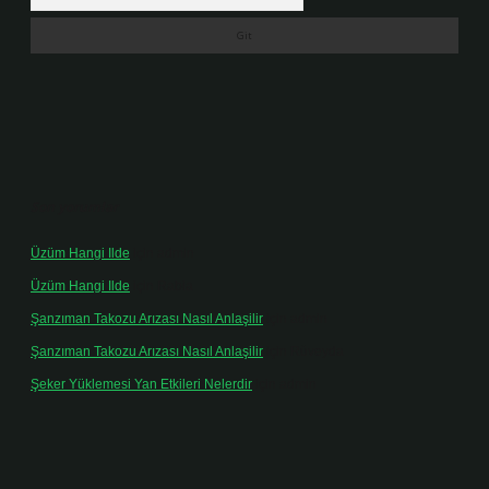
Son yorumlar
Üzüm Hangi Ilde
için
admin
Üzüm Hangi Ilde
için
Rabia
Şanzıman Takozu Arızası Nasıl Anlaşilir
için
admin
Şanzıman Takozu Arızası Nasıl Anlaşilir
için
Rüveyda
Şeker Yüklemesi Yan Etkileri Nelerdir
için
admin