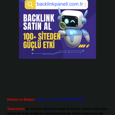
Reklam ve İletişim:
Skype: live:.cid.575569c608265c69
Yasal Uyarı:
Bu internet sitesi, herhangi bir marka, kurum veya şahıs
şirketi ile hiçbir bağlantısı bulunmamaktadır. Sitede yalnızca kendi