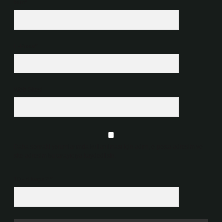
İsim*
E-Posta*
Web Sitesi
Daha sonraki yorumlarımda kullanılması için adım, e-posta adresim ve
site adresim bu tarayıcıya kaydedilsin.
10 - 4 kaçtır?
*