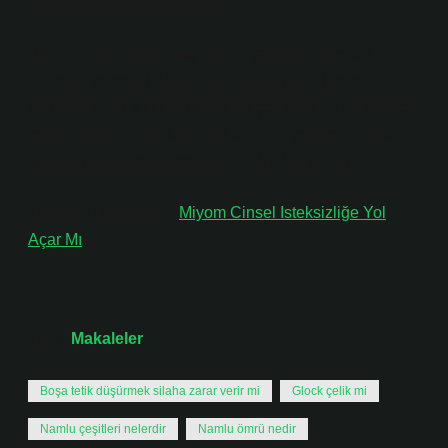
Silah çeliği nedir?
Bunlar, zırhlı savaş araçlarında çatlama, parçacık
kırılması ve çoklu darbe kırılmasına karşı direnç
sağlamak için sıklıkla kullanılan çeliklerdir. Zırh çelikleri
temel olarak düşük karbonlu alaşımlı çelikler sınıfına
girer; ana alaşım elementleri Cr, Ni, Mo ve Mn’dir.
Tavsiyeli Bağlantılar:
Miyom Cinsel Isteksizliğe Yol
Açar Mı
Tarih:
Makaleler
Boşa tetik düşürmek silaha zarar verir mi
Glock çelik mi
Namlu çeşitleri nelerdir
Namlu ömrü nedir