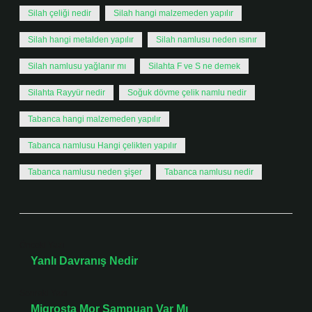
Silah çeliği nedir
Silah hangi malzemeden yapılır
Silah hangi metalden yapılır
Silah namlusu neden ısınır
Silah namlusu yağlanır mı
Silahta F ve S ne demek
Silahta Rayyür nedir
Soğuk dövme çelik namlu nedir
Tabanca hangi malzemeden yapılır
Tabanca namlusu Hangi çelikten yapılır
Tabanca namlusu neden şişer
Tabanca namlusu nedir
Önceki Yazı
Yanlı Davranış Nedir
Sonraki Yazı
Migrosta Mor Şampuan Var Mı