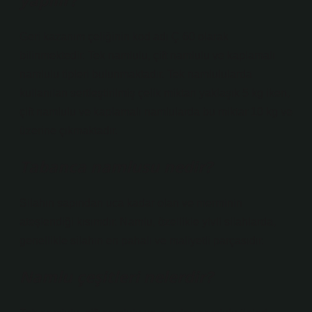
yapılır?
Geri kazanım çeliğinin kod adı Ç 60 olarak
bilinmektedir. Tek namlulu, çift namlulu ve kaplamalı
namlulu tipleri bulunmaktadır. Tek namlulularda
kullanılan sertleştirilmiş çelik miktarı yaklaşık 5 kg iken,
çift namlulu ve kaplamalı namlularda bu miktar 10 kg ve
üzerine çıkmaktadır.
Tabanca namlusu nedir?
Silahın sapından uca kadar olan ve merminin
ateşlendiği kısımdır. Namlu, özellikle yivli silahlarda,
genellikle silahın en pahalı ve maliyetli parçasıdır.
Namlu çeşitleri nelerdir?