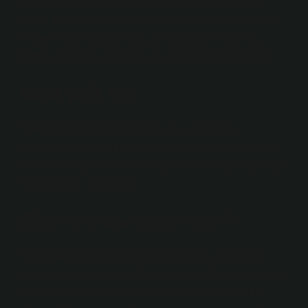
Tek namlulu, çift namlulu ve overlay namlulu tipleri
vardır. Tek namlulularda kullanılan sertleştirilmiş çelik
miktarı 5 kg civarında iken, çift namlulu ve overlay
namlulularda bu miktar 10 kg ve üzerine çıkmaktadır.
Glock çelik mi?
Silahın tamamen polimerden veya benzer bir
malzemeden yapıldığı varsayılsa bile, silahın içindeki
mermiler x-ray makinesinde görülebilir. Silahın yaklaşık
%83’ü çeliktir (ağırlıkça).
Silah namlusu neden ısınır?
Barut namluda yanmaya başladığında, çok kısa bir
sürede, milisaniyeler mertebesinde, aniden çok yüksek
basınç değerleri oluşur ve yanan gazların sıcaklığı