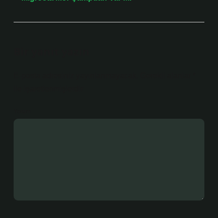
Bir yanıt yazın
E-posta adresiniz yayınlanmayacak.
Gerekli alanlar
*
ile işaretlenmişlerdir
Yorum