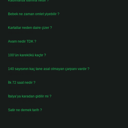
Kadınlarda Istimna nedir ?
Ağustos 7, 2026
Bebek ne zaman omlet yiyebilir ?
Ağustos 6, 2026
Kartallar neden daire çizer ?
Ağustos 5, 2026
Avam nedir TDK ?
Ağustos 4, 2026
100’ün karekökü kaçtır ?
Ağustos 3, 2026
140 sayısının kaç tane asal olmayan çarpanı vardır ?
Ağustos 3, 2026
İlk 72 saat nedir ?
Temmuz 31, 2026
İtalya’ya karadan gidilir mi ?
Temmuz 30, 2026
Satir ne demek tarih ?
Temmuz 25, 2026