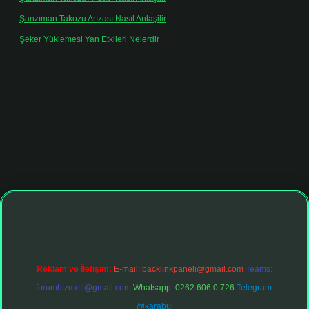
Şanzıman Takozu Arızası Nasıl Anlaşilir
için
Rüveyda
Şeker Yüklemesi Yan Etkileri Nelerdir
için
admin
onbet giriş adresi
tulipbett.net
Reklam ve İletişim:
E-mail:
backlinkpaneli@gmail.com
Teams:
forumhizmeti@gmail.com
Whatsapp: 0262 606 0 726
Telegram:
@karabul