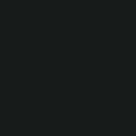
olan herhangi bir şey, bir kutu mermiyi ateşlemenin
zorluklarına dayanamaz. Ancak, Glock gibi çok sayıda
polimer parçaya sahip silahlar var, ancak bir Glock
17’de bir S&W Model 36 revolverinden daha fazla çelik
var.
Soğuk dövme çelik namlu nedir?
Soğuk dövme namlularda, nihai versiyondan daha
kalın ve daha büyük bir iç çapa sahip olan ve
ortasından delinmiş çelik yarı mamul ürün, namlu
dövme makinesine yerleştirilir ve oluğun arkası yukarı
bakacak şekilde bir mandrele yerleştirilir. İşlemin
sonunda, mandrel döndürülür ve çıkarılır ve namlu
örneğin profil ve iç kaplama ile bitirilir.