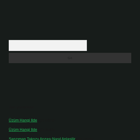
Arama
Son yorumlar
Üzüm Hangi Ilde
için
admin
Üzüm Hangi Ilde
için
Rabia
Şanzıman Takozu Arızası Nasıl Anlaşilir
için
admin