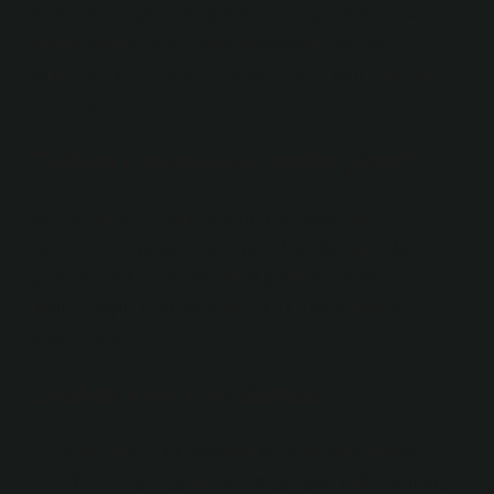
Redüktörü sayesinde iğne kırılması gibi olası hasarların
önüne geçebilirsiniz. Tetik hassasiyeti, yeniden
yükleme eğitimi, güvenli depolama ve kuru tetik eğitimi
için kullanılır.
Tabanca namlusu neden şişer?
Ayrıca namlu içindeki yağ kurumamışsa, yani
namlunun içi yağlanıp atış yapıldığında namluda
çınlama, halk arasında namlu şişmesi olarak bilinen
durum oluşur ki bu da silahın artık elde olmadığı
anlamına gelir.
Silahta F ve S ne demek?
F (Ateşe Hazır): Bu pozisyonda, silah ateş etmeye
hazırdır. Emniyet (genellikle tetiğin yakınında bulunur)