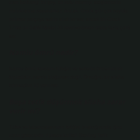
olan herhangi bir şey, bir kutu mermiyi ateşlemenin
zorluklarına dayanamaz. Ancak, Glock gibi çok sayıda
polimer parçaya sahip silahlar var, ancak bir Glock
17’de bir S&W Model 36 revolverinden daha fazla çelik
var.
Namlu ömrü nedir?
Namlu ömrü kavramı tüfeğin ve setlerin ömrünün bir
ölçüsüdür, namlu bloğunun değil. Örneğin, bir silaha
fabrikadan 10 verilirse.
Boşa tetik düşürmek silaha zarar
verir mi?
Tüfek ve tabancalarınızın tetiğini bıraktığınızda iğne
zarar görecektir. Yüksek kaliteli Sterling Tetik