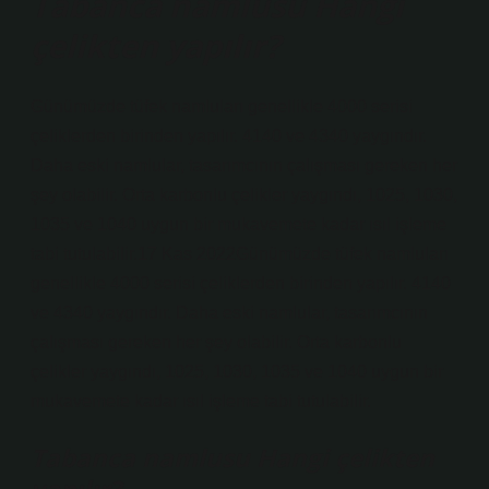
Tabanca namlusu Hangi
çelikten yapılır?
Günümüzde tüfek namluları genellikle 4000 serisi
çeliklerden birinden yapılır. 4140 ve 4340 yaygındır.
Daha eski namlular, tasarımcının çalışması gereken her
şey olabilir. Orta karbonlu çelikler yaygındı, 1025, 1030,
1035 ve 1040 uygun bir mukavemete kadar ısıl işleme
tabi tutulabilir.17 Kas 2022Günümüzde tüfek namluları
genellikle 4000 serisi çeliklerden birinden yapılır. 4140
ve 4340 yaygındır. Daha eski namlular, tasarımcının
çalışması gereken her şey olabilir. Orta karbonlu
çelikler yaygındı, 1025, 1030, 1035 ve 1040 uygun bir
mukavemete kadar ısıl işleme tabi tutulabilir.
Tabanca namlusu Hangi çelikten