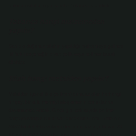
bulunan silaha özgü işaretler” olarak adlandırılır.
Tabanca hangi malzemeden
yapılır?
Sahip olduğunuz silahın yapıldığı malzemeye gelince,
iki farklı seçeneğiniz var: çelik veya polimer kasalı
silahlar.
Silah hangi metalden yapılır?
Metalden (genellikle çelikten) daha az olan herhangi
bir şey, bir kutu mermiyi ateşlemenin zorluklarına
dayanamaz. Ancak, Glock gibi çok sayıda polimer
parçaya sahip silahlar var, ancak bir Glock 17’de bir
S&W Model 36 revolverinden daha fazla çelik var. 28
Ağustos 2022 Metalden (genellikle çelikten) daha az