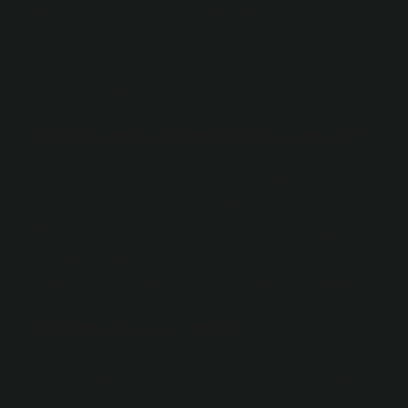
serbest bırakılır ve tetik çekildiğinde silahın ateş
etmesini sağlar. S (Güvenli): Silah bu pozisyonda
güvenlidir. Emniyet devreye girer ve tetik çekildiğinde
silahın ateş etmesini önler.
Silah hangi malzemeden yapılır?
Hafif silahlar için uygun matris özelliklerine sahip
olduğu gösterilen Poliamid 66 (PA66) ve polikarbonat
(PC), cam ve karbon fiberlerle güçlendirildi. Enjeksiyon
kalıplama ile üretilen kompozit malzemeler için
güçlendirme seviyesi %15 ila %40 arasında değişti.
Silahta Rayyür nedir?
Rayyür; “Namlu içinde spiral şeklinde birbirine paralel
uzanan takımların fişek çekirdeği (mermi) üzerinde