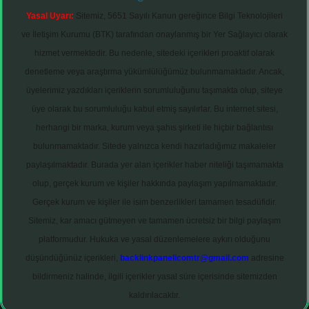
Yasal Uyarı:
Sitemiz, 5651 Sayılı Kanun gereğince Bilgi Teknolojileri
ve İletişim Kurumu (BTK) tarafından onaylanmış bir Yer Sağlayıcı olarak
hizmet vermektedir. Bu nedenle, sitedeki içerikleri proaktif olarak
denetleme veya araştırma yükümlülüğümüz bulunmamaktadır. Ancak,
üyelerimiz yazdıkları içeriklerin sorumluluğunu taşımakta olup, siteye
üye olarak bu sorumluluğu kabul etmiş sayılırlar. Bu internet sitesi,
herhangi bir marka, kurum veya şahıs şirketi ile hiçbir bağlantısı
bulunmamaktadır. Sitede yalnızca kendi hazırladığımız makaleler
paylaşılmaktadır. Burada yer alan içerikler haber niteliği taşımamakta
olup, gerçek kurum ve kişiler hakkında paylaşım yapılmamaktadır.
Gerçek kurum ve kişiler ile isim benzerlikleri tamamen tesadüfidir.
Sitemiz, kar amacı gütmeyen ve tamamen ücretsiz bir bilgi paylaşım
platformudur. Hukuka ve yasal düzenlemelere aykırı olduğunu
düşündüğünüz içerikleri,
backlinkpanelicomtr@gmail.com
adresine
bildirmeniz halinde, ilgili içerikler yasal süre içerisinde sitemizden
kaldırılacaktır.