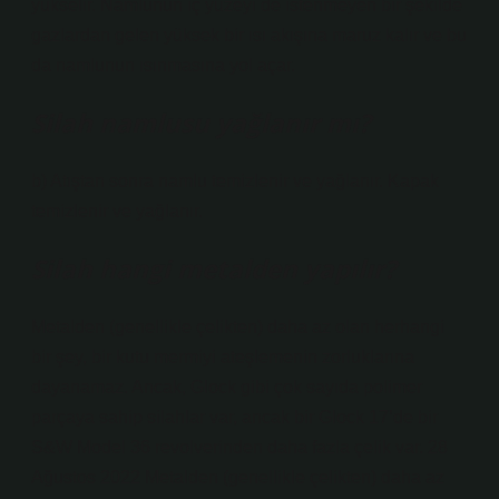
yükselir. Namlunun iç yüzeyi de istenmeyen bir şekilde
gazlardan gelen yüksek bir ısı akışına maruz kalır ve bu
da namlunun ısınmasına yol açar.
Silah namlusu yağlanır mı?
b) Atıştan sonra namlu temizlenir ve yağlanır. Kapak
temizlenir ve yağlanır.
Silah hangi metalden yapılır?
Metalden (genellikle çelikten) daha az olan herhangi
bir şey, bir kutu mermiyi ateşlemenin zorluklarına
dayanamaz. Ancak, Glock gibi çok sayıda polimer
parçaya sahip silahlar var, ancak bir Glock 17’de bir
S&W Model 36 revolverinden daha fazla çelik var. 28
Ağustos 2022 Metalden (genellikle çelikten) daha az