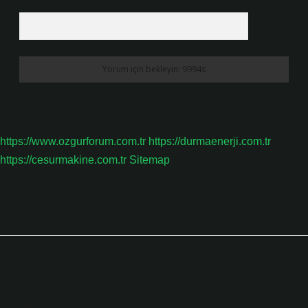
5 + 3 kaçtır?
*
https://www.ozgurforum.com.tr
https://durmaenerji.com.tr
https://cesurmakine.com.tr
Sitemap
Sidebar
Son Yazılar