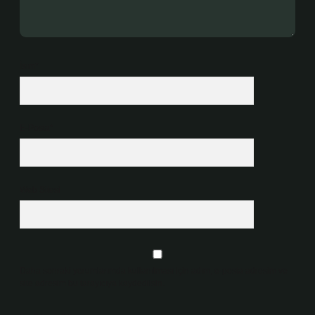
İsim*
E-Posta*
Web Sitesi
Daha sonraki yorumlarımda kullanılması için adım, e-posta adresim ve
site adresim bu tarayıcıya kaydedilsin.