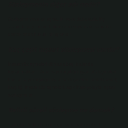
Sözleşmenin diğer adı nedir?
Sözleşme veya anlaşma, iki veya daha fazla kişi
arasında yapılan ve hükümlerine uyulması kanunla
desteklenen hukuki bir işlemdir.
Kaç çeşit inşaat sözleşmesi vardır?
İnşaat sözleşmeleri dört ana başlık altında
toplanmaktadır: Arsa payı karşılığı inşaat sözleşmeleri,
hasılat payı karşılığı inşaat sözleşmeleri, bedel (bedel)
karşılığı inşaat sözleşmeleri, açık ihale yoluyla inşaat
sözleşmeleri.
Belirli süreli sözleşme ne demek?
“İş ilişkisi belirli bir süre için kurulmamış olsa bile,