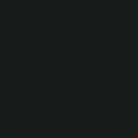
üstlendiği bir sözleşmedir. İş sözleşmesi, kanun aksi
yönde bir hüküm içermediği sürece herhangi bir özel
forma tabi değildir. Bir yıl veya daha uzun süreli iş
sözleşmeleri yazılı olarak yapılmalıdır.
Satış sözleşmesi türleri nelerdir?
Satış sözleşmelerinin türleri Tamamlanmış satış
sözleşmesi: taraflar malların teslimi ve bedelin
ödenmesi için kesin tarihleri ​​belirler. Taksitli satış
sözleşmesi: alıcı malların bedelini taksitler halinde
ödemeyi taahhüt eder. Kredili satış sözleşmesi: alıcı
malları hemen satın alır, ancak bedeli belirli bir süre
sonra öder.
Sözleşme çeşitleri kaça ayrılır?