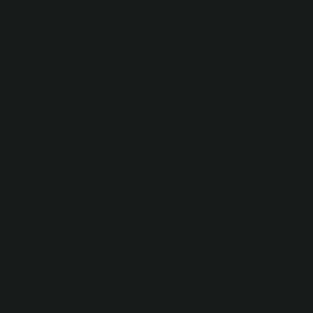
Sözleşme türleri: Sözleşmeler iki gruba ayrılır: Bir tarafa
yükümlülük yükleyen sözleşmeler ve her iki tarafa
yükümlülük yükleyen sözleşmeler. Sözleşmeler, bir
tarafa veya her iki tarafa yükümlülük yükler. Bir tarafa
yükümlülük yükleyen sözleşmeler, tek taraflı yasal
işlemlerle karıştırılmamalıdır.
İş sözleşmesi türleri nelerdir?
Hangi tür iş sözleşmeleri vardır? Sürekli iş sözleşmesi.
İş sözleşmesi belirli bir süreye bağlı değilse, sürekli iş
sözleşmesidir. … Belirli süreli iş sözleşmesi. … Tam
zamanlı iş sözleşmesi. … Yarı zamanlı iş sözleşmesi.
… Takım iş sözleşmesi. … Toplu iş sözleşmeleri.
El yazısı ile sözleşme olur mu?