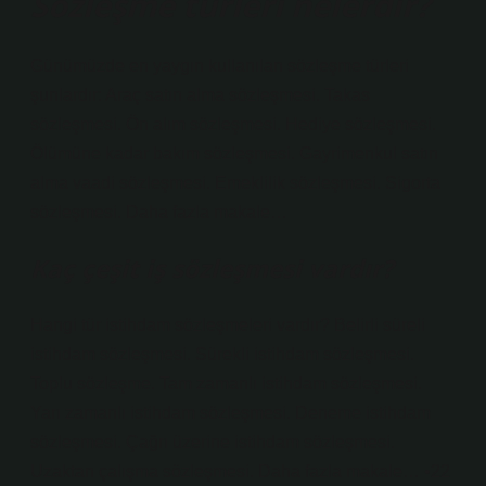
Sözleşme türleri nelerdir?
Günümüzde en yaygın kullanılan sözleşme türleri
şunlardır: Araç satın alma sözleşmesi. Takas
sözleşmesi. Ön alım sözleşmesi. Hediye sözleşmesi.
Ölümüne kadar bakım sözleşmesi. Gayrimenkul satın
alma vaadi sözleşmesi. Emeklilik sözleşmesi. Sigorta
sözleşmesi. Daha fazla makale…
Kaç çeşit iş sözleşmesi vardır?
Hangi tür istihdam sözleşmeleri vardır? Belirli süreli
istihdam sözleşmesi. Sürekli istihdam sözleşmesi.
Toplu sözleşme. Tam zamanlı istihdam sözleşmesi.
Yarı zamanlı istihdam sözleşmesi. Deneme istihdam
sözleşmesi. Çağrı üzerine istihdam sözleşmesi.
Uzaktan çalışma sözleşmesi. Daha fazla makale… •22