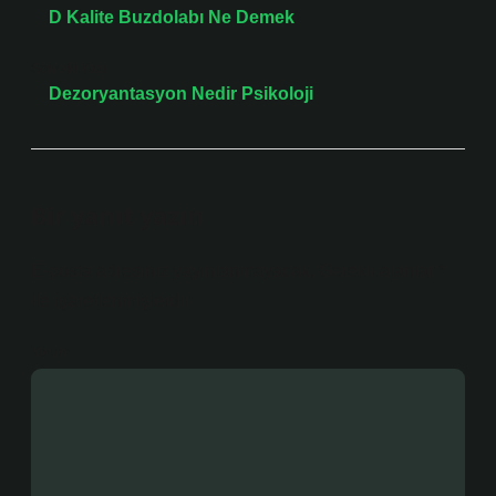
D Kalite Buzdolabı Ne Demek
Sonraki Yazı
Dezoryantasyon Nedir Psikoloji
Bir yanıt yazın
E-posta adresiniz yayınlanmayacak.
Gerekli alanlar
*
ile işaretlenmişlerdir
Yorum