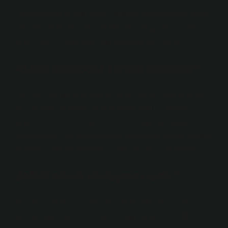
Sözleşmenin nüsha sayısı, taraflar imzalamadan önce
belirlenmelidir. Sözleşme elle veya bilgisayar, daktilo
veya diğer bir yazı aracı kullanılarak yazılabilir.
Atipik sözleşme türleri nelerdir?
Örneğin, kanunlarımızda yer alan ancak tarafların hak
ve yükümlülüklerinin açıkça belirtilmediği tahkim,
arabuluculuk, ibra, idare ve konut karşılığı inşaat
sözleşmeleri gibi sözleşmeler, hükümleri kanun koyucu
tarafından düzenlenmediğinden atipik sözleşmelerdir.
Belirli süreli sözleşme nedir?
“İş ilişkisi belirli bir süre için kurulmamış olsa bile,
sözleşmenin belirsiz süreli olduğu kabul edilir. Belirli