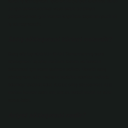
süreli iş sözleşmesi, işveren ile çalışan arasında belirli
bir işin tamamlanması veya belirli bir olayın
gerçekleşmesi gibi nesnel koşullara dayanan yazılı bir
iş sözleşmesidir.
Satış sözleşmesi türleri nelerdir?
Satış sözleşmelerinin türleri Tamamlanmış satış
sözleşmesi: taraflar malların teslimi ve bedelin
ödenmesi için kesin tarihleri ​​belirler. Taksitli satış
sözleşmesi: alıcı malların bedelini taksitler halinde
ödemeyi taahhüt eder. Kredili satış sözleşmesi: alıcı
malları hemen satın alır, ancak bedeli belirli bir süre
sonra öder.
Ariyet sözleşmesi nedir?