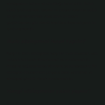
sözleşmenin belirsiz süreli olduğu kabul edilir. Belirli
süreli iş sözleşmesi, işveren ile çalışan arasında belirli
bir işin tamamlanması veya belirli bir olayın
gerçekleşmesi gibi nesnel koşullara dayanan yazılı bir
iş sözleşmesidir.
İkale sözleşmesi Nasıl Yapılır?
Karşılıklı fesih sözleşmesi karşılıklı niyet beyanları, yani
mutabık kalınarak düzenlenmeli ve imzalanmalıdır.
Anlaşma sağlanamazsa sözleşme yapılmayacaktır. Bu
sözleşme imzalanırken çalışana baskı yapılamaz ve
sözleşme gönüllü olarak imzalanmalıdır.
Hangi sözleşmeler yazılı yapılır?
Ekip sözleşmeleri, staj sözleşmeleri, deneme süreli iş