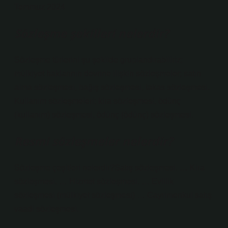
Temmuz 2024
Sözleşme şekilleri nelerdir?
Sözleşme türlerini şu şekilde gruplandırabiliriz;
mülkiyet haklarının devrine ilişkin sözleşmeler; satın
alma sözleşmesi, bağış sözleşmesi, takas sözleşmesi.
Kullanım sözleşmeleri; kira sözleşmesi, ödünç
(kullanım) sözleşmesi, ödünç (ödünç) sözleşmesi.
Resmi sözleşmeler nelerdir?
Sözleşme çeşitleri nelerdir?Satış sözleşmesi. … Kira
sözleşmesi. … Hizmet sözleşmesi. … Evlilik
sözleşmesi (mülkiyet sözleşmesi) … Gayrimenkul satış
vaadi sözleşmesi.