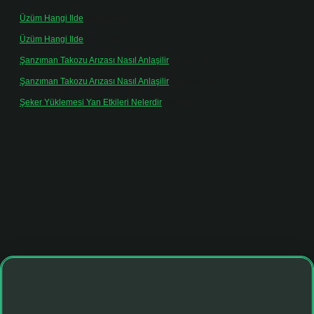
Üzüm Hangi Ilde
için
admin
Üzüm Hangi Ilde
için
Rabia
Şanzıman Takozu Arızası Nasıl Anlaşilir
için
admin
Şanzıman Takozu Arızası Nasıl Anlaşilir
için
Rüveyda
Şeker Yüklemesi Yan Etkileri Nelerdir
için
admin
ltonbet giriş adresi
tulipbett.net