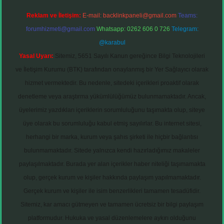
Reklam ve İletişim:
E-mail:
backlinkpaneli@gmail.com
Teams:
forumhizmeti@gmail.com
Whatsapp: 0262 606 0 726
Telegram:
@karabul
Yasal Uyarı:
Sitemiz, 5651 Sayılı Kanun gereğince Bilgi Teknolojileri
ve İletişim Kurumu (BTK) tarafından onaylanmış bir Yer Sağlayıcı olarak
hizmet vermektedir. Bu nedenle, sitedeki içerikleri proaktif olarak
denetleme veya araştırma yükümlülüğümüz bulunmamaktadır. Ancak,
üyelerimiz yazdıkları içeriklerin sorumluluğunu taşımakta olup, siteye
üye olarak bu sorumluluğu kabul etmiş sayılırlar. Bu internet sitesi,
herhangi bir marka, kurum veya şahıs şirketi ile hiçbir bağlantısı
bulunmamaktadır. Sitede yalnızca kendi hazırladığımız makaleler
paylaşılmaktadır. Burada yer alan içerikler haber niteliği taşımamakta
olup, gerçek kurum ve kişiler hakkında paylaşım yapılmamaktadır.
Gerçek kurum ve kişiler ile isim benzerlikleri tamamen tesadüfidir.
Sitemiz, kar amacı gütmeyen ve tamamen ücretsiz bir bilgi paylaşım
platformudur. Hukuka ve yasal düzenlemelere aykırı olduğunu