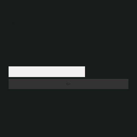
sorumluluğu kabul etmiş sayılırlar.
Hukuka ve yasal düzenlemelere aykırı olduğunu düşündüğünüz
içerikleri,
backlinkpanelicomtr@gmail.com
adresine bildirmeniz halinde,
ilgili içerikler yasal süre içerisinde sitemizden kaldırılacaktır.
Arama
Son yorumlar