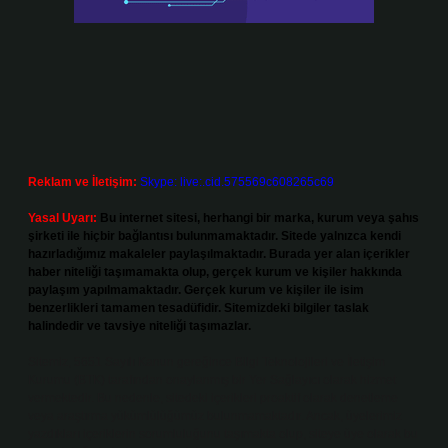
Reklam ve İletişim:
Skype: live:.cid.575569c608265c69
Yasal Uyarı:
Bu internet sitesi, herhangi bir marka, kurum veya şahıs
şirketi ile hiçbir bağlantısı bulunmamaktadır. Sitede yalnızca kendi
hazırladığımız makaleler paylaşılmaktadır. Burada yer alan içerikler
haber niteliği taşımamakta olup, gerçek kurum ve kişiler hakkında
paylaşım yapılmamaktadır. Gerçek kurum ve kişiler ile isim
benzerlikleri tamamen tesadüfidir. Sitemizdeki bilgiler taslak
halindedir ve tavsiye niteliği taşımazlar.
Sitemiz, 5651 Sayılı Kanun gereğince Bilgi Teknolojileri ve İletişim
Kurumu (BTK) tarafından onaylanmış bir Yer Sağlayıcı olarak hizmet
vermektedir. Bu nedenle, sitedeki içerikleri proaktif olarak denetleme
veya araştırma yükümlülüğümüz bulunmamaktadır. Ancak, üyelerimiz
yazdıkları içeriklerin sorumluluğunu taşımakta olup, siteye üye olarak bu