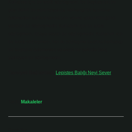
Kullanım için bir kredi sözleşmesi, bir başkasının bir
şeyi belirli bir süre boyunca herhangi bir tazminat
ödemeden kullanmasına izin verme yükümlülüğünü
yaratan bir sözleşmedir. Kullanım için bir kredi
sözleşmesi, rızaya dayalı bir sözleşmedir. Kullanım için
bir kredi sözleşmesi, her iki sözleşme tarafına herhangi
bir tazminat ödemeden ve eksik bir şekilde borç
yükleyen bir sözleşmedir.
Tavsiyeli Bağlantılar:
Lepistes Balığı Neyi Sever
Tarih:
Makaleler
Önceki Yazı