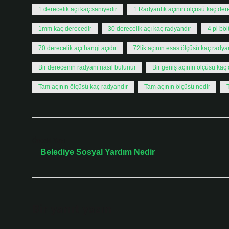
1 derecelik açı kaç saniyedir
1 Radyanlık açının ölçüsü kaç der
1mm kaç derecedir
30 derecelik açı kaç radyandır
4 pi bö
70 derecelik açı hangi açıdır
72lik açının esas ölçüsü kaç radya
Bir derecenin radyanı nasıl bulunur
Bir geniş açının ölçüsü kaç
Tam açının ölçüsü kaç radyandır
Tam açının ölçüsü nedir
Önceki Yazı
Belediye Sosyal Yardım Nedir
Bir yanıt yazın