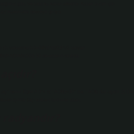
ğımız gibi. Ve tabii ki, kalan affedilir. Kalan bizim için
raz matematik devreye giriyor.
0, yaklaşık).0,0=SIN(PI()/2)Pi/2 radyan
SIN(RADIAN(30)) 30 derecenin sinüsü.
 açıdır?
r açı” denir. Eğer A 0°< s( ˆ AOB)<90° ise, ˆ AOB dar açıdır. 2) Dik
ran ışınlar (açı kolları) birbirine diktir.
 radyandır?