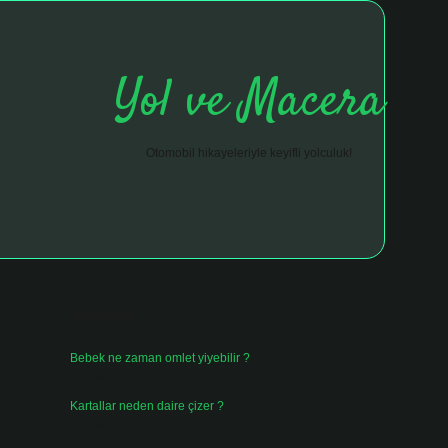
Yol ve Macera
Otomobil hikayeleriyle keyifli yolculuk!
Sidebar
hiltonbet giriş adresi
tulipbett.net
Son Yazılar
Bebek ne zaman omlet yiyebilir ?
Ağustos 6, 2026
Kartallar neden daire çizer ?
Ağustos 5, 2026