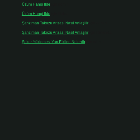
Üzüm Hangi Ilde
için
admin
Üzüm Hangi Ilde
için
Rabia
Şanzıman Takozu Arızası Nasıl Anlaşilir
için
admin
Şanzıman Takozu Arızası Nasıl Anlaşilir
için
Rüveyda
Şeker Yüklemesi Yan Etkileri Nelerdir
için
admin