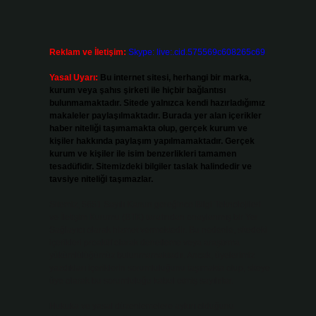
Reklam ve İletişim:
Skype: live:.cid.575569c608265c69
Yasal Uyarı:
Bu internet sitesi, herhangi bir marka,
kurum veya şahıs şirketi ile hiçbir bağlantısı
bulunmamaktadır. Sitede yalnızca kendi hazırladığımız
makaleler paylaşılmaktadır. Burada yer alan içerikler
haber niteliği taşımamakta olup, gerçek kurum ve
kişiler hakkında paylaşım yapılmamaktadır. Gerçek
kurum ve kişiler ile isim benzerlikleri tamamen
tesadüfidir. Sitemizdeki bilgiler taslak halindedir ve
tavsiye niteliği taşımazlar.
Sitemiz, 5651 Sayılı Kanun gereğince Bilgi Teknolojileri
ve İletişim Kurumu (BTK) tarafından onaylanmış bir Yer
Sağlayıcı olarak hizmet vermektedir. Bu nedenle, sitedeki
içerikleri proaktif olarak denetleme veya araştırma
yükümlülüğümüz bulunmamaktadır. Ancak, üyelerimiz
yazdıkları içeriklerin sorumluluğunu taşımakta olup, siteye
üye olarak bu sorumluluğu kabul etmiş sayılırlar.
Hukuka ve yasal düzenlemelere aykırı olduğunu