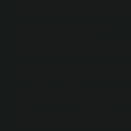
bulduğunuzda sayıyı 2π’ye bölersiniz, tıpkı az önce yaptı
önemliydi, bize ana ölçüyü verdi. Bu yüzden burada bi
Sin 30 kaç radyan?
Örnek FormülAçıklamaSonuç=SIN(PI())Pi radyan sinüs (
sinüs.1,0=SIN(30*PI()/180) 30 derecenin sinüsü.0,5=
70 derecelik açı hangi
1) Dar açı: Ölçüleri 0° ile 90° arasında olan açılara “da
açı: Ölçüsü 90° olan açıya "dik açı" denir. Dik açıyı oluştu
Tam açının ölçüsü kaç