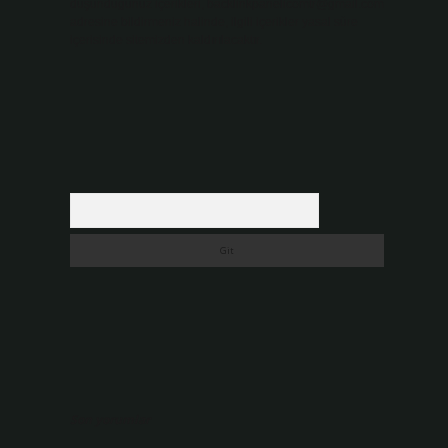
düşündüğünüz içerikleri,
backlinkpanelicomtr@gmail.com
adresine bildirmeniz halinde, ilgili içerikler yasal süre
içerisinde sitemizden kaldırılacaktır.
Arama
Son yorumlar