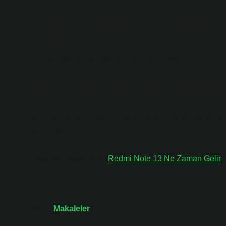
1 derecelik açı kaç sa
1′ = 60″ (60 derece saniye) 1o = 60′ = 3600″
50 derecelik açı hangi
Aynı zamanda 50 derece veya 60 derece de dar açılard
derecedir.
Tavsiyeli Bağlantılar:
Redmi Note 13 Ne Zaman Gelir
Tarih:
Makaleler