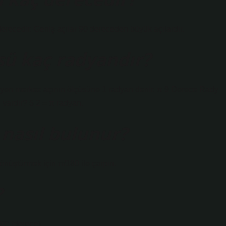
derecedir. Geniş açılar 90 dereceden büyük açılardır.
üsü kaç radyandır?
eleyen merkez açının ölçüsüne 1 radyan denir. π θ Derece Rady
nı vardır? 5 2 = π radyan.
 nasıl bulunur?
üştürmek için π/180 ile çarpın.
?
 90° (derece)