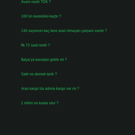
Avam nedir TDK ?
Ağustos 4, 2026
100’ün karekökü kaçtır ?
Ağustos 3, 2026
140 sayısının kaç tane asal olmayan çarpanı vardır ?
Ağustos 3, 2026
İlk 72 saat nedir ?
Temmuz 31, 2026
İtalya’ya karadan gidilir mi ?
Temmuz 30, 2026
Satir ne demek tarih ?
Temmuz 25, 2026
Aras kargo’da adıma kargo var mı ?
Temmuz 25, 2026
1 milim ne kadar olur ?
Temmuz 24, 2026