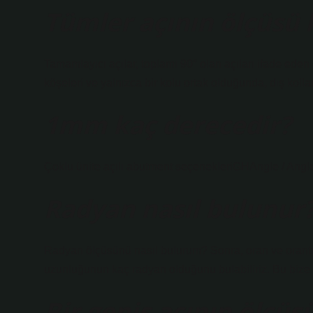
Tümler açının ölçüsü 
Tamamlayıcı açılar, toplamı 90° olan açıları ifade eden 
köşeleri ve yalnızca bir kolu ortak olduğunda, dış kolları
1mm kaç derecedir?
Çoklu ünite açılı abutment seçenekleriGHAngle /
Radyan nasıl bulunur
Radyan ölçüsünü nasıl bulurum? Sonra, oran ve orantıyı
uzunluğunun kaç radyan olduğunu bulabiliriz. Bu bize 
Bir geniş açının ölçüs