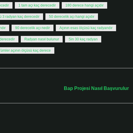
ecedir
1 tam açı kaç derecedir
180 derece hangi açıdır
lü 3 radyan kaç derecedir
50 derecelik açı hangi açıdır
ndır
90 derecelik açı nedir
Açının esas ölçüsü kaç radyandır
 derecedir
Radyan nasıl bulunur
Sin 30 kaç radyan
Tümler açının ölçüsü kaç derece
Sonraki Yaz
Bap Projesi Nasıl Başvurulur