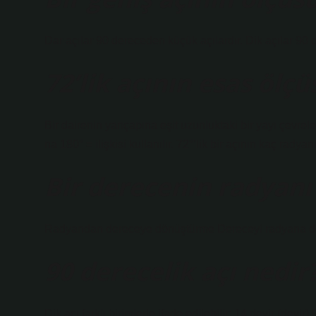
Dar açılar 90 dereceden küçük açılardır. Dik açılar 90 
72’lik açının esas ölç
Bir dairenin yarıçapına eşit uzunluktaki bir yayı çevr
na 180° = ilişkisi kullanılır. 72°’lik bir açının kaç radya
Bir derecenin radyanı
Radyandan dereceye dönüştürme Dereceyi radyana dön
90 derecelik açı nedir
Dik açı farklı birimlerle ifade edilebilir: 14 devir (devir)