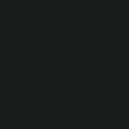
 kaç radyandır?
6 radyan veya 5 bölü 6 pi radyandır.
ir?
çüsü kaç derecedir?
ç radyandır?
orsanız, 360 derecelik bir açının radyan cinsinden ana ölçüsünü