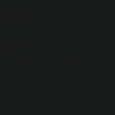
niyedir?
 açıdır?
ır. Örnek: İki doğrunun (ABC) kesişmesiyle oluşan açı 45