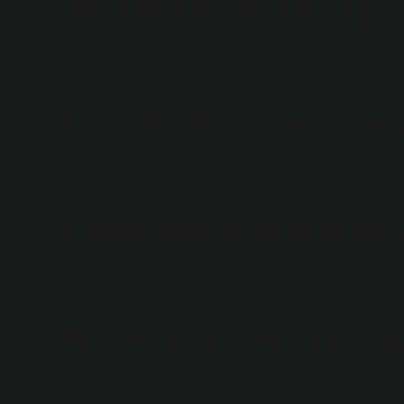
30 derecelik açı
Basitleştirelim: İkisi de 30’a bölünür. Sonuç 5 pi bölü 
Tam açının ölçüsü ned
Ölçüsü 360° olan açıdır.
1 Radyanlık açının öl
Radyan ölçüsü pi 180 dereceye karşılık gelir.
Açının esas ölçüsü ka
Bir açının derece cinsinden ana ölçüsünü bulmak istiy