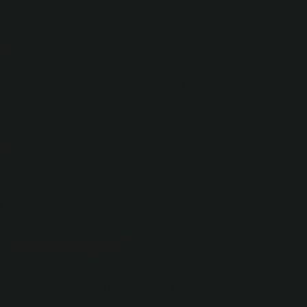
yaklaşık olarak 57,3 dereceye eşittir.
ir?
kabul edilir. Bir çizginin etrafına bir daire çizersek, açı 360
ark bu şekilde ifade edilebilir.
r?
ir. Bu açılar aynı zamanda düz açılardır. Başka bir deyişle, bir
 üzerindeki her noktadaki açı 180 derecedir.
 derecedir?
pi bölü 3 radyandır. Bu 240 derecedir.