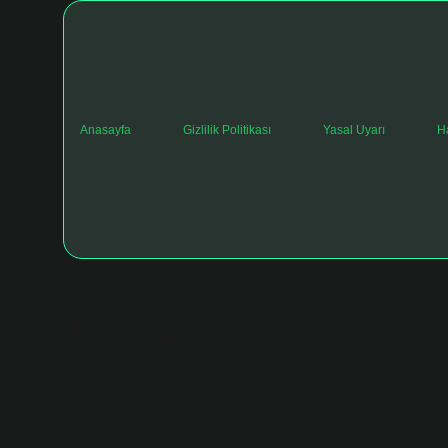
Anasayfa
Gizlilik Politikası
Yasal Uyarı
H
Tam Açının Ölçüsü K
Tarih: Nisan 12, 2025