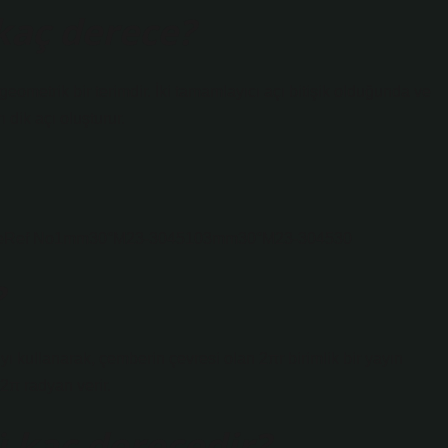
kaç derece?
geometrik bir terimdir. İki tamamlayıcı açı bitişik olduğunda ve
 dik açı oluşturur.
 AngleRef No1mm30°M23-3045103mm30°M23-304530
?
 kullanarak, çemberin çevresi olan 2πr birimlik bir yayın
2π radyan verir.
ü kaç derecedir?