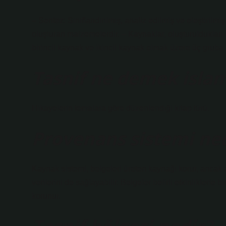
– Sentez: Sınıflandırılmış, analiz edilmiş ve eleştirilmiş 
oluşturan malzemelerdir. – Kaynaklar, oluşturuldukları 
birincil kaynak ve ikincil kaynak olmak üzere üç gruba a
Tasnif ne demek islam
Hikayelerin temalara göre düzenlendiği kitap türü.
Provenans sistemi ned
Kaynak sistemi, belgeleri üreten kaynağı korur, ancak
verilerini de sağlayabilir. Belgeler belirli etkinliklerle b
korunur.