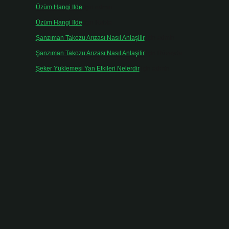
Üzüm Hangi Ilde
için
admin
Üzüm Hangi Ilde
için
Rabia
Şanzıman Takozu Arızası Nasıl Anlaşilir
için
admin
Şanzıman Takozu Arızası Nasıl Anlaşilir
için
Rüveyda
Şeker Yüklemesi Yan Etkileri Nelerdir
için
admin