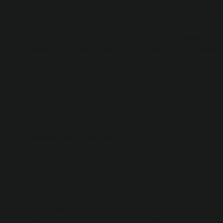
Tasnifin amacı 
Sınıflandırma, arşiv ve arşiv malzemesinin bulunmasını
dosyalama planına göre, referans numaralarına göre veya
olarak düzenlenmesi işlemidir.
Tarihte tasnif kaç şeki
TARİHİN SINIFLANDIRILMASI 1) – Zamana göre sınıflandı
Mekâna göre sınıflandırma: (Örnek: Türk tarihi, Roma tari
(Örnek: Tıp tarihi, Sanat tarihi, Ormancılık tarihi vb.)
Tasnif ne iş yapar?
Bu tür faaliyetler için tipik yerler arasında arşivler, kü