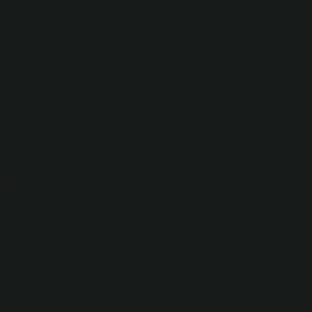
rine ve konularına göre iki şekilde tasnif edilmiştir.
arına göre tasnif edilen eserlere ise “ale’l-ebvâb” adı verilir.
m yöntem 5T yöntemidir. 5T şu aşamalardan oluşur: TARAMA
zümleme), ELEŞTİRİ (eleştiri) ve KOMPOZİSYON (çözüm).
rih?
n, Fransızca: classification, Almanca: Klassifikation), varlıkları
 sistematik bir biçimde hazırlanmış, düzenlenmiş ve nitelikli