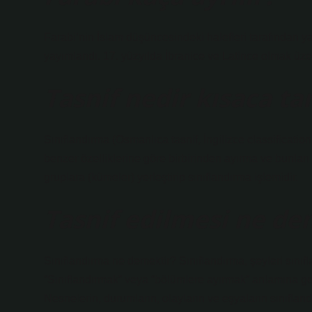
Farabi’nin İslam düşüncesindeki halefleri tarafından y
yayımlandı. 17. yüzyılda İbranice ve Latince olmak üzere
Tasnif nedir kısaca ta
Sınıflandırma (Osmanlıca tasnif, İngilizce classification
benzer özelliklerine göre birbirinden ayırma ve bunları
gruplara (kümeler) yerleştirip sınıflandırma işlemidir.
Tasnif edilmesi ne de
Sınıflandırma ne demektir? Sınıflandırma, şeyleri sını
“Sınıflandırmak” veya “bölümlere ayırmak” anlamına gel
Nesnelerin, durumların, olayların ve eşyaların sınıflandır