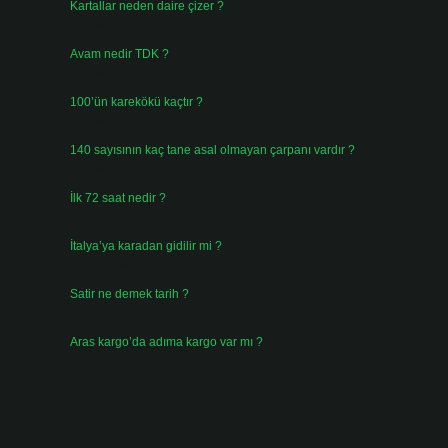
Kartallar neden daire çizer ?
Ağustos 5, 2026
Avam nedir TDK ?
Ağustos 4, 2026
i
100’ün karekökü kaçtır ?
Ağustos 3, 2026
140 sayısının kaç tane asal olmayan çarpanı vardır ?
Ağustos 3, 2026
İlk 72 saat nedir ?
Temmuz 31, 2026
İtalya’ya karadan gidilir mi ?
Temmuz 30, 2026
Satir ne demek tarih ?
Temmuz 25, 2026
Aras kargo’da adıma kargo var mı ?
Temmuz 25, 2026