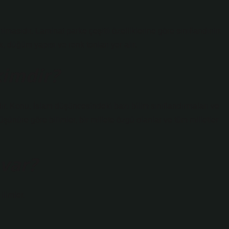
lmasıdır. Laminat parke çeşitli özelliklerine göre sınıflandırılır.
k, düğüm yapısı ve renk tonları yer alır.
kimdir?
r. Konu, İslam düşüncesindeki bazı bilim sınıflandırmaları ve
üşünüre göre bilimler, bir millete özgü olanlar ve tüm milletler
 var?
ilimler.