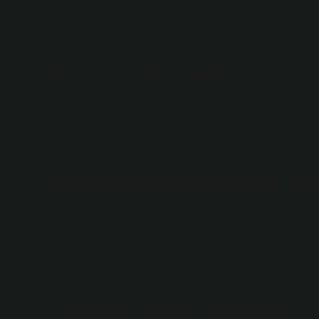
SINIFLANDIRMA TÜRLERİ Toplanan yazılı belgeler, râvîle
Râvîlerine göre tasnif edilen eserlere “ale’r-ricâl”; konul
5 T kuralı nedir?
Özellikle toplumsal konuları araştırırken uyguladığı
(araştırma), SINIFLAMA (sınıflandırma), ANALİZ (çö
Tasnif nedir kısaca ta
Sınıflandırma (Osmanlıca: tasnif, İngilizce: classificatio
benzer özelliklerine göre birbirinden ayırma ve bunları
gruplara (kümelere) atama ve kapatma işlemidir.
Terkip nedir tarihte?