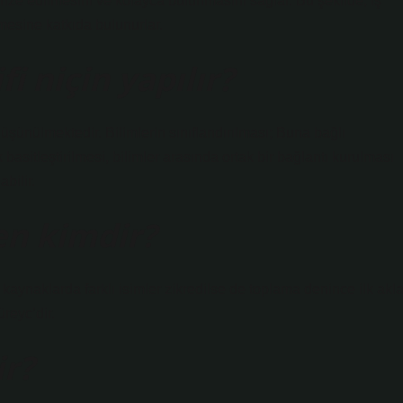
rize edilmesini ve kolayca bulunmasını sağlar. Bu şekilde, iş
lmesine katkıda bulunurlar.
fi niçin yapılır?
düşünülmektedir. Bilimlerin sınıflandırılması; Buna bağlı
basitleştirilmesi, bilimler arasında ortak bir bağlantı kurulması
bilir.
den kimdir?
 kaynaklarda farklı isimler zikredilse de toplama denince ilk akl
reyc’dir.
ir?