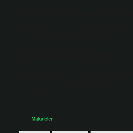
Hadislerin tasnif edi
Tasnif dönemi, hem yazılı olarak derlenen hem de sözlü 
belli esaslara göre düzenlendiği dönemdir.
Tasnif etme nedir?
Sınıflandırma, herhangi bir nesneyi, durumu veya olay
için kullanılır. Sınıflandırma, karışıklığı önlemek için ku
diziye yerleştirilir.
Tarih:
Makaleler