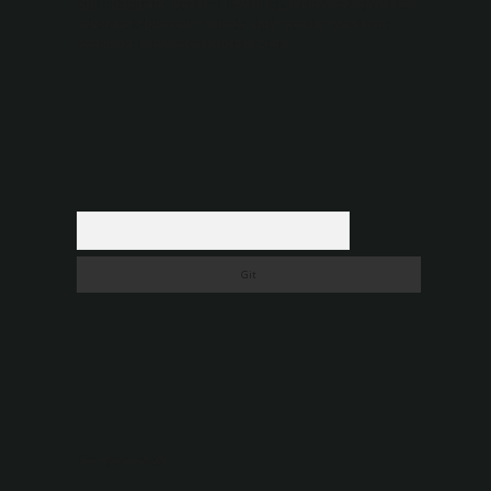
düşündüğünüz içerikleri,
backlinkpanelicomtr@gmail.com
adresine bildirmeniz halinde, ilgili içerikler yasal süre
içerisinde sitemizden kaldırılacaktır.
Arama
Son yorumlar