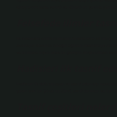
öğeleri, belgelerin veya ürünlerin doğru şekilde katego
süreçlerinin daha verimli ve düzenli bir şekilde yürütü
Felsefede ilimler tasni
İlk sistematik sınıflandırmanın Aristoteles’e ait olduğu 
avantajlar arasında örneğin eğitimin metodolojik olarak 
ve bilimlere ilişkin ortak bir görüşün oluşturulması sayıla
Hadisleri ilk tasnif e
Hadisleri ilk defa toplayan ve tasnif eden kişi hakkında
gelen isim İbn Şihab ez-Zührî, tasnif denince ise İbn Cü
Tasnif çeşitleri nelerd