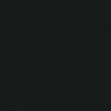
nedir?
 ve kullanılmasını kolaylaştırmak amacıyla, belgelerin,
 referans numaralarıyla birlikte kronolojik, alfabetik ve coğraf
lde yapılır?
rma: (Örnek: Ortaçağ tarihi, 15. yüzyıl tarihi vb.) 2) –
hi, Avrupa tarihi vb.) 3 )- Disiplinlere göre sınıflandırma:
tüphaneler, depolar veya lojistik şirketleri bulunur. Sıralama