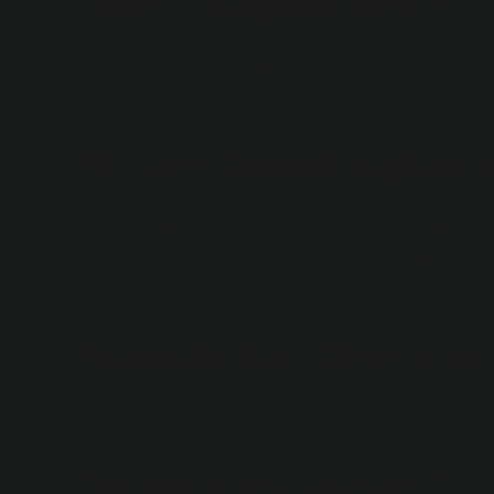
Tasnif bölgesi nedir?
Sınıflandırma, laminat parkenin özelliklerinin sınıflandırı
Bu özellikler arasında kalite, kullanım alanı, dayanıklılı
İlk ilim tasnifi yapan 
Bu makale İbn Hazm’ın bilim sınıflandırması hakkındadı
İbn Hazm’ın bilim anlayışı üzerinden tartışılmaktadır. D
için geçerli olanlar olmak üzere ikiye ayrılır.
İslamda kaç tane ilim
1- Nakil ilimler. (Tefsir, Kelam, Hadis, Fıkıh gibi.) 2. Aklî 
Farabi kaça ayrılır?