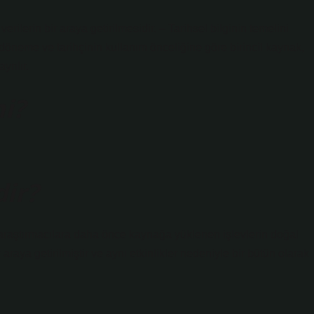
verilerin bir araya getirilmesidir. – Tarihsel bilginin temelini
döneme ve tarihçinin kullanım önceliğine göre birincil kaynak,
yrılır.
i?
ir?
 araştırmacılara daha önce kaynağa yüklenen işlevlerin doğal
ir araya getirilmiştir ve aynı etkinlikler nedeniyle bir bütün olarak