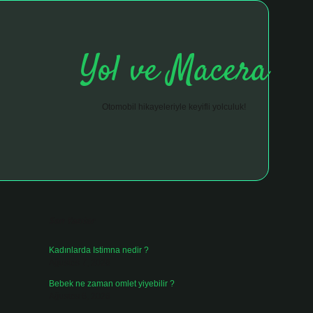
Yol ve Macera
Otomobil hikayeleriyle keyifli yolculuk!
Sidebar
hiltonbet giriş adresi
tulipbett.net
Son Yazılar
Kadınlarda Istimna nedir ?
Ağustos 7, 2026
Bebek ne zaman omlet yiyebilir ?
Ağustos 6, 2026