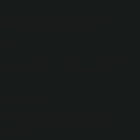
aygın olarak benimsenen bilimler sınıflandırması 12. yüzyılda
 üç ayrı çeviriyle Batı dünyasına iletildi.
rih?
, Fransızca classification, Almanca Klassifikation), varlıkları
 sistematik bir biçimde hazırlanmış, düzenlenmiş ve nitelikli
mektir?
flara ayırma, sıralama veya düzenleme anlamına gelir.
en “tasnif” kelimesi dilimize Osmanlıcadan gelmiştir.
ılmasıyla ilgilidir.