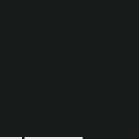
lmesi ne demek?
ve yazılı olarak nakledilen hadislerin, hadis âlimleri tarafından
ı sınıflandırmak, bölmek, sıraya koymak veya kategorize etmek
llanılır. Nesneler, durumlar veya olaylar belirli bir sıraya veya