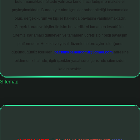
bulunmamaktadır. Sitede yalnızca kendi hazırladığımız makaleler
paylaşılmaktadır. Burada yer alan içerikler haber niteliği taşımamakta
olup, gerçek kurum ve kişiler hakkında paylaşım yapılmamaktadır.
Gerçek kurum ve kişiler ile isim benzerlikleri tamamen tesadüfidir.
Sitemiz, kar amacı gütmeyen ve tamamen ücretsiz bir bilgi paylaşım
platformudur. Hukuka ve yasal düzenlemelere aykırı olduğunu
düşündüğünüz içerikleri,
backlinkpanelicomtr@gmail.com
adresine
bildirmeniz halinde, ilgili içerikler yasal süre içerisinde sitemizden
kaldırılacaktır.
Sitemap
t