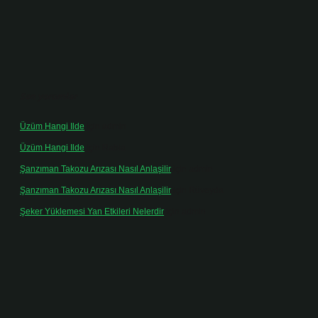
Son yorumlar
Üzüm Hangi Ilde
için
admin
Üzüm Hangi Ilde
için
Rabia
Şanzıman Takozu Arızası Nasıl Anlaşilir
için
admin
Şanzıman Takozu Arızası Nasıl Anlaşilir
için
Rüveyda
Şeker Yüklemesi Yan Etkileri Nelerdir
için
admin