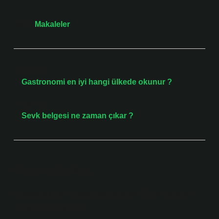
Tarih:
Makaleler
Önceki Yazı
Gastronomi en iyi hangi ülkede okunur ?
Sonraki Yazı
Sevk belgesi ne zaman çıkar ?
Bir yanıt yazın
E-posta adresiniz yayınlanmayacak.
Gerekli alanlar
*
ile işaretlenmişlerdir