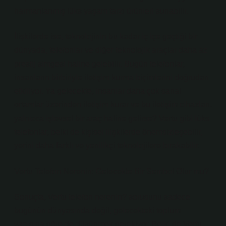
harmanlanmış lüks yaşam tarzı ürünleri sunabilir.
İlişkilerde ise, teknolojinin bu kadar iç içe geçtiği bir
dünyada, telefonlar ve diğer teknolojik araçlar daha az
prestij simgesi haline gelebilir. Bugün telefonlar,
insanların birbiriyle iletişim kurma biçimlerini doğrudan
etkiliyor. Ya gelecekte, insanlar daha çok sanal
ortamlar üzerinden iletişim kurar ve bu iletişim cihazları,
yalnızca işlevsel bir araç haline gelirse? Vertu gibi lüks
telefonlar, belki de kişisel ilişkilerde önemsizleşebilir,
yerini daha farklı ve yenilikçi teknolojilere bırakabilir.
Vertu Telefon Nerenin: Gelecekte Bir Sembol Olur mu?
Sonuçta, Vertu telefon nerenin? sorusunu sadece
bugünün dünyasında değil, gelecekteki toplum
yapısına göre de düşünmek gerekiyor. Belki de Vertu,