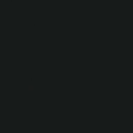
1998 yılında Nokia’nın bir yan kuruluşu olarak
kurulmuş, ancak sonrasında bağımsız bir marka haline
gelmiştir. Vertu telefonlar, el yapımı lüks malzemelerden
(altın, titanyum, deri) üretilmiş ve yüksek kalite ses,
görüntü ve performans gibi özelliklere sahipti. Ancak
zaman içinde, bu telefonlar sadece zenginlerin ve
prestij arayanların tercih ettiği bir araç haline gelmişti.
Bugün, bu telefonlar hala lüks segmentte varlık
gösteriyor olsa da, teknoloji dünyasında çok büyük bir
yeri olduğu söylenemez. Ama ya gelecekte? 5-10 yıl
sonra, Vertu telefonlar hala lüks bir sembol olmaya
devam edecek mi, yoksa teknolojinin evrimi onları
geride mi bırakacak?
5-10 Yıl Sonra Vertu Telefonların Geleceği