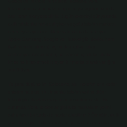
Gelecekte, teknolojinin geldiği noktada, Vertu
telefonların hala popüler olup olmayacağı konusunda
bazı tahminler yapabiliriz. Bugün teknoloji dünyasında
akıllı telefonlar hızla gelişiyor ve çoğu telefon markası,
neredeyse aynı özelliklere sahip cihazlar üretiyor.
Apple, Samsung, Google ve Huawei gibi devler, hem
fiyat hem de teknoloji açısından kullanıcıları
cezbediyor. Ancak Vertu, her zaman için lüks tüketici
kitlesine hitap etmek isteyen bir marka olarak varlığını
sürdürüyor.
Ya şunu düşünelim: Gelecekte, akıllı telefonlar o kadar
entegre hale gelir ki, insanlar telefon yerine diğer
teknolojik cihazlarla yaşamlarını sürdürecekler. Bu
durumda, Vertu telefonlar gibi lüks markaların yerini,
daha farklı bir türdeki cihazlar alabilir mi? Örneğin, akıllı
gözlükler, giyilebilir teknolojiler ya da hatta vücuda