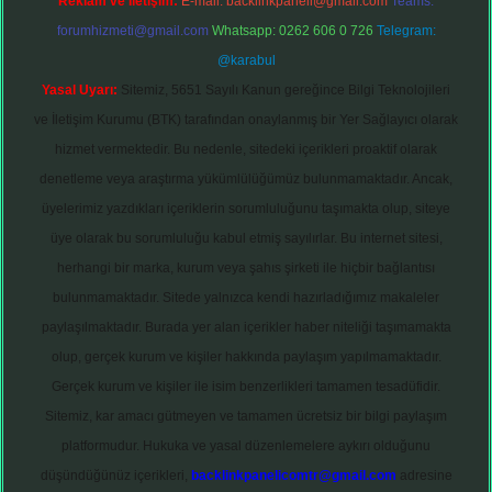
Reklam ve İletişim:
E-mail:
backlinkpaneli@gmail.com
Teams:
forumhizmeti@gmail.com
Whatsapp: 0262 606 0 726
Telegram:
@karabul
Yasal Uyarı:
Sitemiz, 5651 Sayılı Kanun gereğince Bilgi Teknolojileri
ve İletişim Kurumu (BTK) tarafından onaylanmış bir Yer Sağlayıcı olarak
hizmet vermektedir. Bu nedenle, sitedeki içerikleri proaktif olarak
denetleme veya araştırma yükümlülüğümüz bulunmamaktadır. Ancak,
üyelerimiz yazdıkları içeriklerin sorumluluğunu taşımakta olup, siteye
üye olarak bu sorumluluğu kabul etmiş sayılırlar. Bu internet sitesi,
herhangi bir marka, kurum veya şahıs şirketi ile hiçbir bağlantısı
bulunmamaktadır. Sitede yalnızca kendi hazırladığımız makaleler
paylaşılmaktadır. Burada yer alan içerikler haber niteliği taşımamakta
olup, gerçek kurum ve kişiler hakkında paylaşım yapılmamaktadır.
Gerçek kurum ve kişiler ile isim benzerlikleri tamamen tesadüfidir.
Sitemiz, kar amacı gütmeyen ve tamamen ücretsiz bir bilgi paylaşım
platformudur. Hukuka ve yasal düzenlemelere aykırı olduğunu
düşündüğünüz içerikleri,
backlinkpanelicomtr@gmail.com
adresine