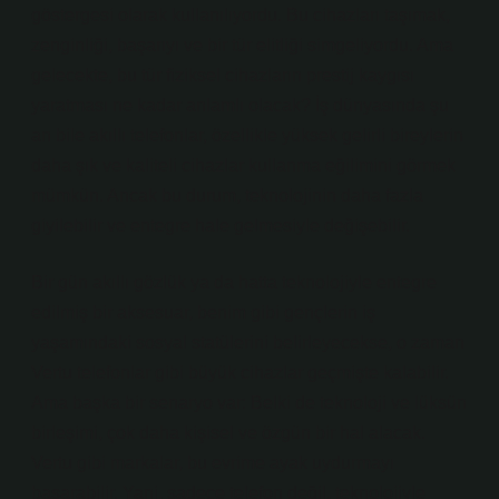
göstergesi olarak kullanılıyordu. Bu cihazları taşımak,
zenginliği, başarıyı ve bir tür elitliği simgeliyordu. Ama
gelecekte, bu tür fiziksel cihazların prestij kaygısı
yaratması ne kadar anlamlı olacak? İş dünyasında şu
an bile akıllı telefonlar, özellikle yüksek gelirli bireylerin
daha şık ve kaliteli cihazlar kullanma eğilimini görmek
mümkün. Ancak bu durum, teknolojinin daha fazla
giyilebilir ve entegre hale gelmesiyle değişebilir.
Bir gün akıllı gözlük ya da hatta teknolojiyle entegre
edilmiş bir aksesuar, benim gibi gençlerin iş
yaşamındaki sosyal statülerini belirleyecekse, o zaman
Vertu telefonlar gibi büyük cihazlar geçmişte kalabilir.
Ama başka bir senaryo var: Belki de teknoloji ve lüksün
birleşimi, çok daha kişisel ve özgün bir hal alacak.
Vertu gibi markalar, bu evrime ayak uydurmayı
başarabilir. Yani, sadece telefon değil, teknolojiyle