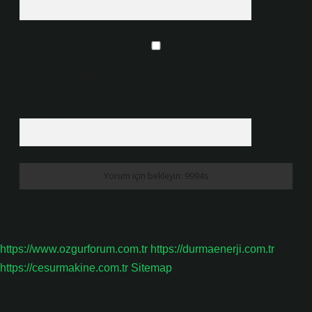
Daha sonraki yorumlarımda kullanılması için adım, e-posta adresim ve
site adresim bu tarayıcıya kaydedilsin.
5 + 3 kaçtır?
*
https://www.ozgurforum.com.tr
https://durmaenerji.com.tr
https://cesurmakine.com.tr
Sitemap