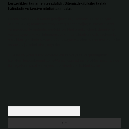
benzerlikleri tamamen tesadüfidir. Sitemizdeki bilgiler taslak
halindedir ve tavsiye niteliği taşımazlar.
Sitemiz, 5651 Sayılı Kanun gereğince Bilgi Teknolojileri ve İletişim
Kurumu (BTK) tarafından onaylanmış bir Yer Sağlayıcı olarak hizmet
vermektedir. Bu nedenle, sitedeki içerikleri proaktif olarak denetleme
veya araştırma yükümlülüğümüz bulunmamaktadır. Ancak, üyelerimiz
yazdıkları içeriklerin sorumluluğunu taşımakta olup, siteye üye olarak bu
sorumluluğu kabul etmiş sayılırlar.
Hukuka ve yasal düzenlemelere aykırı olduğunu düşündüğünüz
içerikleri,
backlinkpanelicomtr@gmail.com
adresine bildirmeniz halinde,
ilgili içerikler yasal süre içerisinde sitemizden kaldırılacaktır.
Arama