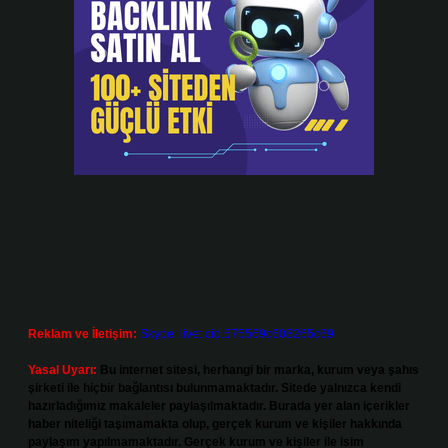
Reklam ve İletişim:
Skype: live:.cid.575569c608265c69
Yasal Uyarı:
Bu internet sitesi, herhangi bir marka, kurum veya şahıs
şirketi ile hiçbir bağlantısı bulunmamaktadır. Sitede yalnızca kendi
hazırladığımız makaleler paylaşılmaktadır. Burada yer alan içerikler
haber niteliği taşımamakta olup, gerçek kurum ve kişiler hakkında
paylaşım yapılmamaktadır. Gerçek kurum ve kişiler ile isim