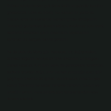
fiziksel telefonlardan çok daha farklı bir şekilde kendini
gösterecek. Lüks ve prestij her zaman bir yerlerde
olacak, ama bu kavramlar zaman içinde dönüşebilir.
Teknoloji gelişmeye devam ettikçe, telefonlar birer statü
sembolü olmaktan çıkıp, insanların hayatlarının
ayrılmaz bir parçası haline gelebilir.
Ya da belki de Vertu gibi markalar, hiç değişmeden,
tarihsel değerini koruyarak lüks tüketimin bir simgesi
olarak kalacak. Kim bilir, belki de gelecekteki telefonlar,
sadece işlevsel değil, birer zaman yolculuğu aracı gibi
geçmişin lüksünü de içinde barındıracak. Ama bir şey
kesin: Teknoloji ne kadar ilerlerse ilerlesin, lüksün ve
prestijin evrimi, hala bizlere yeni sorular sordurmaya
devam edecek.