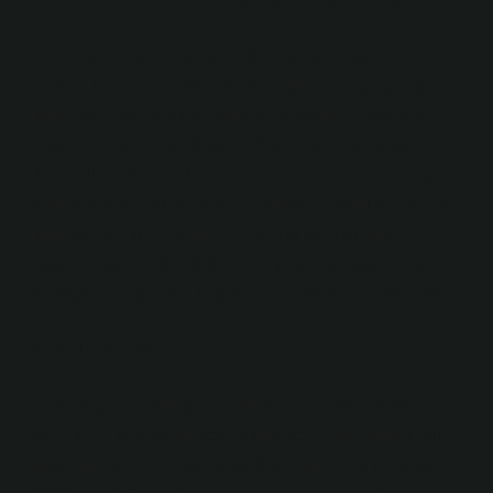
Teknoloji hızla ilerliyor ve telefonlar, artık sadece
iletişim araçları olmanın ötesine geçti. Her geçen gün
daha akıllı, daha şık ve daha fonksiyonel cihazlarla
hayatımıza girmeye devam ediyor. Bu cihazlardan biri
de Vertu telefonlar. Bir zamanlar lüks ve prestij simgesi
olarak tanınan bu telefonlar, aslında bir soruyu akıllara
getiriyor: Vertu telefon nerenin? Bu soruyu sadece
bugünün gözünden değil, 5-10 yıl sonra nasıl bir rol
oynayabileceğini de düşünerek cevaplamak istiyorum.
Vertu Telefon Nerenin?
Vertu, İngiltere menşeli bir telefon markası olarak,
özellikle lüks segmentteki tüketicilere hitap etmek için
tasarlanmış bir marka olarak öne çıkmıştır. İlk olarak