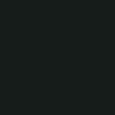
entegre cihazlar… Eğer teknoloji, telefonları gereksiz
kılacak kadar ilerlerse, Vertu telefonlar gibi cihazlar
sadece nostaljik birer aksesuar olabilir.
Ama ya şöyle olursa? Belki de Vertu, akıllı telefon
dünyasının dışında kalmaya devam eder. Lüks tüketim
ve kişisel prestij, gelecekte de telefonlardan çok daha
farklı cihazlarla gösterilebilir. Düşünsene, gelecekteki
insanlar, akıllı telefonları değil, belki sadece modüler
yapıları olan cihazları kullanıyor olacak. Bu da demek
oluyor ki, Vertu gibi markalar, yalnızca telefon
üretmekle kalmayıp, belki de başka teknolojik ürünler
üreterek pazardaki yerini yeniden şekillendirebilir.
İş ve İlişkilerde Vertu’nun Rolü
Vertu telefonlar, zamanında iş dünyasında prestij