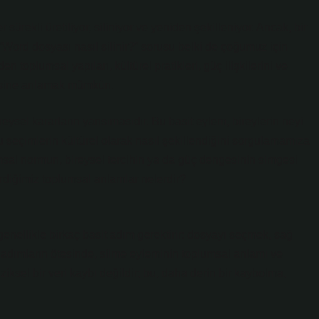
sürekli üretiliyor, siliniyor ve yeniden şekilleniyor. Ancak, bir
. “Word dosyası nasıl silinir?” sorusu belki de çoğumuz için
 toplumsal yapıları, kültürel pratikleri, güç ilişkilerini ve
emesine anlamak mümkün.
eysel kararların yansımasıdır. Bu basit eylem, bireylerin neyi
bu seçimlerin kültürel olarak nasıl şekillendiğini sorgulamamıza
msal normun, bireysel tercihin ya da güç dengesinin simgesi
dirdiğimiz toplumsal anlamlar nelerdir?
enellikle birkaç basit adım gerektirir: dosyayı seçmek, sağ
k adımların ötesinde, silme eyleminin toplumsal anlamı ve
iziksel bir veri kaybı değildir; bu, daha derin bir kaybolma,