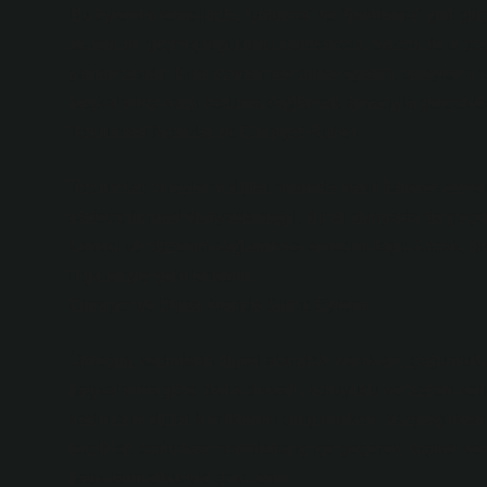
Bu eylemin temelinde, “unutma” ve “hatırlama” gibi gü
bazen bir geçmişin yükünü taşımamak, bazen de o geç
yansımasıdır. Kimi zaman ise silme eylemi, bireylerin 
başkalarına karşı koruma sağlamak amacıyla gerçekleşti
Toplumsal Normlar ve Cinsiyet Rolleri
Toplumlar, bireylerin dijital ortamda nasıl hareket etmele
sadece fiziksel dünyada değil, dijital dünyada da geçer
kontrol ve düzenin sağlanması amacını taşır. Ancak, bu 
ilişkileriyle şekillenebilir.
Cinsiyet ve Dijital Alanda Silme Eylemi
Örneğin, kadınların dijital alandaki varlıkları, çoğunluk
başkalarına göre daha dikkatli, koruyucu ve bazen kend
kadınların dijital kimliklerini oluştururken, karşılaştıkl
tercihler, toplumsal normlarla iç içe geçerek, kişisel v
baskıların etkisiyle şekillenir.