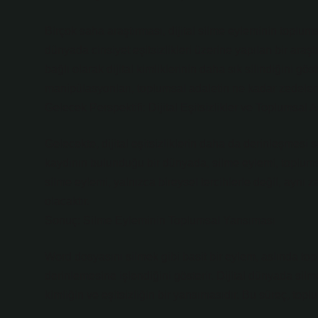
Birçok saha araştırması, dijital silme eyleminin toplums
dünyada cinsiyet eşitsizlikleri üzerine yapılan bir araşt
bağlı olarak dijital kimliklerinin daha sık silindiğini gö
manipülasyonları, toplumsal adaletin ne kadar zedelen
Gelecek Perspektifi: Dijital Eşitsizlikler ve Toplumsal 
Gelecekte, dijital eşitsizliklerin daha da derinleşmesi s
kaydının bulunduğu bir dünyada, silme eylemi, toplumsal
silme eylemi, yalnızca bireysel tercihlerle değil, aynı 
olacaktır.
Sonuç: Silme Eyleminin Toplumsal Yansıması
Word dosyasını silmek gibi basit bir eylem, aslında topl
derinlemesine işlendiğini gösterir. Dijital dünyada sil
kimliğin ve eşitsizliğin bir yansımasıdır. Bu süreç, top