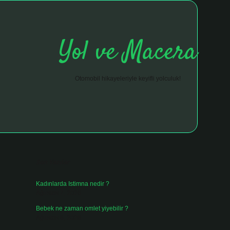
Yol ve Macera
Otomobil hikayeleriyle keyifli yolculuk!
Sidebar
hiltonbet giriş adresi
tulipbett.net
Son Yazılar
Kadınlarda Istimna nedir ?
Ağustos 7, 2026
Bebek ne zaman omlet yiyebilir ?
Ağustos 6, 2026