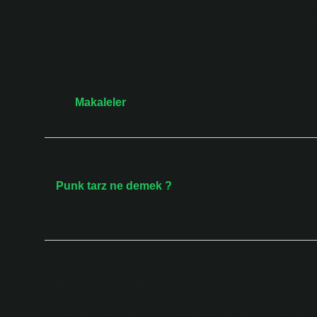
Siz de dijital dünyadaki “silme” eylemlerinin toplumsa
Kendiniz ya da çevrenizdeki insanlar bu süreçleri nas
Tarih:
Makaleler
Önceki Yazı
Punk tarz ne demek ?
Bir yanıt yazın