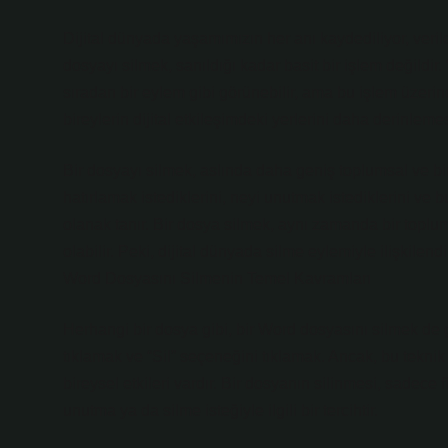
Dijital dünyada yaşamımızın her anı kaydediliyor, veriler 
dosyayı silmek, sanıldığı kadar basit bir işlem değildir
sıradan bir eylem gibi görünebilir, ama bu işlem üzerinden
bireylerin dijital etkileşimdeki yerlerini daha derinl
Bir dosyayı silmek, aslında daha geniş toplumsal ve bir
hatırlamak istediklerini, neyi unutmak istediklerini ve 
olanak tanır. Bir dosya silmek, aynı zamanda bir toplu
olabilir. Peki, dijital dünyada silme eylemiyle ilişkilen
Word Dosyasını Silmenin Temel Kavramları
Herhangi bir dosya gibi, bir Word dosyasını silmek de g
tıklamak ve “Sil” seçeneğini tıklamak. Ancak, bu tekni
bireysel etkileri vardır. Bir dosyanın silinmesi, sadece f
unutma ya da silme isteğiyle ilgili bir tercihtir.