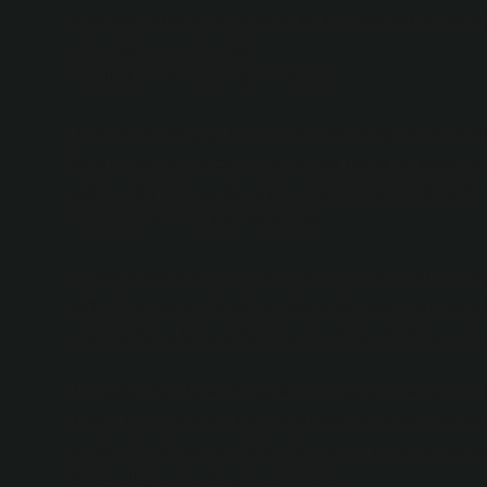
toplumsal eşitsizliklerin daha da derinleşmesine yol aça
toplumsal bir anlam taşır.
Güç İlişkileri ve Dijital Silme Eylemi
Dijital dünyada güç, kimlerin neyi yazacağına, paylaşa
Bu güç ilişkileri, bireylerin dijital alanlarda ne kadar 
sadece devletler ya da büyük şirketlerle sınırlı değildir
Gücün Dijital Alandaki Yansıması
Bir Word dosyasını silme eylemi, birinin kontrolü elinde 
ifade etme haklarına sahip olsalar da, bazen bu haklar
ortamda daha fazla şeffaflık talep edilse de, dijital sil
Bu bağlamda, dijital dünyada silme eylemi, sadece bi
dinamiklerini şekillendiren toplumsal bir sürecin parçasıd
sürdürebildiği, güç ve eşitsizlik ilişkilerinin bir sonucud
Örnek Olaylar ve Saha Araştırmaları