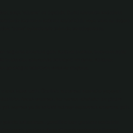
ler, sıkça “silinme” ile ilişkilidir. Dijital alanlarda kadınların
etinlerde kadınların katkıları kaybolabilir veya daha az değerli
taldeki “silme” eylemleriyle daha da derinleştirebilir.
n sağlama anlamına gelir. Kültürel pratikler, bireylerin dijital
de bıraktıkları konusunda belirleyici rol oynar. Kültürler,
arı gerektiğini belirleyen unsurlar oluşturur.
 olarak kabul edilir. Özellikle toplumsal travmalar yaşayan
edebilirler. Ancak unutmak, her zaman rahatlatıcı bir çözüm
nı yok saymak ya da kolektif hafızayı kaybetmek anlamına gelir.
şekilde kullanılması, genellikle bazı grupların seslerinin
rjinalleşmiş grupların dijital dünyada seslerinin silinmesi,