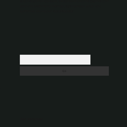
düşündüğünüz içerikleri,
backlinkpanelicomtr@gmail.com
adresine bildirmeniz halinde, ilgili içerikler yasal süre
içerisinde sitemizden kaldırılacaktır.
Arama
.
Son yorumlar