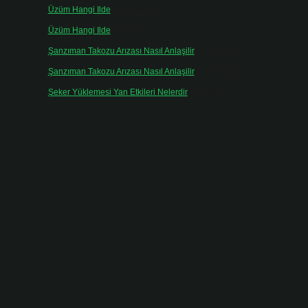
Üzüm Hangi Ilde
için
admin
Üzüm Hangi Ilde
için
Rabia
Şanzıman Takozu Arızası Nasıl Anlaşilir
için
admin
Şanzıman Takozu Arızası Nasıl Anlaşilir
için
Rüveyda
Şeker Yüklemesi Yan Etkileri Nelerdir
için
admin
r