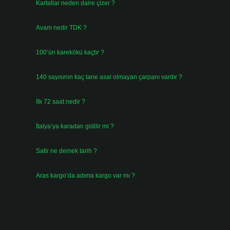
Kartallar neden daire çizer ?
Ağustos 5, 2026
Avam nedir TDK ?
Ağustos 4, 2026
100’ün karekökü kaçtır ?
Ağustos 3, 2026
140 sayısının kaç tane asal olmayan çarpanı vardır ?
Ağustos 3, 2026
İlk 72 saat nedir ?
Temmuz 31, 2026
İtalya’ya karadan gidilir mi ?
Temmuz 30, 2026
Satir ne demek tarih ?
Temmuz 25, 2026
Aras kargo’da adıma kargo var mı ?
Temmuz 25, 2026