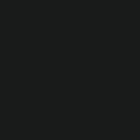
Ayrıca, kadınların dijital dünyada karşılaştıkları eşitsizlik
sesleri çoğu zaman daha az görünür hale gelir, yazılı m
sayılabilir. Bu durum, cinsiyet temelli eşitsizlikleri, diji
Kültürel Pratikler ve Dijital Unutulma
Bir dosyayı silmek, bazen toplumsal bir temizlik ve düze
alanı nasıl kullandıkları ve bu alandaki izlerini ne şekil
genellikle bireylerin hatırlamak istediklerini ve unutmal
Unutmanın Kültürel Boyutları
Birçok kültürde, unutmak bazen toplumsal bir gereklilik
toplumlarda, bireyler geçmişi silmeyi, unutmayı tercih 
olmayabilir. Bazen, geçmişi silmek, o geçmişin varlığı
Toplumsal adalet açısından bakıldığında, unutmanın bu 
silinmesiyle sonuçlanabilir. Örneğin, tarihsel olarak ma