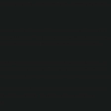
bilir. Bu bağlamda, dijital silme eylemi, sadece bireysel değil,
cağına ve silip silmeyeceğine karar veren unsurların elindedir.
görünür olduklarını ve hangi bilgilerin kaybolduğunu belirler. Güç,
; aynı zamanda bireysel etkileşimlerde de varlığını gösterir.
bulundurmasıyla ilişkilidir. Bireyler, dijital ortamda kendilerini
ını başkalarına karşı savunmak zorunda kalabilirler. Çevrimiçi
me eylemi, toplumsal normların ve güç ilişkilerinin bir yansımasıdır
reysel bir hareket değil, aynı zamanda gücün ve görünürlüğün
ır. Kimlerin dijitalde “silindiği” ve kimlerin varlıklarını
ur.