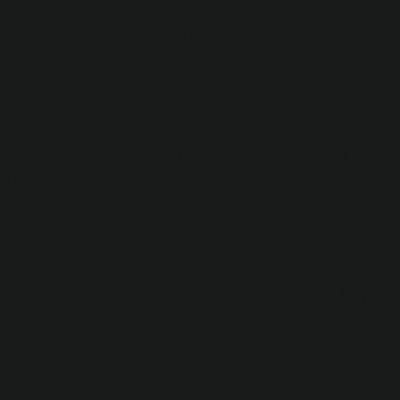
çlü sosyal kavramlar yer alır. Unutmak, toplumsal anlamda,
mişi daha iyi bir biçimde yeniden yazmak arzusunun bir
toplumsal normlara uymak, bireysel sınırlarını çizmek veya
rilir.
ri gerektiğini belirleyen bir dizi kural ve norm üretir. Bu kurallar,
lidir. Bir Word dosyasını silme eylemi, çoğu zaman belirli bir
eylemin şekli ve nedeni, cinsiyet rolleri, kültürel normlar ve güç
la toplumsal normlara göre şekillenir. Kadınların dijital dünyada
ini silme eğiliminde olduğu gözlemlenmiştir. Birçok kültürde,
arı toplumsal baskılar onları daha temkinli olmaya iter. Bireysel
erilerin korunması, yanlış anlaşılmaların önlenmesi ve toplumsal