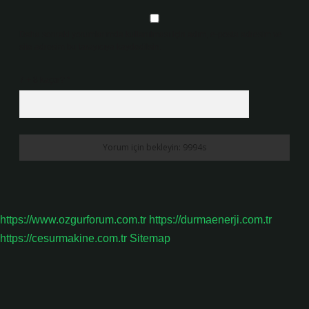
Daha sonraki yorumlarımda kullanılması için adım, e-posta adresim ve
site adresim bu tarayıcıya kaydedilsin.
7 + 8 kaçtır?
*
https://www.ozgurforum.com.tr
https://durmaenerji.com.tr
https://cesurmakine.com.tr
Sitemap