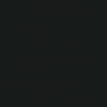
oluşan bileşik kelimeler ve terimler ayrı ayrı yazılır.” der.
Bu durumda, kelimemizin doğru yazımı ve kullanımı
“beside”dir.
Yanı sıra bağlaç mı?
Türk Dil Kurumu’na göre “yanında” sözcüğü ayrı
yazılması gereken sözcükler arasında belirlenmiştir. Bir
cümlede kullanılan “yanında” sözcüğünün bitişik
yazılması anlam bütünlüğünü bozacağı için bağlaç
olarak ayrı yazılması doğru kabul edilir.
Sıra dışı nasıl yazılmalıdır?
Sıradışı TDK’ya göre yan yana mı yoksa ayrı ayrı mı
yazılıyor? Türk Dil Kurumu Sözlüğü’ne göre sıra dışı