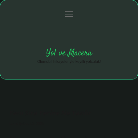
menüyü
Anasayfa
Gizlilik Politikası
Yasal Uyarı
aç
Hakkımızda
Yol ve Macera
Otomobil hikayeleriyle keyifli yolculuk!
Yanı Sıra Yerine Ne Yazılır
Tarih: Şubat 22, 2025