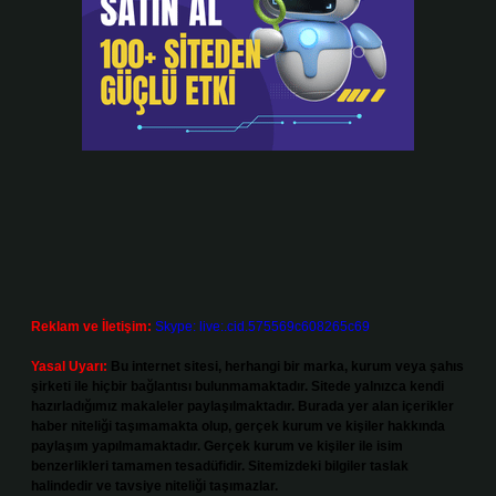
Reklam ve İletişim:
Skype: live:.cid.575569c608265c69
Yasal Uyarı:
Bu internet sitesi, herhangi bir marka, kurum veya şahıs
şirketi ile hiçbir bağlantısı bulunmamaktadır. Sitede yalnızca kendi
hazırladığımız makaleler paylaşılmaktadır. Burada yer alan içerikler
haber niteliği taşımamakta olup, gerçek kurum ve kişiler hakkında
paylaşım yapılmamaktadır. Gerçek kurum ve kişiler ile isim
benzerlikleri tamamen tesadüfidir. Sitemizdeki bilgiler taslak
halindedir ve tavsiye niteliği taşımazlar.