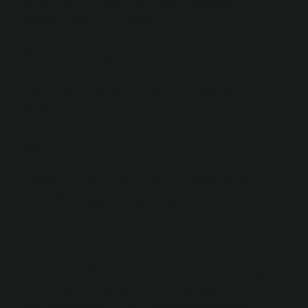
ayrı ayrı yazılır. Bu kelime “sıradışı” olarak yazılırsa
sözlükte hiçbir anlam bulunamaz.
Arda sıra nasıl yazılır?
TDK’ya göre “sekans” kelimesinin doğru yazımı
“danach”tır.
Metot nasıl yazılır?
TDK’ya göre “method” kelimesinin doğru yazımı
“method”dur. Diğer yazılar yanlış kabul edilir.
Yan yana nasıl yazılır?
İsim ekleri ve iyelik ekleri alan ikilemeler de ayrı ayrı
yazılır: başa baş, diz dize, el ele, göz göze, birbirine,