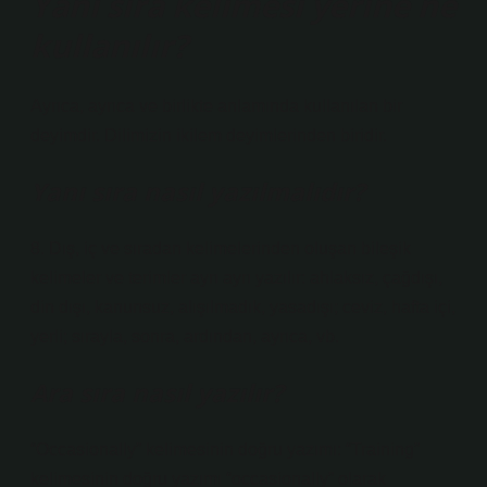
Yanı sıra kelimesi yerine ne
kullanılır?
Ayrıca, ayrıca ve birlikte anlamında kullanılan bir
deyimdir. Dilimizin ikilem deyimlerinden biridir.
Yanı sıra nasıl yazılmalıdır?
8. Dış, iç ve sıradan kelimelerinden oluşan bileşik
kelimeler ve terimler ayrı ayrı yazılır: ahlaksız, çağdışı,
din dışı, kanunsuz, alışılmadık, yasadışı; ceviz, hafta içi,
yerli; sırayla, sonra, ardından, ayrıca, vb.
Ara sıra nasıl yazılır?
“Occasionally” kelimesinin doğru yazımı: “Training”
kelimesinin doğru yazımı “occasionally” olarak