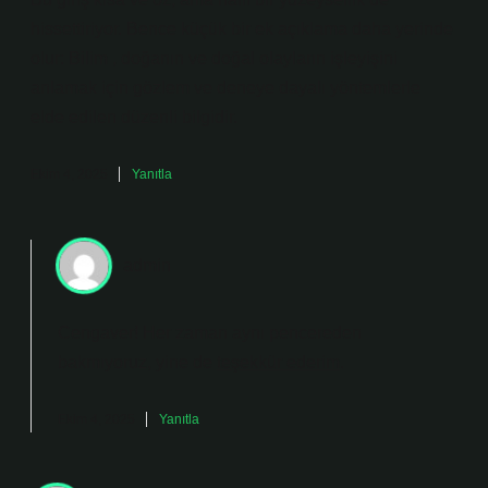
hissettiriyor. Bence küçük bir ek açıklama daha yerinde
olur: Bilim , doğanın ve doğal olayların işleyişini
anlamak için gözlem ve deneye dayalı yöntemlerle
elde edilen düzenli bilgidir.
Ekim 4, 2025
Yanıtla
admin
Cengaver! Her zaman aynı pencereden
bakmıyoruz, yine de
teşekkür ederim
.
Ekim 4, 2025
Yanıtla