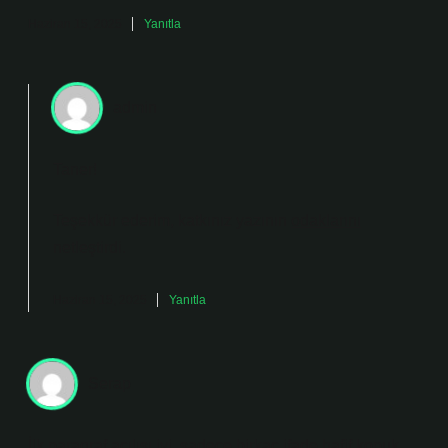
Haziran 15, 2025
Yanıtla
admin
Taner!
Teşekkür ederim, katkınız yazının
odaklarını
netleştirdi.
Haziran 15, 2025
Yanıtla
Serap
İlk paragraf açılışı iyi, sadece birkaç ifade hafif kopuk