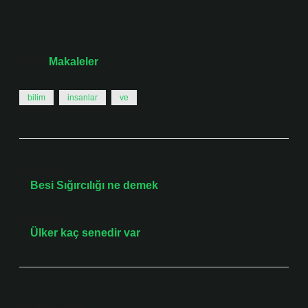
Tarih:
Makaleler
bilim
insanlar
ve
Önceki Yazı
Besi Sığırcılığı ne demek
Sonraki Yazı
Ülker kaç senedir var