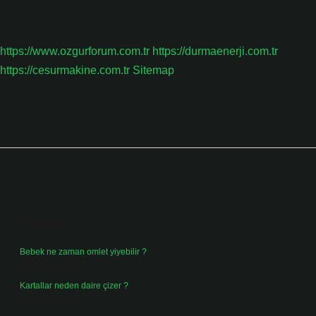
https://www.ozgurforum.com.tr
https://durmaenerji.com.tr
https://cesurmakine.com.tr
Sitemap
Sidebar
Son Yazılar
Bebek ne zaman omlet yiyebilir ?
Ağustos 6, 2026
Kartallar neden daire çizer ?
Ağustos 5, 2026