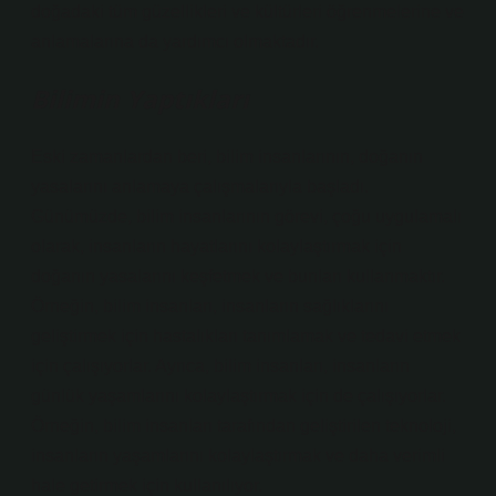
doğadaki tüm güzellikleri ve kültürleri öğrenmelerine ve
anlamalarına da yardımcı olmaktadır.
Bilimin Yaptıkları
Eski zamanlardan beri, bilim insanlarının, doğanın
yasalarını anlamaya çalışmalarıyla başladı.
Günümüzde, bilim insanlarının görevi, çoğu uygulamalı
olarak, insanların hayatlarını kolaylaştırmak için
doğanın yasalarını keşfetmek ve bunları kullanmaktır.
Örneğin, bilim insanları, insanların sağlıklarını
geliştirmek için hastalıkları tanımlamak ve tedavi etmek
için çalışıyorlar. Ayrıca, bilim insanları, insanların
günlük yaşamlarını kolaylaştırmak için de çalışıyorlar.
Örneğin, bilim insanları tarafından geliştirilen teknoloji,
insanların yaşamlarını kolaylaştırmak ve daha verimli
hale getirmek için kullanılıyor.