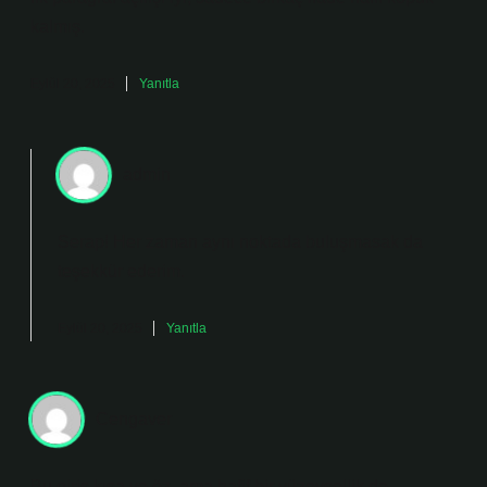
kalmış.
Eylül 20, 2025
Yanıtla
admin
Serap! Her zaman aynı noktada buluşmasak da
teşekkür ederim
.
Eylül 20, 2025
Yanıtla
Cengaver
Bu giriş kısa ve öz, ama hafif bir yüzeysellik de