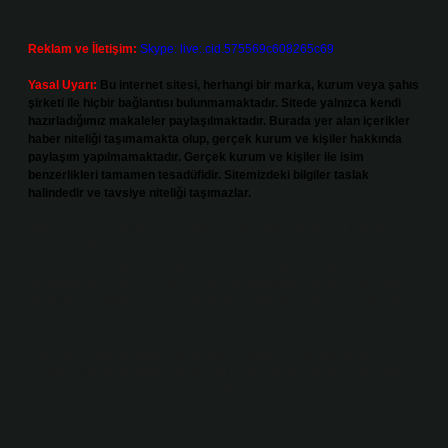
Reklam ve İletişim:
Skype: live:.cid.575569c608265c69
Yasal Uyarı:
Bu internet sitesi, herhangi bir marka, kurum veya şahıs
şirketi ile hiçbir bağlantısı bulunmamaktadır. Sitede yalnızca kendi
hazırladığımız makaleler paylaşılmaktadır. Burada yer alan içerikler
haber niteliği taşımamakta olup, gerçek kurum ve kişiler hakkında
paylaşım yapılmamaktadır. Gerçek kurum ve kişiler ile isim
benzerlikleri tamamen tesadüfidir. Sitemizdeki bilgiler taslak
halindedir ve tavsiye niteliği taşımazlar.
Sitemiz, 5651 Sayılı Kanun gereğince Bilgi Teknolojileri ve İletişim
Kurumu (BTK) tarafından onaylanmış bir Yer Sağlayıcı olarak hizmet
vermektedir. Bu nedenle, sitedeki içerikleri proaktif olarak denetleme
veya araştırma yükümlülüğümüz bulunmamaktadır. Ancak, üyelerimiz
yazdıkları içeriklerin sorumluluğunu taşımakta olup, siteye üye olarak bu
sorumluluğu kabul etmiş sayılırlar.
Hukuka ve yasal düzenlemelere aykırı olduğunu düşündüğünüz
içerikleri,
backlinkpanelicomtr@gmail.com
adresine bildirmeniz halinde,
ilgili içerikler yasal süre içerisinde sitemizden kaldırılacaktır.