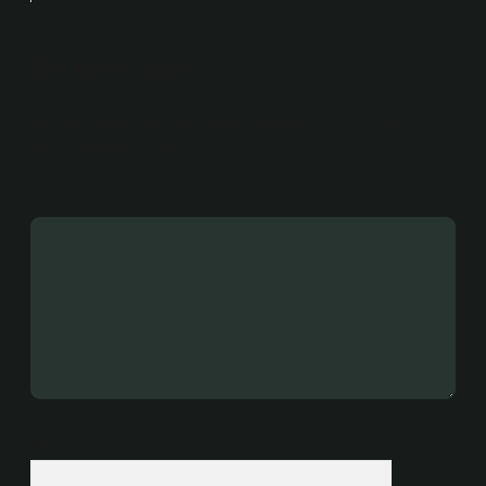
Bir yanıt yazın
E-posta adresiniz yayınlanmayacak.
Gerekli alanlar
*
ile işaretlenmişlerdir
Yorum
İsim*