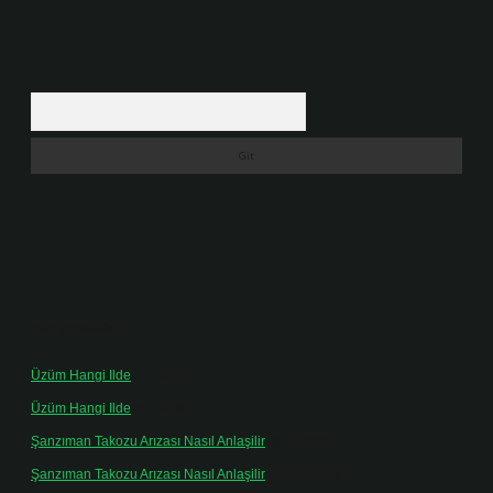
Arama
Son yorumlar
Üzüm Hangi Ilde
için
admin
Üzüm Hangi Ilde
için
Rabia
Şanzıman Takozu Arızası Nasıl Anlaşilir
için
admin
Şanzıman Takozu Arızası Nasıl Anlaşilir
için
Rüveyda