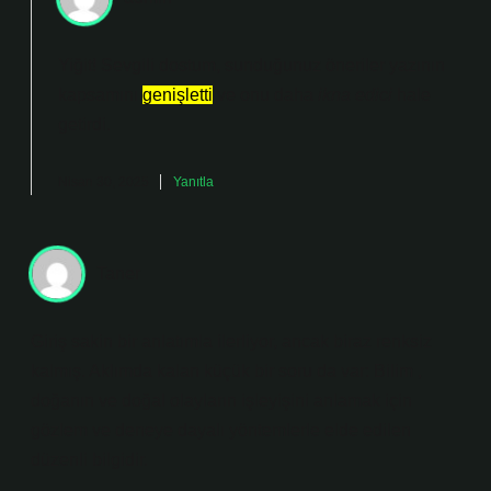
Yiğit! Sevgili dostum, sunduğunuz öneriler yazının
kapsamını
genişletti
ve onu daha
ikna edici
hale
getirdi.
Nisan 30, 2025
Yanıtla
Taner
Giriş sakin bir anlatımla ilerliyor, ancak biraz renksiz
kalmış. Aklımda kalan küçük bir soru da var: Bilim ,
doğanın ve doğal olayların işleyişini anlamak için
gözlem ve deneye dayalı yöntemlerle elde edilen
düzenli bilgidir.