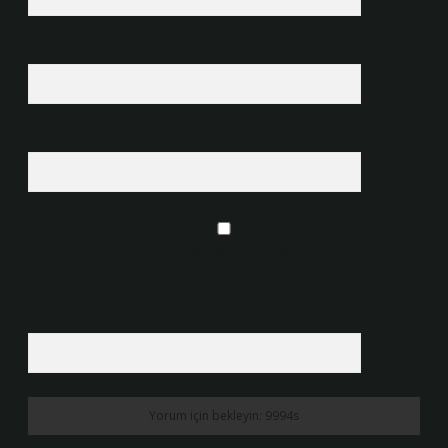
E-Posta*
Web Sitesi
Daha sonraki yorumlarımda kullanılması için adım, e-posta adresim ve
site adresim bu tarayıcıya kaydedilsin.
9 - 5 kaçtır?
*