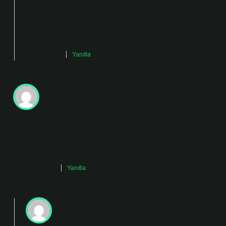
Çelik!
Önerileriniz yazının
özgünlüğünü
destekledi.
Mart 2, 2025
Yanıtla
Kaplan
Giriş kısmı bence anlaşılır, ama biraz daha canlı
olabilirdi.
Nisan 13, 2025
Yanıtla
admin