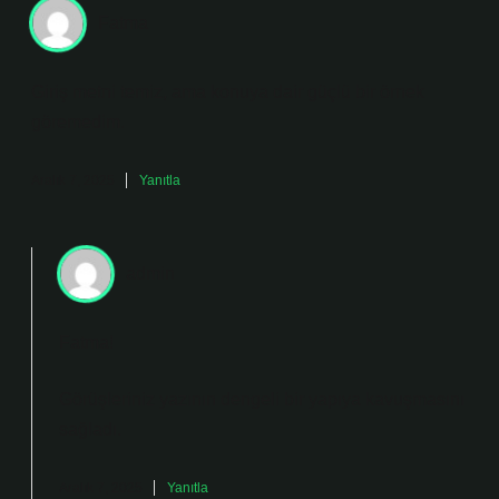
Fatma
Giriş metni temiz, ama konuya dair güçlü bir örnek
göremedim.
Aralık 7, 2025
Yanıtla
admin
Fatma!
Görüşleriniz yazının
dengeli
bir yapıya kavuşmasını
sağladı.
Aralık 7, 2025
Yanıtla