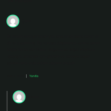
14 Yorum
Çelik
İlk bölüm konuyu toparlıyor, ama biraz daha cesur bir
dil iyi olabilirmiş. Bu konuyu düşününce aklıma gelen
küçük bir ek var: Bilim , doğanın ve doğal olayların
işleyişini anlamak için gözlem ve deneye dayalı
yöntemlerle elde edilen düzenli bilgidir.
Mart 2, 2025
Yanıtla
admin