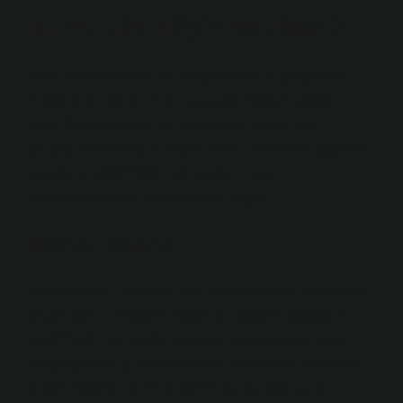
Bilim: Ne, Niçin ve Nasıl?
Bilim
, tanımlanması zor ve çok yönlü bir çalışmadır.
Birçok farklı disiplinin bir araya gelmesiyle oluşur.
Bilim, doğal olguları ve bunların bir arada nasıl
çalıştığını anlamayı amaçlar. Bilim, insanların doğanın
yasalarını keşfetmeleri ve bunların nasıl
kullanılabileceğini anlamalarını sağlar.
Bilimin Önemi
Bilimin önemi, insanların her zamankinden daha fazla
bilgiye sahip olmasıdır. İnsanlar, doğanın yasalarını
keşfetmeleri ve bunları kullanıp günlük yaşamlarını
kolaylaştırmak için kullanmaları sayesinde hayatlarını
geliştirmektedir. Bilimin önemi ayrıca insanların,