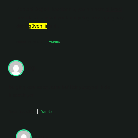
Kaplan! Değerli katkılarınız, yazının hem
bilimsel
hem de
anlatımsal
yönlerini pekiştirerek çalışmayı
daha
güvenilir
kıldı.
Nisan 13, 2025
Yanıtla
Yiğit
Bu giriş kısa ve öz, ama hafif bir yüzeysellik de
hissettiriyor.
Nisan 30, 2025
Yanıtla
admin