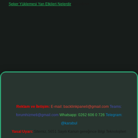
Şeker Yüklemesi Yan Etkileri Nelerdir
için
admin
tonbet giriş adresi
tulipbett.net
Reklam ve İletişim:
E-mail:
backlinkpaneli@gmail.com
Teams:
forumhizmeti@gmail.com
Whatsapp: 0262 606 0 726
Telegram:
@karabul
Yasal Uyarı:
Sitemiz, 5651 Sayılı Kanun gereğince Bilgi Teknolojileri