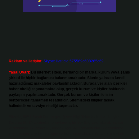
Reklam ve İletişim:
Skype: live:.cid.575569c608265c69
Yasal Uyarı:
Bu internet sitesi, herhangi bir marka, kurum veya şahıs
şirketi ile hiçbir bağlantısı bulunmamaktadır. Sitede yalnızca kendi
hazırladığımız makaleler paylaşılmaktadır. Burada yer alan içerikler
haber niteliği taşımamakta olup, gerçek kurum ve kişiler hakkında
paylaşım yapılmamaktadır. Gerçek kurum ve kişiler ile isim
benzerlikleri tamamen tesadüfidir. Sitemizdeki bilgiler taslak
halindedir ve tavsiye niteliği taşımazlar.
Sitemiz, 5651 Sayılı Kanun gereğince Bilgi Teknolojileri ve İletişim
Kurumu (BTK) tarafından onaylanmış bir Yer Sağlayıcı olarak hizmet
vermektedir. Bu nedenle, sitedeki içerikleri proaktif olarak denetleme
veya araştırma yükümlülüğümüz bulunmamaktadır. Ancak, üyelerimiz