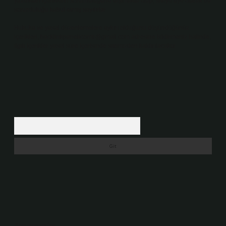
yazdıkları içeriklerin sorumluluğunu taşımakta olup, siteye üye olarak bu
sorumluluğu kabul etmiş sayılırlar.
Hukuka ve yasal düzenlemelere aykırı olduğunu düşündüğünüz
içerikleri,
backlinkpanelicomtr@gmail.com
adresine bildirmeniz halinde,
ilgili içerikler yasal süre içerisinde sitemizden kaldırılacaktır.
Arama
Son yorumlar