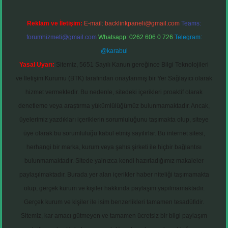
Reklam ve İletişim:
E-mail:
backlinkpaneli@gmail.com
Teams:
forumhizmeti@gmail.com
Whatsapp: 0262 606 0 726
Telegram:
@karabul
Yasal Uyarı:
Sitemiz, 5651 Sayılı Kanun gereğince Bilgi Teknolojileri
ve İletişim Kurumu (BTK) tarafından onaylanmış bir Yer Sağlayıcı olarak
hizmet vermektedir. Bu nedenle, sitedeki içerikleri proaktif olarak
denetleme veya araştırma yükümlülüğümüz bulunmamaktadır. Ancak,
üyelerimiz yazdıkları içeriklerin sorumluluğunu taşımakta olup, siteye
üye olarak bu sorumluluğu kabul etmiş sayılırlar. Bu internet sitesi,
herhangi bir marka, kurum veya şahıs şirketi ile hiçbir bağlantısı
bulunmamaktadır. Sitede yalnızca kendi hazırladığımız makaleler
paylaşılmaktadır. Burada yer alan içerikler haber niteliği taşımamakta
olup, gerçek kurum ve kişiler hakkında paylaşım yapılmamaktadır.
Gerçek kurum ve kişiler ile isim benzerlikleri tamamen tesadüfidir.
Sitemiz, kar amacı gütmeyen ve tamamen ücretsiz bir bilgi paylaşım