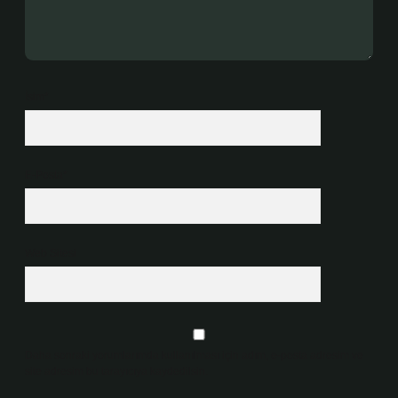
İsim*
E-Posta*
Web Sitesi
Daha sonraki yorumlarımda kullanılması için adım, e-posta adresim ve
site adresim bu tarayıcıya kaydedilsin.