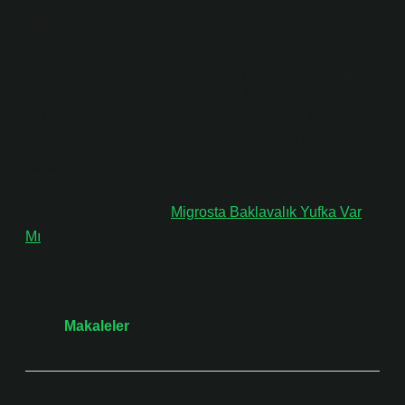
konur?
Bir kahvaltı yazarı ile domates salçasını alalım. Tuz,
biber biber, toz şekilli biber, nane, karabiber, kimyon,
kekik, ceviz, zeytinyağı ve sarımsak ekleyin. İsterseniz,
bu tarifte domates salçası ve biber macunu da
kullanabilirsiniz.
Tavsiyeli Bağlantılar:
Migrosta Baklavalık Yufka Var
Mı
Tarih:
Makaleler