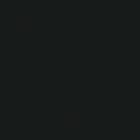
tohumlar: avantajlar, kullanım, hasar-telariyemek.com
›cemen-otu-telariyemek.com› cemen-outo-faydallar
Çemen otu nasıl yenilir?
Bockshorn yonca tohumları yemeklerde baharat olarak
kullanılabilir veya çay şeklinde demlenebilir. Tohumlar
suda yumuşak olduktan sonra salata, yoğurt veya
smoothies’e eklenebilir. Bockshorn yonca yaprakları,
yiyecekleri taze veya kurutulmuş bir tat olarak vermek
için kullanılabilir. Hangi hastalıklar için iyidir? -Trendyol
BlogTrendyol ›Cemen-Dhi-Hastaliklar … Trendyol›
Cemen-Dhi-Hastaliklar …
Çemen yemek neye iyi gelir?
Bockshorn Clover, kolesterolü düşürerek kan basıncını