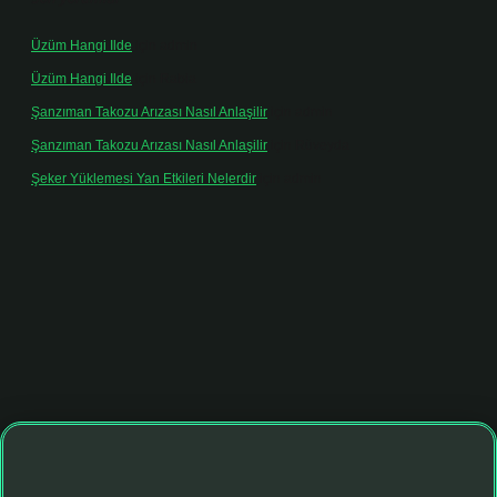
Üzüm Hangi Ilde
için
admin
Üzüm Hangi Ilde
için
Rabia
Şanzıman Takozu Arızası Nasıl Anlaşilir
için
admin
Şanzıman Takozu Arızası Nasıl Anlaşilir
için
Rüveyda
Şeker Yüklemesi Yan Etkileri Nelerdir
için
admin
ltonbet giriş adresi
tulipbett.net