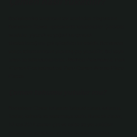
Çemen nasıl tüketilir?
Bockshornkle tarafından toz tarafından oluşturulan
Bockshorn Clover -içeceklerde kullanılabilir. Çorbalar,
salatalar, yiyecek ve yoğurt karıştırarak
tüketebileceğiniz çok iyileştirici bir bitkidir. Bockshorn
yonca tohumlarından yapılmış çay yapabilir; Bal veya
limon ile tatlandırılabilirler. -Medical Parkmedical Park
›Cemen-Freelasimedical Park› Cemen-Wrurse-Place-
Places
Çemen tohumu yutulur mu?
Bockshorn Clover kullanımı baharat olarak kullanılır.
Soslar, kahvaltı ve pastırmaya katılır. Buna ek olarak,
15 kas 2017-cemen çim ve asitte de yer alabilen
çorbalar, et yemekleri ve sirke salatalıklarındaki