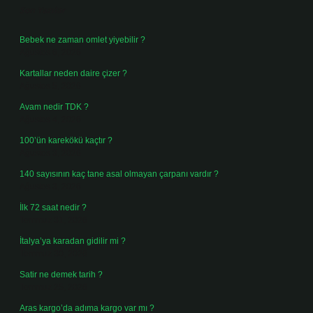
Son Yazılar
Bebek ne zaman omlet yiyebilir ?
Ağustos 6, 2026
Kartallar neden daire çizer ?
Ağustos 5, 2026
Avam nedir TDK ?
Ağustos 4, 2026
100’ün karekökü kaçtır ?
Ağustos 3, 2026
140 sayısının kaç tane asal olmayan çarpanı vardır ?
Ağustos 3, 2026
İlk 72 saat nedir ?
Temmuz 31, 2026
İtalya’ya karadan gidilir mi ?
Temmuz 30, 2026
Satir ne demek tarih ?
Temmuz 25, 2026
Aras kargo’da adıma kargo var mı ?