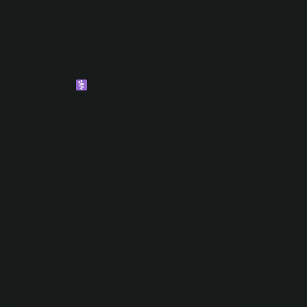
telafi edebilir. Menstrüel acıyı hafifleterek teselli hissi
vardır. Kilo kaybında da çok etkili olan gıdalar yağ
yakma oranını artırabilir. Kalp hastalığının tedavisi
nedeniyle, anne sütü anne sütü oranını artırabilir.24
Mayıs 2024‍
Dairenin avantajları nelerdir? -Medical
Parkmedical Park ›Cemininin-Plätze-Park Park›
Ceminin
Çemen sade yenir mi?
Aç mideye kolayca bir bockshorn yonca tüketebilirsiniz.
Artan tohumları depo tankına yerleştirin ve
buzdolabında saklayın. Bockshorn yonca tohumları
buzdolabında 5 güne kadar saklanabilir. Sadece
tüketmek istemiyorsanız, yoğurt ile karıştırabilirsiniz.
Kahvaltılık çemenin içine ne