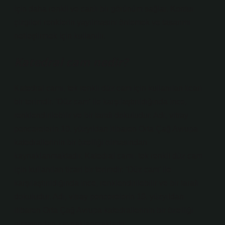
için daha renkli ve canlı bir görünüm sağlar. Kontur
çizgileri renklerin yayılmasını önlemek ve tasarımı
netleştirmek için kullanılır.
Katedral cam nedir?
Katedral camı, tek renkli düz cam için kullanılan ticari
bir terimdir. ‘Düz cam’ ile karşılaştırıldığında ince,
renklendirilebilir ve bir tarafı dokuludur. Adı, vitray
pencerelerin 10. yüzyıldan itibaren Orta Çağ Avrupa
katedrallerinin bir özelliği olmasından
kaynaklanmaktadır. Katedral camı, tek renkli düz cam
için kullanılan ticari bir terimdir. ‘Düz cam’ ile
karşılaştırıldığında ince, renklendirilebilir ve bir tarafı
dokuludur. Adı, vitray pencerelerin 10. yüzyıldan
itibaren Orta Çağ Avrupa katedrallerinin bir özelliği
olmasından kaynaklanmaktadır.