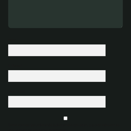
İsim*
E-Posta*
Web Sitesi
Daha sonraki yorumlarımda kullanılması için adım, e-posta adresim ve
site adresim bu tarayıcıya kaydedilsin.