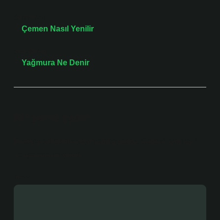
Önceki Yazı
Çemen Nasıl Yenilir
Sonraki Yazı
Yağmura Ne Denir
Bir yanıt yazın
E-posta adresiniz yayınlanmayacak.
Gerekli alanlar
*
ile işaretlenmişlerdir
Yorum