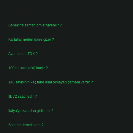
Sidebar
Son Yazılar
Bebek ne zaman omlet yiyebilir ?
Ağustos 6, 2026
Kartallar neden daire çizer ?
Ağustos 5, 2026
Avam nedir TDK ?
Ağustos 4, 2026
100’ün karekökü kaçtır ?
Ağustos 3, 2026
140 sayısının kaç tane asal olmayan çarpanı vardır ?
Ağustos 3, 2026
İlk 72 saat nedir ?
Temmuz 31, 2026
İtalya’ya karadan gidilir mi ?
Temmuz 30, 2026
Satir ne demek tarih ?
Temmuz 25, 2026