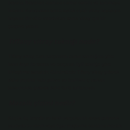
boyanır. Boyanan alanlara camlar serpilir ve kurumaya
bırakılır. Kuruduktan sonra taslak siyah vitray boyasıyla
boyanır. Bir süre kuruduktan sonra vitray için bir
çerçeve yapılır.
Tiffany vitray tekniği nedir?
Tiffany vitray, cam parçalarını camın kalınlığına göre
bakır folyo ile sarma ve parçaları ilgili tekniğe göre
birleştirme sanatıdır. Günümüzde Tiffany vitray giderek
daha popüler hale geliyor ve özellikle iç mekan
tasarımında giderek daha fazla kullanılıyor.
Mozaik çizimi nedir?
Küçük, üç boyutlu ve farklı parçaları bir araya getirerek
yüzeyde bir resim veya figür oluşturma sanatına mozaik