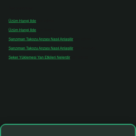
Son yorumlar
Üzüm Hangi Ilde
için
admin
Üzüm Hangi Ilde
için
Rabia
Şanzıman Takozu Arızası Nasıl Anlaşilir
için
admin
Şanzıman Takozu Arızası Nasıl Anlaşilir
için
Rüveyda
Şeker Yüklemesi Yan Etkileri Nelerdir
için
admin
hiltonbet giriş adresi
tulipbett.net