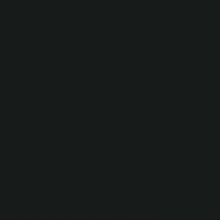
dört farklı teknik vardır: mozaik vitray, Tiffany vitray,
boyalı vitray, kurşunlu vitray.
Vitray camın özelliği nedir?
Vitray, estetik ustalık ve yaratıcılığı aynı anda gerektiren
bir sanat dalıdır. Camın dövülebilir, esnek, yumuşak ve
şeffaf bir malzeme olması çeşitli tekniklerin
kullanılmasına olanak tanır. Muhteşem ve büyüleyici
eserlerin yaratılmasına olanak tanır.
Cam mozaik ne demek?
Ham maddesi atık cam ve cam boyası olan cam
mozaikler, iç ve dış mekanlarda estetik bir görünüm
sağlamak amacıyla, farklı ebatlardaki mozaiklerin
genellikle 30×30 cm ölçülerindeki filelerle