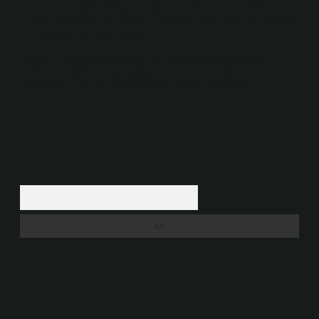
veya araştırma yükümlülüğümüz bulunmamaktadır. Ancak, üyelerimiz
yazdıkları içeriklerin sorumluluğunu taşımakta olup, siteye üye olarak bu
sorumluluğu kabul etmiş sayılırlar.
Hukuka ve yasal düzenlemelere aykırı olduğunu düşündüğünüz
içerikleri,
backlinkpanelicomtr@gmail.com
adresine bildirmeniz halinde,
ilgili içerikler yasal süre içerisinde sitemizden kaldırılacaktır.
Arama