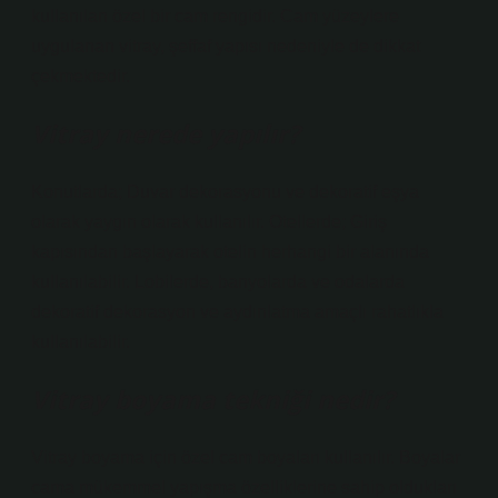
kullanılan özel bir cam rengidir. Cam yüzeylere
uygulanan vitray, şeffaf yapısı nedeniyle de dikkat
çekmektedir.
Vitray nerede yapılır?
Konutlarda; Duvar dekorasyonu ve dekoratif eşya
olarak yaygın olarak kullanılır. Otellerde; Giriş
kapısından başlayarak otelin herhangi bir alanında
kullanılabilir. Lobilerde, banyolarda ve odalarda
dekoratif dekorasyon ve aydınlatma amaçlı rahatlıkla
kullanılabilir.
Vitray boyama tekniği nedir?
Vitray boyama için özel cam boyaları kullanılır. Boyalar
cama mükemmel yapışma özelliklerine sahip oldukları