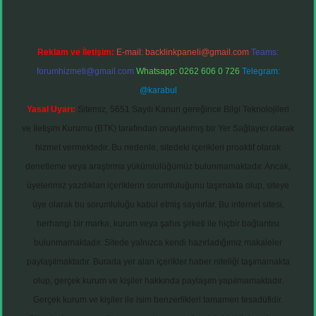
Reklam ve İletişim:
E-mail:
backlinkpaneli@gmail.com
Teams:
forumhizmeti@gmail.com
Whatsapp: 0262 606 0 726
Telegram:
@karabul
Yasal Uyarı:
Sitemiz, 5651 Sayılı Kanun gereğince Bilgi Teknolojileri
ve İletişim Kurumu (BTK) tarafından onaylanmış bir Yer Sağlayıcı olarak
hizmet vermektedir. Bu nedenle, sitedeki içerikleri proaktif olarak
denetleme veya araştırma yükümlülüğümüz bulunmamaktadır. Ancak,
üyelerimiz yazdıkları içeriklerin sorumluluğunu taşımakta olup, siteye
üye olarak bu sorumluluğu kabul etmiş sayılırlar. Bu internet sitesi,
herhangi bir marka, kurum veya şahıs şirketi ile hiçbir bağlantısı
bulunmamaktadır. Sitede yalnızca kendi hazırladığımız makaleler
paylaşılmaktadır. Burada yer alan içerikler haber niteliği taşımamakta
olup, gerçek kurum ve kişiler hakkında paylaşım yapılmamaktadır.
Gerçek kurum ve kişiler ile isim benzerlikleri tamamen tesadüfidir.