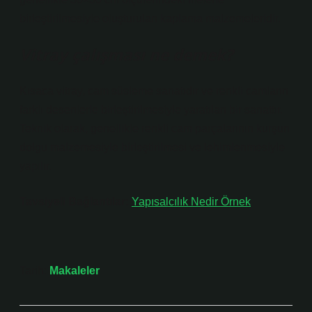
birleştirilmesiyle oluşturulan kaplama malzemeleridir.
Vitray çalışması ne demek?
Kısaca vitray, cam süsleme sanatıdır ve renkli camların
farklı desenlerle birleştirilmesiyle yaratılan bir sanattır.
Teknik olarak, genellikle renkli cam parçalarının kurşun
dolgu malzemesiyle birleştirilmesi ve lehimlenmesiyle
yapılır.
Tavsiyeli Bağlantılar:
Yapısalcılık Nedir Örnek
Tarih:
Makaleler