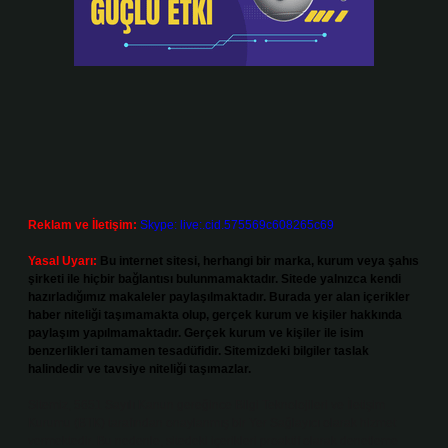
Reklam ve İletişim:
Skype: live:.cid.575569c608265c69
Yasal Uyarı:
Bu internet sitesi, herhangi bir marka, kurum veya şahıs
şirketi ile hiçbir bağlantısı bulunmamaktadır. Sitede yalnızca kendi
hazırladığımız makaleler paylaşılmaktadır. Burada yer alan içerikler
haber niteliği taşımamakta olup, gerçek kurum ve kişiler hakkında
paylaşım yapılmamaktadır. Gerçek kurum ve kişiler ile isim
benzerlikleri tamamen tesadüfidir. Sitemizdeki bilgiler taslak
halindedir ve tavsiye niteliği taşımazlar.
Sitemiz, 5651 Sayılı Kanun gereğince Bilgi Teknolojileri ve İletişim
Kurumu (BTK) tarafından onaylanmış bir Yer Sağlayıcı olarak hizmet
vermektedir. Bu nedenle, sitedeki içerikleri proaktif olarak denetleme