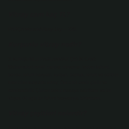
Vitray cam kaç TL?
PARÇA Mozaik/Vitray-1kg- – 229.
Kurşunlu vitray nedir?
3. KURŞUNLU PASLANMAZ ÇELİK CAM:
Malzemeleri renkli camlar, elmaslar, ispirto kalemi,
pense, lehim havyası, kurşun, pamuk, lehim ve selüloz
tiner olan kurşunlu vitray; Önce bir eskiz çizilir ve
renklendirilir. Çizilen eskiz masaya sabitlenir ve bir
köşesi iki uçlu bir lehim havyasıyla lehimlenir.
Vitray çeşitleri nelerdir?
Antik çağlardan günümüze vitrayda en çok kullanılan