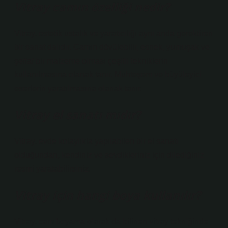
Vitray camın özelliği nedir?
Vitray, estetik ustalık ve yaratıcılığı aynı anda gerektiren
bir sanat dalıdır. Camın dövülebilir, esnek, yumuşak ve
şeffaf bir malzeme olması çeşitli tekniklerin
kullanılmasına olanak tanır. Muhteşem ve büyüleyici
eserlerin yaratılmasına olanak tanır.
Vitray el sanatı mıdır?
Vitray, evde kolaylıkla yapılabilen bir el sanatı
olduğundan, kendiniz ve sevdikleriniz için dilediğiniz
resmi yaratabilirsiniz.
Vitray için hangi boya kullanılır?
Vitray, cam boyama olarak da bilinen vitray tekniğinde