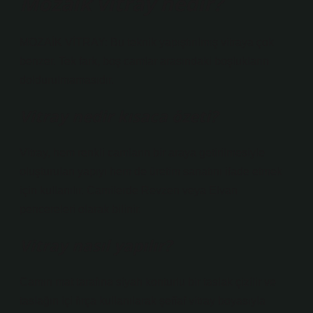
Mozaik vitray nedir?
MOZAİK VİTRAY: Bu teknik yapıştırılmış vitraya çok
benzer. Tek fark, boş camlar arasındaki boşlukların
doldurulmamasıdır.
Vitray nedir kısaca özeti?
Vitray, hem renkli camların bir araya getirilmesiyle
oluşturulan yapıyı hem de üretim sanatını ifade etmek
için kullanılır. Camilerde Revzen veya Elvan
pencereleri olarak bilinir.
Vitray nasıl yapılır?
Camın mat tarafına siyah konturlu bir taslak çizilir ve
taslağın içi fırça kullanılarak şeffaf vitray boyasıyla