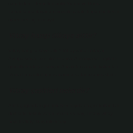
sanatı denir. Temelleri antik Yunan ve Roma
zamanlarına dayanan mozaik sanatı, bugün herkesin
öğrenmesi için kolaydır.
Vitray hangi ülkeye aittir?
Vitray hangi ülkeye aittir? Vitray sanatı ortaçağ
Avrupa’sında, özellikle Fransa, Almanya ve İngiltere
gibi ülkelerde gelişmiştir. Ancak bu sanatın kökenleri
Roma İmparatorluğu zamanına kadar uzanmaktadır.
Vitray çeşitleri nelerdir?
Antik çağlardan günümüze vitrayda en çok kullanılan
dört farklı teknik vardır: mozaik vitray, Tiffany vitray,
boyalı vitray, kurşunlu vitray.