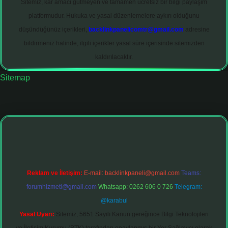
Sitemiz, kar amacı gütmeyen ve tamamen ücretsiz bir bilgi paylaşım
platformudur. Hukuka ve yasal düzenlemelere aykırı olduğunu
düşündüğünüz içerikleri,
backlinkpanelicomtr@gmail.com
adresine
bildirmeniz halinde, ilgili içerikler yasal süre içerisinde sitemizden
kaldırılacaktır.
Sitemap
hiltonbet giriş adresi
tulipbett.net
Reklam ve İletişim:
E-mail:
backlinkpaneli@gmail.com
Teams:
forumhizmeti@gmail.com
Whatsapp: 0262 606 0 726
Telegram:
@karabul
Yasal Uyarı:
Sitemiz, 5651 Sayılı Kanun gereğince Bilgi Teknolojileri