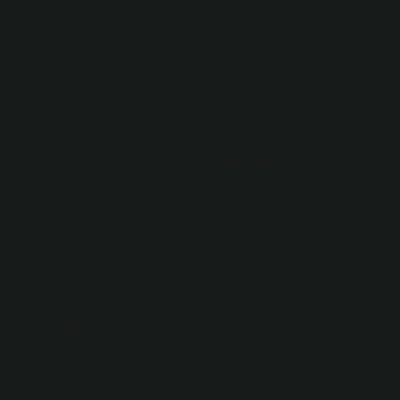
Orduya gittiğinizde uyuz alırsanız, karantina altına
alınırsınız. Karantina süresi tedavi süresine bağlı olarak
değişir. Karantina sırasında, diğer askerler tarafından
ayrı bir ortamda kalırlar ve tedavi edilirler.
Pembe tezkere ne demek?
Türkiye’deki Pink Tezkere, cinsel yönelimler veya
askerlik hizmeti nedeniyle Türk hareketinden kurtulmuş
olan askeri terhis sertifikasının argo adıdır. Askerlik
hizmetinden veya askerlik hizmetinden ayrılmıştır.
Askerde çürük alan maaş alır mı?
Askerlik hizmetinde çürük raporu alanlar için ilk
koşullar oluşursa, maaş eklenir. Askerlik için elverişsiz