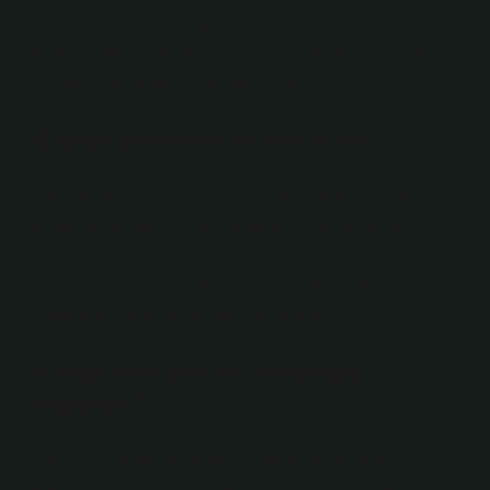
hale gelirseniz, koşullara karşılık gelmesi koşuluyla
maaş öğretmek mümkün olabilir. Bu maaşı birleştirmek
için bir görev olarak görülmelidirler.
Gayler askerlikten muaf mı?
Türkiye’deki zorunlu askerlik hizmeti, kimlik evinde
erkek yazan herkes için zorunludur. Ancak askeri
mevzuata göre, eşcinsel veya trans “cinsel kimlik ve
davranışsal bozukluklar ve askerlikten muafiyet
gerektiren durumlar altında listeleniyor.
Hangi hastalıklar askerliğe
engeldir?
Askerlik hizmetinin rahatlığını ortadan kaldıran
hastalıkların listesi … sinir hastalıkları … psikolojik