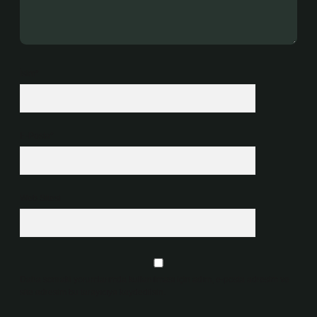
İsim*
E-Posta*
Web Sitesi
Daha sonraki yorumlarımda kullanılması için adım, e-posta adresim ve
site adresim bu tarayıcıya kaydedilsin.