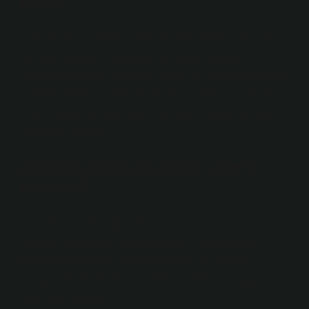
verir?
Türk Silahlı Kuvvetleri, Jendarmerie Genel Komutanlığı
ve Sahil Güvenlik Komutanlığı Sağlık Konseyi,
onaylanmış sağlık kurumları, ertesi yıl ayrılmak zorunda
olanların önemli sağlık raporlarını “, nakliye gecikmesi”
veya “askerlik hizmeti için ucuz değil” olarak bırakma
yetkisine sahiptir.
Devlet hastanesi çürük raporu
verir mi?
Askerlik hizmetini önleyebilecek bir durumunuz varsa,
yetkili bir hastaneye taşınacaksınız. Hastanedeki
sınavınız nedeniyle, askerlik hizmeti için uygun
olmayan bir rapor veya askerlik hizmeti için uygun bir
rapor alacaksınız.