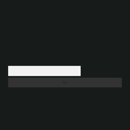
sorumluluğu kabul etmiş sayılırlar.
Hukuka ve yasal düzenlemelere aykırı olduğunu düşündüğünüz
içerikleri,
backlinkpanelicomtr@gmail.com
adresine bildirmeniz halinde,
ilgili içerikler yasal süre içerisinde sitemizden kaldırılacaktır.
Arama
Son yorumlar