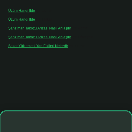
Üzüm Hangi Ilde
için
admin
Üzüm Hangi Ilde
için
Rabia
Şanzıman Takozu Arızası Nasıl Anlaşilir
için
admin
Şanzıman Takozu Arızası Nasıl Anlaşilir
için
Rüveyda
Şeker Yüklemesi Yan Etkileri Nelerdir
için
admin
onbet giriş adresi
tulipbett.net