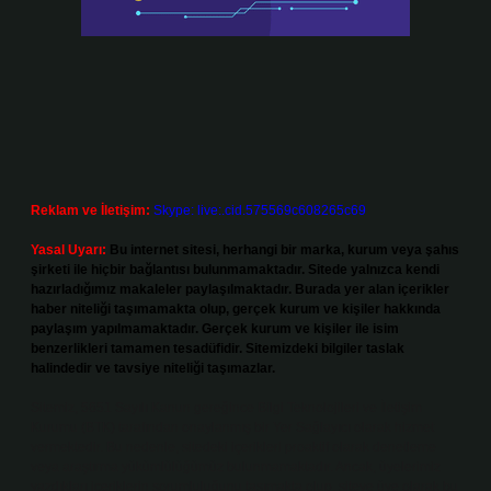
Reklam ve İletişim:
Skype: live:.cid.575569c608265c69
Yasal Uyarı:
Bu internet sitesi, herhangi bir marka, kurum veya şahıs
şirketi ile hiçbir bağlantısı bulunmamaktadır. Sitede yalnızca kendi
hazırladığımız makaleler paylaşılmaktadır. Burada yer alan içerikler
haber niteliği taşımamakta olup, gerçek kurum ve kişiler hakkında
paylaşım yapılmamaktadır. Gerçek kurum ve kişiler ile isim
benzerlikleri tamamen tesadüfidir. Sitemizdeki bilgiler taslak
halindedir ve tavsiye niteliği taşımazlar.
Sitemiz, 5651 Sayılı Kanun gereğince Bilgi Teknolojileri ve İletişim
Kurumu (BTK) tarafından onaylanmış bir Yer Sağlayıcı olarak hizmet
vermektedir. Bu nedenle, sitedeki içerikleri proaktif olarak denetleme
veya araştırma yükümlülüğümüz bulunmamaktadır. Ancak, üyelerimiz
yazdıkları içeriklerin sorumluluğunu taşımakta olup, siteye üye olarak bu