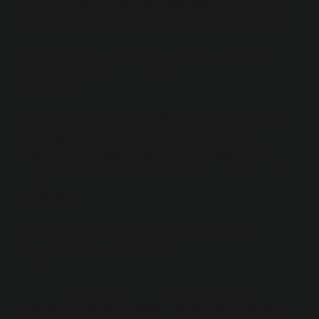
hizmetlerinde hastane için sağlık raporu ücretleri 300
çay kaşığı ile 1200 çay kaşığı arasında değişmektedir.
Askerlik sağlık raporu nereden
çıkarılır?
AHBS Aile Doktoru; Belge numarası ve zorunlu Sağlık
Bakanlığı’nın bir fotoğrafı hakkında rapor alır ve
onaylanmış ve onaylanmış ve yükümlülüğü belirtir.
Yükümlülük, raporla askeri departmana giderek süreci
sürdürüyor.
Devlet hastanesinden sağlık
raporu nasıl alınır?
Devlet hastanesinden nasıl tıbbi rapor alabilirim? …
Hastaneye giderseniz, poliklin kaydını tamamlamanız