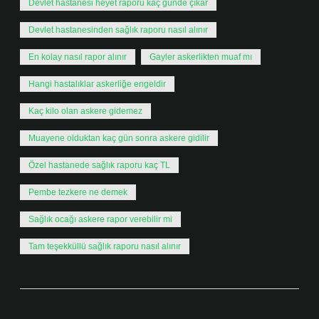
Devlet hastanesi heyet raporu kaç günde çıkar
Devlet hastanesinden sağlık raporu nasıl alınır
En kolay nasıl rapor alınır
Gayler askerlikten muaf mı
Hangi hastalıklar askerliğe engeldir
Kaç kilo olan askere gidemez
Muayene olduktan kaç gün sonra askere gidilir
Özel hastanede sağlık raporu kaç TL
Pembe tezkere ne demek
Sağlık ocağı askere rapor verebilir mi
Tam teşekküllü sağlık raporu nasıl alınır