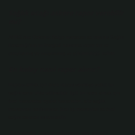
Sağlık ocağı askere rapor verebilir
mi?
AHBS Aile Doktoru; Belge numarası ve zorunlu Sağlık
Bakanlığı’nın bir fotoğrafı hakkında rapor alır ve
onaylanmış ve onaylanmış ve yükümlülüğü belirtir.
En kolay nasıl rapor alınır?
Raporu almak için önce raporu vermeye yetkili bir
sağlık tesisi elde edilmelidir. İlgili bir rapor almak için
özel hastaneler, eyalet hastaneleri, aile sağlık
merkezleri, poliklinikler, özel tıp merkezleri ve özel
sağlık tesisleri kullanılabilir.
Askerde uyuz olunca ne olur?