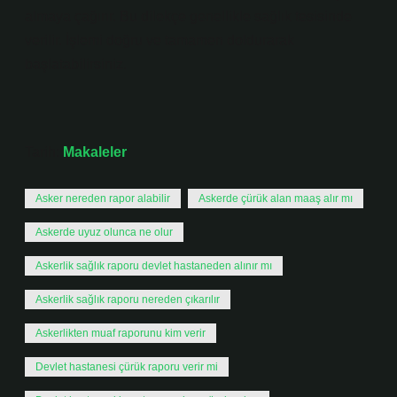
almaya çağırır. Bu dilekçe genellikle sağlık tesisinde
verilir. İşlemi doğru ve tamamen doldurarak
başlatabilirsiniz.
Tarih:
Makaleler
Asker nereden rapor alabilir
Askerde çürük alan maaş alır mı
Askerde uyuz olunca ne olur
Askerlik sağlık raporu devlet hastaneden alınır mı
Askerlik sağlık raporu nereden çıkarılır
Askerlikten muaf raporunu kim verir
Devlet hastanesi çürük raporu verir mi