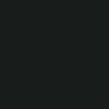
hastalıklar … otorinolarengoloji (ent) hastalıklar …
plastik ve rekonstrüksiyon operasyonları, ağız, çene,
yüz ve diş hastalıkları … cilt ve diş hastalıkları …
zügrevi hastalıkları … iç hastalıkları
Kaç kilo olan askere gidemez?
3. Yükseklik 210 cm’den fazladır. c) Madde 32 Madde
A, B, D Madde’nin tedavisi ve yeğeni ve başarısızlıkları.
Özel hastanede sağlık raporu kaç
TL?
Bazı özel hastanelerin sağlık raporu ücretleri: Özel
hastanelerin sağlık raporu ücretleri, sağlık raporunun
türüne bağlı olarak değişir. 2024’ten itibaren sağlık