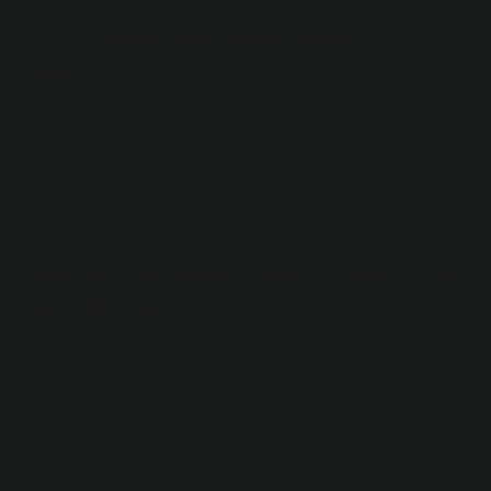
6 ay askerlikte rapor hakkı kaç
gün?
Bu kez uzun vadeli askerlik hizmeti için 30 gün ve kısa
vadeli askerlik hizmeti için 15 gün olarak belirlendi.
Askerlik hizmeti ile gerçekleştirildiği süre boyunca
doğru süre aşılırsa, şafak sabit kalır.
Devlet hastanesi heyet raporu kaç
günde çıkar?
İmzalara göre, delegasyon raporu şimdi bitti. Sağlık
Kurulu Birimi’nden bir teslimat alabilirsiniz. Engelli
raporlar için maksimum teslimat süresi 15 gündür. 3 iş
günü içinde e-devlet başvurusundan başka raporlar
alınabilir.