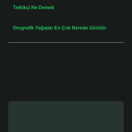
Önceki Yazı
Tetkikçi Ne Demek
Sonraki Yazı
Orografik Yağışlar En Çok Nerede Görülür
Bir yanıt yazın
E-posta adresiniz yayınlanmayacak.
Gerekli alanlar
*
ile işaretlenmişlerdir
Yorum