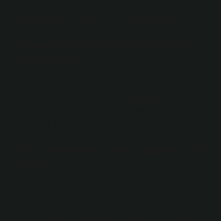
gerekebilir. … Size gelince, doktor gerekli sınavı
gerçekleştirecek ve sağlığınızı değerlendirecektir.
Muayene olduktan kaç gün sonra
askere gidilir?
Anketten sonra orduya ne zaman gidiyorsunuz? Ankete
göre, ordunun süresi, ön yükleme belgesinde belirtilen
tarihe göre belirlenir. Referans sertifikasına anketten
ortalama 6-12 ay sonra gönderilir.
Tam teşekküllü sağlık raporu nasıl
alınır?
Tam bir sağlık raporu almak için, sağlık kurumu sizi 4
pasaport fotoğrafı, kimlik kartının orijinali ve fotokopisi
ve tam bir sağlık raporu almak istediğiniz bir dilekçe