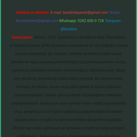
Reklam ve İletişim:
E-mail:
backlinkpaneli@gmail.com
Teams:
forumhizmeti@gmail.com
Whatsapp: 0262 606 0 726
Telegram:
@karabul
Yasal Uyarı:
Sitemiz, 5651 Sayılı Kanun gereğince Bilgi Teknolojileri
ve İletişim Kurumu (BTK) tarafından onaylanmış bir Yer Sağlayıcı olarak
hizmet vermektedir. Bu nedenle, sitedeki içerikleri proaktif olarak
denetleme veya araştırma yükümlülüğümüz bulunmamaktadır. Ancak,
üyelerimiz yazdıkları içeriklerin sorumluluğunu taşımakta olup, siteye
üye olarak bu sorumluluğu kabul etmiş sayılırlar. Bu internet sitesi,
herhangi bir marka, kurum veya şahıs şirketi ile hiçbir bağlantısı
bulunmamaktadır. Sitede yalnızca kendi hazırladığımız makaleler
paylaşılmaktadır. Burada yer alan içerikler haber niteliği taşımamakta
olup, gerçek kurum ve kişiler hakkında paylaşım yapılmamaktadır.
Gerçek kurum ve kişiler ile isim benzerlikleri tamamen tesadüfidir.
Sitemiz, kar amacı gütmeyen ve tamamen ücretsiz bir bilgi paylaşım
platformudur. Hukuka ve yasal düzenlemelere aykırı olduğunu