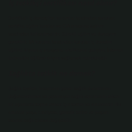
İç tetkikçi sertifikası nasıl alınır?
Sertifikalı iç denetçiler, kurumlar tarafından sunulan
sertifika eğitim kursları ve CIA sınavına katılım
tarafından kullanılmalıdır. Sürekli eğitim ve deneyim
gerektirir. IIA kurumu tarafından kurulan iç denetim
eğitimi, kişinin iç muayene niteliklerini geliştirir. İnternet
üzerinden eğitime erişim sağlamak mümkündür.
Sağlıkta tetkik ne demek?
Sağlık testleri, insanların genel sağlık durumlarını
değerlendirmek ve potansiyel sağlık sorunlarını erken
bir aşamada teşhis etmek için testler ve sınavlardır. Bu
sınavlar yaşa, cinsiyete, genetik tarihe ve yaşam
tarzına bağlı olarak değişebilir.