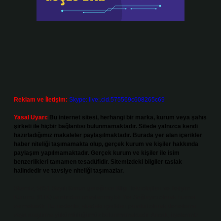
Reklam ve İletişim:
Skype: live:.cid.575569c608265c69
Yasal Uyarı:
Bu internet sitesi, herhangi bir marka, kurum veya şahıs
şirketi ile hiçbir bağlantısı bulunmamaktadır. Sitede yalnızca kendi
hazırladığımız makaleler paylaşılmaktadır. Burada yer alan içerikler
haber niteliği taşımamakta olup, gerçek kurum ve kişiler hakkında
paylaşım yapılmamaktadır. Gerçek kurum ve kişiler ile isim
benzerlikleri tamamen tesadüfidir. Sitemizdeki bilgiler taslak
halindedir ve tavsiye niteliği taşımazlar.
Sitemiz, 5651 Sayılı Kanun gereğince Bilgi Teknolojileri ve İletişim
Kurumu (BTK) tarafından onaylanmış bir Yer Sağlayıcı olarak hizmet
vermektedir. Bu nedenle, sitedeki içerikleri proaktif olarak denetleme
veya araştırma yükümlülüğümüz bulunmamaktadır. Ancak, üyelerimiz