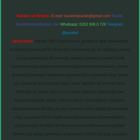
Reklam ve İletişim:
E-mail:
backlinkpaneli@gmail.com
Teams:
forumhizmeti@gmail.com
Whatsapp: 0262 606 0 726
Telegram:
@karabul
Yasal Uyarı:
Sitemiz, 5651 Sayılı Kanun gereğince Bilgi Teknolojileri
ve İletişim Kurumu (BTK) tarafından onaylanmış bir Yer Sağlayıcı olarak
hizmet vermektedir. Bu nedenle, sitedeki içerikleri proaktif olarak
denetleme veya araştırma yükümlülüğümüz bulunmamaktadır. Ancak,
üyelerimiz yazdıkları içeriklerin sorumluluğunu taşımakta olup, siteye
üye olarak bu sorumluluğu kabul etmiş sayılırlar. Bu internet sitesi,
herhangi bir marka, kurum veya şahıs şirketi ile hiçbir bağlantısı
bulunmamaktadır. Sitede yalnızca kendi hazırladığımız makaleler
paylaşılmaktadır. Burada yer alan içerikler haber niteliği taşımamakta
olup, gerçek kurum ve kişiler hakkında paylaşım yapılmamaktadır.
Gerçek kurum ve kişiler ile isim benzerlikleri tamamen tesadüfidir.
Sitemiz, kar amacı gütmeyen ve tamamen ücretsiz bir bilgi paylaşım