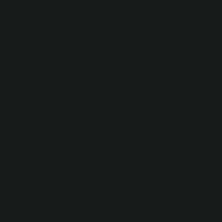
muayenesinin incelemek ve incelemek için anlamına
geldiğini söylemek mümkündür.
Tetkik kanıtı nedir?
Sınavın kanıtı, inceleme süreci sırasında toplanan ve
izlenen verilerin özel olarak kaydedildiği anlamına
gelir. Bu bulgular belgeler, süreç gözlemleri ve çalışan
görüşmeleri gibi unsurlardan oluşabilir.
Tetkikçi nasıl olunur?
Eğitimin sonunda düzenlenen baş testinin/
muayenesinin eğitim kurslarına ve sınavda başarılı bir
şekilde katılım. Bu eğitim kursları genellikle 4’tür.
Tetkik ekibi nedir?