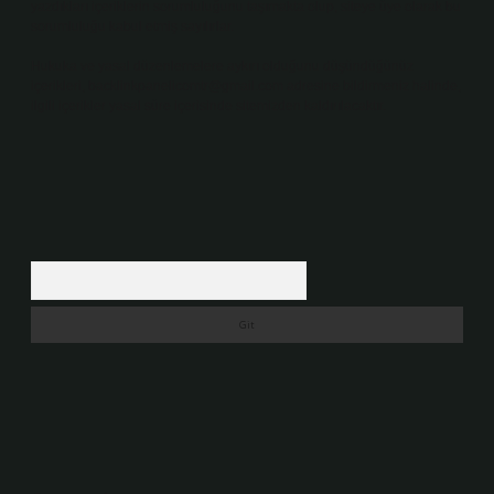
yazdıkları içeriklerin sorumluluğunu taşımakta olup, siteye üye olarak bu
sorumluluğu kabul etmiş sayılırlar.
Hukuka ve yasal düzenlemelere aykırı olduğunu düşündüğünüz
içerikleri,
backlinkpanelicomtr@gmail.com
adresine bildirmeniz halinde,
ilgili içerikler yasal süre içerisinde sitemizden kaldırılacaktır.
Arama