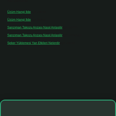
Son yorumlar
Üzüm Hangi Ilde
için
admin
Üzüm Hangi Ilde
için
Rabia
Şanzıman Takozu Arızası Nasıl Anlaşilir
için
admin
Şanzıman Takozu Arızası Nasıl Anlaşilir
için
Rüveyda
Şeker Yüklemesi Yan Etkileri Nelerdir
için
admin
iltonbet giriş adresi
tulipbett.net