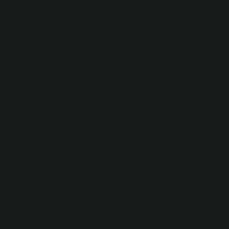
İç tetkik eğitimi nedir?
Dahili sınav eğitimi, iş akışını kontrol etmek ve kontrol
etmek için kullanılan yönetim sistemlerini, uygunluk
olup olmadığı konusunda sağlar. Bu eğitimin adı iç
muayene eğitimi, iç muayene eğitimi, denetim eğitimi,
iç muayene, iç muayene oluşumu vb.
Tetkik Türkçe bir kelime mi?
Muayene – Nişyan Sözlüğü. Arap dḳḳ kökünden gelen
Tadḳīḳ تدقيق, “değerlendirme, ufalanma, dikkatlice
kontrol edildi” kelimesinden alıntılanmıştır. Arapça
Daḳḳa دقّ “İncelenir, ufalanır” fiil tafˁīl metre II
masdardır.
Tetkik delili nedir?