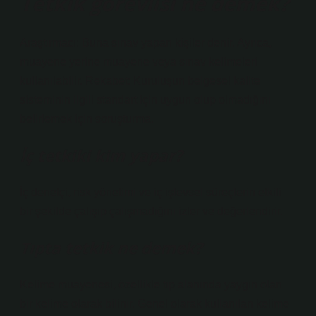
Tetkik görevlisi ne demek?
Araştırmacı: Buna sınav yapan kişiler denir. Ayrıca,
muayene yerine muayene veya sınav kelimeleri
kullanılabilir. Rekabet: Kuruluşun belgesel kalite
sisteminin ilgili standart için uygun olup olmadığını
belirlemek için soruşturma.
İç tetkiki kim yapar?
İç denetçi, risk yönetimi ve iç işlevsel süreçlerin etkili
bir şekilde çalışıp çalışmadığını izler ve değerlendirir.
Tıpta tetkik ne demek?
Kelime muayenesi, özellikle tıp alanında yaygın olan
bir kelime olarak bilinir. Genel olarak kullanılan kelime