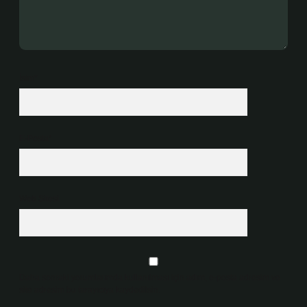
İsim*
E-Posta*
Web Sitesi
Daha sonraki yorumlarımda kullanılması için adım, e-posta adresim ve
site adresim bu tarayıcıya kaydedilsin.