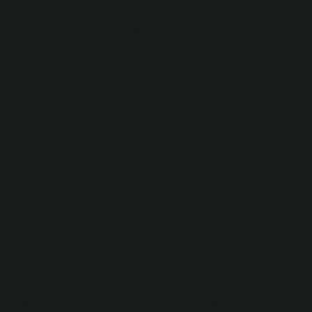
– İlk anlam isim olarak kullanılan bir kelimedir, bir sınav
anlamına gelir. – İkinci kullanım araştırma anlamına
gelir.
Tetkik aşamaları nelerdir?
Sınav raporunun hazırlanması.
Tetkik olunmak ne demek?
Sınavın ifadesi, kök kelimesinde çok yakın bir ifade
içerir. TDK’ya göre, bu inceleme ve araştırma anlamına
gelir.
Tetkik ve tahlil ne demek?
Biyokimyasal maddeler için bir laboratuvarda,