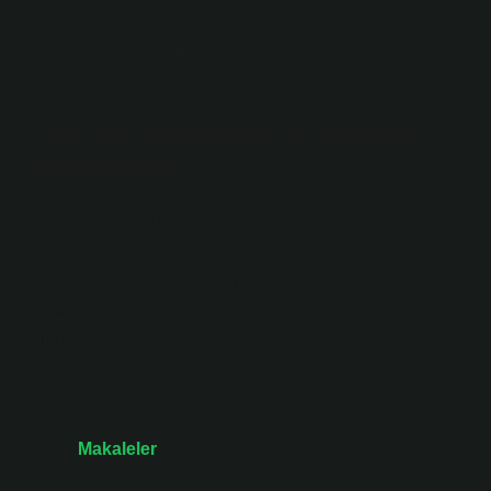
kabından çıkarılan kandaki mikroplar ve sıvılar, miktarın
veya ilişkinin ölçülmesi ve incelenmesi “analiz”,
“analiz” veya “muayene” olarak adlandırılır.
Tetkikte örnekleme ne anlama
gelmektedir?
İstatistiksel örnekler, olasılık teorisine dayanan bir
prova seçim sürecidir. Her numune için temelde nitel bir
örnekleme kullanılır. Örneğin, doğru/yanlış,
başarılı/başarısız, var/kalma gibi ikili karar -yapma
durumları.
Tarih:
Makaleler