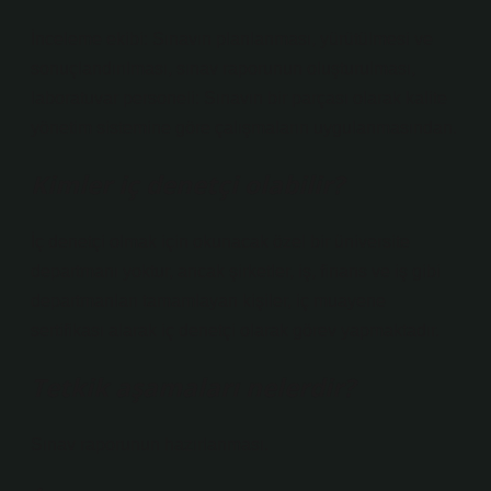
İnceleme ekibi: Sınavın planlanması, yürütülmesi ve
sonuçlandırılması, sınav raporunun oluşturulması,
laboratuvar personeli: Sınavın bir parçası olarak kalite
yönetim sistemine göre çalışmaların uygulanmasından.
Kimler iç denetçi olabilir?
İç denetçi olmak için okunacak özel bir üniversite
departmanı yoktur, ancak şirketler, iş, finans ve iş gibi
departmanları tamamlayan kişiler, iç muayene
sertifikası alarak iç denetçi olarak görev yapmaktadır.
Tetkik aşamaları nelerdir?
Sınav raporunun hazırlanması.