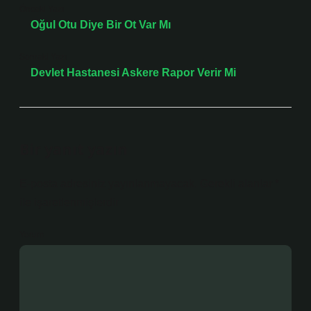
Önceki Yazı
Oğul Otu Diye Bir Ot Var Mı
Sonraki Yazı
Devlet Hastanesi Askere Rapor Verir Mi
Bir yanıt yazın
E-posta adresiniz yayınlanmayacak.
Gerekli alanlar
*
ile işaretlenmişlerdir
Yorum