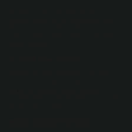
Soruşturmanın kanıtı: Kayıt kaydı, gözlem gibi
gerçekliğin beyanı nicel veya nitel bilgilerdir. Sınav:
Birimin organizasyonu veya bölgedeki süreçtir. Sınavın
temsilcisi: Sınav biriminin üst yöneticisi, incelenen
sürecin yöneticisidir.
İç tetkik nasıl yapılır?
İncelerken, her aktivite seviyesinde eğmek gerekir.
Faaliyetlerle ilgili belgeler ve belgeler incelenir ve
kusurlar veya değiştirilen sorunlar belirlenir. İç
muayene sürecini yüksek kalitede tanıtmak için cihaza
yapılan sorular belirlenebilir.
Tetkik edilmiş ne demek?