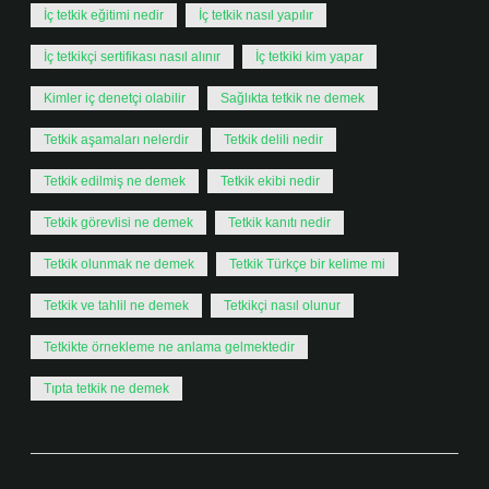
İç tetkik eğitimi nedir
İç tetkik nasıl yapılır
İç tetkikçi sertifikası nasıl alınır
İç tetkiki kim yapar
Kimler iç denetçi olabilir
Sağlıkta tetkik ne demek
Tetkik aşamaları nelerdir
Tetkik delili nedir
Tetkik edilmiş ne demek
Tetkik ekibi nedir
Tetkik görevlisi ne demek
Tetkik kanıtı nedir
Tetkik olunmak ne demek
Tetkik Türkçe bir kelime mi
Tetkik ve tahlil ne demek
Tetkikçi nasıl olunur
Tetkikte örnekleme ne anlama gelmektedir
Tıpta tetkik ne demek