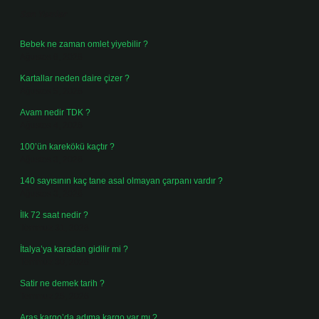
Son Yazılar
Bebek ne zaman omlet yiyebilir ?
Ağustos 6, 2026
Kartallar neden daire çizer ?
Ağustos 5, 2026
Avam nedir TDK ?
Ağustos 4, 2026
100’ün karekökü kaçtır ?
Ağustos 3, 2026
140 sayısının kaç tane asal olmayan çarpanı vardır ?
Ağustos 3, 2026
İlk 72 saat nedir ?
Temmuz 31, 2026
İtalya’ya karadan gidilir mi ?
Temmuz 30, 2026
Satir ne demek tarih ?
Temmuz 25, 2026
Aras kargo’da adıma kargo var mı ?