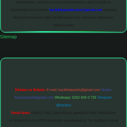
platformudur. Hukuka ve yasal düzenlemelere aykırı olduğunu
düşündüğünüz içerikleri,
backlinkpanelicomtr@gmail.com
adresine
bildirmeniz halinde, ilgili içerikler yasal süre içerisinde sitemizden
kaldırılacaktır.
Sitemap
iltonbet giriş adresi
tulipbett.net
Reklam ve İletişim:
E-mail:
backlinkpaneli@gmail.com
Teams:
forumhizmeti@gmail.com
Whatsapp: 0262 606 0 726
Telegram:
@karabul
Yasal Uyarı:
Sitemiz, 5651 Sayılı Kanun gereğince Bilgi Teknolojileri
ve İletişim Kurumu (BTK) tarafından onaylanmış bir Yer Sağlayıcı olarak