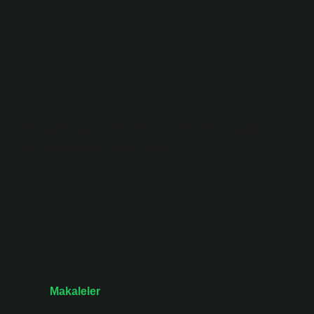
edilen brüt kâr tutarının gelir tutarına bölünüp 100 ile
çarpılmasıyla elde edilir. Örnek olarak alış fiyatı 500 TL,
satış fiyatı ise 750 TL olan bir malın satışındaki kâr
marjı (750 – 500) X 100 / 500 = 250 X 100 / 750 = 33,33
(yani %33,33) olmaktadır.
Ziraat Katılım Bankası ne kadar
promosyon veriyor?
SGK (Emekli Sandığı, SSK, Bağ-Kur) emekli maaş
ödemelerini Bankamız aracılığı ile alan müşterilerimize
12.
Tarih:
Makaleler