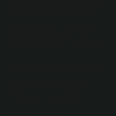
Ziraat Katılım 100 bine ne
kadar kâr payı veriyor?
Teilen und Quellenzinsen Erläuterungsbilanz zahlen
einen Gewinnanteil der Euroayl-Gewinnschnee
10.000-24.99930/7030/7025.000-
99930/7030/70100.000-499.99930/7030/70500.000-
999.
Hangi katılım hesabı daha karlı?
Birikimli Katılma Hesabı Tasarruflarınızı yüksek kâr
paylaşım oranı ile biriktiren, düşük gelir vergisi
stopajından faydalanarak 3 yıl vadeli olarak
açtırabildiğiniz bir katılma hesabı türüdür.
Katılım hesabı riskli mi?