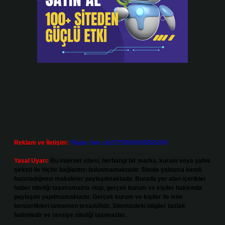
Reklam ve İletişim:
Skype: live:.cid.575569c608265c69
Yasal Uyarı:
Bu internet sitesi, herhangi bir marka, kurum veya şahıs
şirketi ile hiçbir bağlantısı bulunmamaktadır. Sitede yalnızca kendi
hazırladığımız makaleler paylaşılmaktadır. Burada yer alan içerikler
haber niteliği taşımamakta olup, gerçek kurum ve kişiler hakkında
paylaşım yapılmamaktadır. Gerçek kurum ve kişiler ile isim
benzerlikleri tamamen tesadüfidir. Sitemizdeki bilgiler taslak
halindedir ve tavsiye niteliği taşımazlar.