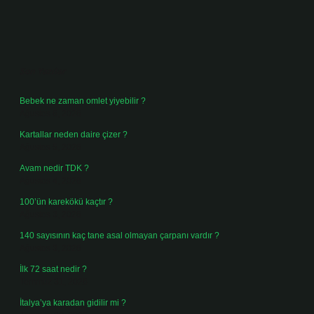
Sidebar
Son Yazılar
Bebek ne zaman omlet yiyebilir ?
Ağustos 6, 2026
Kartallar neden daire çizer ?
Ağustos 5, 2026
Avam nedir TDK ?
Ağustos 4, 2026
100’ün karekökü kaçtır ?
Ağustos 3, 2026
140 sayısının kaç tane asal olmayan çarpanı vardır ?
Ağustos 3, 2026
İlk 72 saat nedir ?
Temmuz 31, 2026
İtalya’ya karadan gidilir mi ?