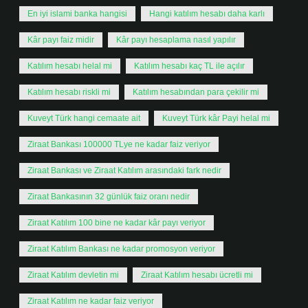
En iyi islami banka hangisi
Hangi katılım hesabı daha karlı
Kâr payı faiz midir
Kâr payı hesaplama nasıl yapılır
Katılım hesabı helal mi
Katılım hesabı kaç TL ile açılır
Katılım hesabı riskli mi
Katılım hesabından para çekilir mi
Kuveyt Türk hangi cemaate ait
Kuveyt Türk kâr Payi helal mi
Ziraat Bankası 100000 TLye ne kadar faiz veriyor
Ziraat Bankası ve Ziraat Katılım arasındaki fark nedir
Ziraat Bankasının 32 günlük faiz oranı nedir
Ziraat Katılım 100 bine ne kadar kâr payı veriyor
Ziraat Katılım Bankası ne kadar promosyon veriyor
Ziraat Katılım devletin mi
Ziraat Katılım hesabı ücretli mi
Ziraat Katılım ne kadar faiz veriyor