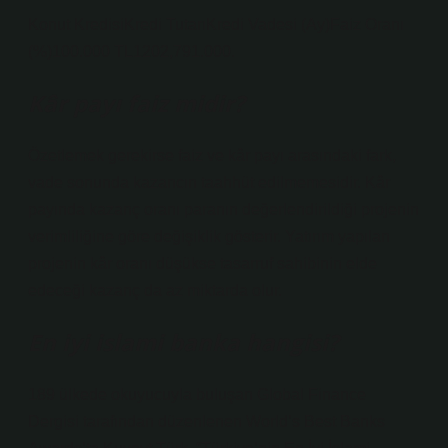
Konut KredisiKredi TutarıKredi Vadesi (Ay)Faiz Oranı
(%)100.000 TL1202,791.000.
Kâr payı faiz midir?
Özetlemek gerekirse faiz ve kâr payı arasındaki fark,
vade sonunda kazancın taahhüt edilmemesidir. Kâr
payında kazanç oranı paranın değerlendirildiği projenin
verimliliğine göre değişiklik gösterir. Yatırım yapılan
projenin kâr oranı düşükse tasarruf sahibinin elde
edeceği kazanç da az miktarda olur.
En iyi islami banka hangisi?
189 ülkede okuyucuyla buluşan Global Finance
Dergisi tarafından düzenlenen World’s Best Banks