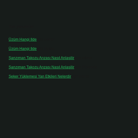
Son yorumlar
Üzüm Hangi Ilde
için
admin
Üzüm Hangi Ilde
için
Rabia
Şanzıman Takozu Arızası Nasıl Anlaşilir
için
admin
Şanzıman Takozu Arızası Nasıl Anlaşilir
için
Rüveyda
Şeker Yüklemesi Yan Etkileri Nelerdir
için
admin