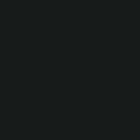
Awards’ta Kuveyt Türk, “Türkiye’nin En İyi İslami
Finansal Kuruluşu”, Kuveyt Türk’ün yüzde 100 iştiraki
KT Bank AG ise “Avrupa’nın En İyi İslami Finansal
Kuruluşu” seçilmiştir.
Kuveyt Türk hangi cemaate ait?
Partnerschaftsstruktur 57,81 %des Kapitals von Kuveyt
Türk ist für die Kuwait -Finanzinstitution (Kuwait
Finance House), 24,49 %der Generaldirektion Stiftung,
8,36 %an die Wafra International Investment Company,
%8,36 von ihnen gehören zur Islamic Development
Bank und 0,98 %gehören zu an andere Partner.
Katılım hesabından para çekilir
mi?