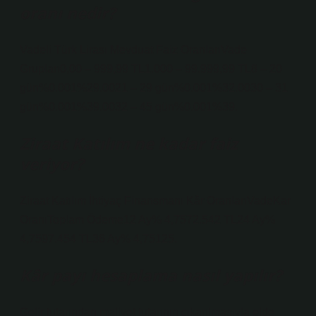
oranı nedir?
Vadeli Türk Lirası Mevduat Faiz OranlarıVade
Grupları0,00 – 999,99 TL1.000 – 99.999,99 TL8 – 20
gün%0.001%29.0021 – 29 gün%0.001%32.0030 – 31
gün%0.001%39.0032 – 45 gün%0.001%39.
Ziraat Katılım ne kadar faiz
veriyor?
Ziraat Katılım İhtiyaç Finansmanı Kâr OranlarıVadeKar
OranıToplam Ödeme12 Ay% 4,7572.542 TL24 Ay%
4,7597.454 TL36 Ay% 4,75125.
Kâr payı hesaplama nasıl yapılır?
Gelir tutarından maliyet tutarının çıkarılmasıyla elde