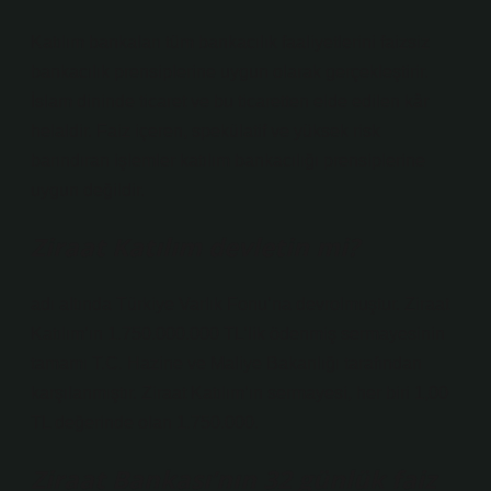
Katılım bankaları tüm bankacılık faaliyetlerini faizsiz
bankacılık prensiplerine uygun olarak gerçekleştirir.
İslam dininde ticaret ve bu ticaretten elde edilen kâr
helaldir. Faiz içeren, spekülatif ve yüksek risk
barındıran işlemler katılım bankacılığı prensiplerine
uygun değildir.
Ziraat Katılım devletin mi?
adı altında Türkiye Varlık Fonu’na devrolmuştur. Ziraat
Katılım’ın 1.750.000.000 TL’lik ödenmiş sermayesinin
tamamı T.C. Hazine ve Maliye Bakanlığı tarafından
karşılanmıştır. Ziraat Katılım’ın sermayesi, her biri 1,00
TL değerinde olan 1.750.000.
Ziraat Bankası’nın 32 günlük faiz