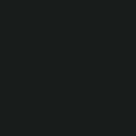
Katılma Hesabından hesap türüne göre belirlenen
limitler dâhilinde vade tarihi bozulmadan para
çekilebilir.
Ziraat Bankası ve Ziraat Katılım
arasındaki fark nedir?
Geleneksel bankalar müşterilerine kredi (faizli borç)
verir. Katılım bankaları ise ticaret yöntemiyle fon
kullandırırken müşterisinin ihtiyaç duyduğu malı,
hizmeti veya hakkı peşin olarak satıcısından satın alır
ve üzerine kâr ilave edip müşterisine vadeli olarak
satar.
Katılım hesabı kaç TL ile açılır?
Katılma Hesabınızı en Az 250 TL, USD, EUR PU 50 gr