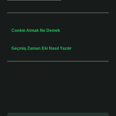
Önceki Yazı
Cookie Atmak Ne Demek
Sonraki Yazı
Geçmiş Zaman Eki Nasıl Yazılır
Bir yanıt yazın
E-posta adresiniz yayınlanmayacak.
Gerekli alanlar
*
ile işaretlenmişlerdir
Yorum