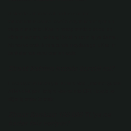
Sistemde alınan ve satılan tüm malların
faturalandırılması ise resmî olmayan ticaret işlerinin
oluşumunu önler. Katılım hesaplarında elde edilen
kârların tamamı, herhangi bir alım satım işi ya da mal,
hizmet ve ortaklık sonucunda meydana gelir. Katılım
bankalarında zarar oranları azdır.
Ziraat Katılım hesabı ücretli mi?
Hesap İşletim Ücreti yok! Katılım Mobil, İnternet Şubesi,
ATM ve Müşteri İletişim Merkezinde EFT, Havale ve
diğer işlemler ücretsiz!
Ziraat Bankası 100.000 TL’ye ne
kadar faiz veriyor?