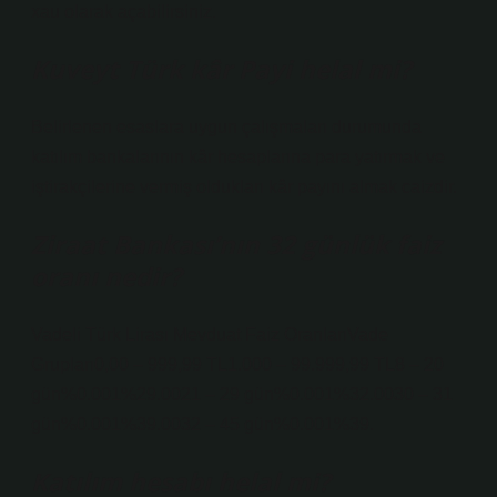
xau olarak açabilirsiniz.
Kuveyt Türk kâr Payi helal mi?
Belirlenen esaslara uygun çalışmaları durumunda
katılım bankalarının kâr hesaplarına para yatırmak ve
iştirakçilerine vermiş oldukları kâr payını almak caizdir.
Ziraat Bankası’nın 32 günlük faiz
oranı nedir?
Vadeli Türk Lirası Mevduat Faiz OranlarıVade
Grupları0,00 – 999,99 TL1.000 – 99.999,99 TL8 – 20
gün%0.001%29.0021 – 29 gün%0.001%32.0030 – 31
gün%0.001%39.0032 – 45 gün%0.001%39.
Katılım hesabı helal mi?