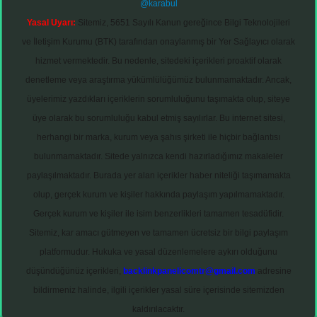
@karabul
Yasal Uyarı:
Sitemiz, 5651 Sayılı Kanun gereğince Bilgi Teknolojileri
ve İletişim Kurumu (BTK) tarafından onaylanmış bir Yer Sağlayıcı olarak
hizmet vermektedir. Bu nedenle, sitedeki içerikleri proaktif olarak
denetleme veya araştırma yükümlülüğümüz bulunmamaktadır. Ancak,
üyelerimiz yazdıkları içeriklerin sorumluluğunu taşımakta olup, siteye
üye olarak bu sorumluluğu kabul etmiş sayılırlar. Bu internet sitesi,
herhangi bir marka, kurum veya şahıs şirketi ile hiçbir bağlantısı
bulunmamaktadır. Sitede yalnızca kendi hazırladığımız makaleler
paylaşılmaktadır. Burada yer alan içerikler haber niteliği taşımamakta
olup, gerçek kurum ve kişiler hakkında paylaşım yapılmamaktadır.
Gerçek kurum ve kişiler ile isim benzerlikleri tamamen tesadüfidir.
Sitemiz, kar amacı gütmeyen ve tamamen ücretsiz bir bilgi paylaşım
platformudur. Hukuka ve yasal düzenlemelere aykırı olduğunu
düşündüğünüz içerikleri,
backlinkpanelicomtr@gmail.com
adresine
bildirmeniz halinde, ilgili içerikler yasal süre içerisinde sitemizden
kaldırılacaktır.