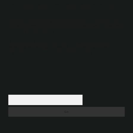
Sitemiz, 5651 Sayılı Kanun gereğince Bilgi Teknolojileri ve İletişim
Kurumu (BTK) tarafından onaylanmış bir Yer Sağlayıcı olarak hizmet
vermektedir. Bu nedenle, sitedeki içerikleri proaktif olarak denetleme
veya araştırma yükümlülüğümüz bulunmamaktadır. Ancak, üyelerimiz
yazdıkları içeriklerin sorumluluğunu taşımakta olup, siteye üye olarak bu
sorumluluğu kabul etmiş sayılırlar.
Hukuka ve yasal düzenlemelere aykırı olduğunu düşündüğünüz
içerikleri,
backlinkpanelicomtr@gmail.com
adresine bildirmeniz halinde,
ilgili içerikler yasal süre içerisinde sitemizden kaldırılacaktır.
Arama