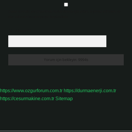
Daha sonraki yorumlarımda kullanılması için adım, e-posta adresim ve
site adresim bu tarayıcıya kaydedilsin.
10 - 4 kaçtır?
*
https://www.ozgurforum.com.tr
https://durmaenerji.com.tr
https://cesurmakine.com.tr
Sitemap