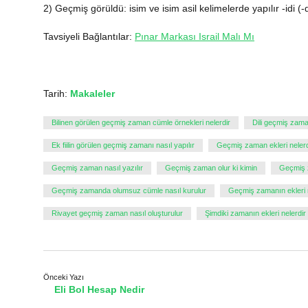
2) Geçmiş görüldü: isim ve isim asil kelimelerde yapılır -idi (-di, -
Tavsiyeli Bağlantılar:
Pınar Markası Israil Malı Mı
Tarih:
Makaleler
Bilinen görülen geçmiş zaman cümle örnekleri nelerdir
Dili geçmiş zaman
Ek fiilin görülen geçmiş zamanı nasıl yapılır
Geçmiş zaman ekleri nelerd
Geçmiş zaman nasıl yazılır
Geçmiş zaman olur ki kimin
Geçmiş z
Geçmiş zamanda olumsuz cümle nasıl kurulur
Geçmiş zamanın ekleri n
Rivayet geçmiş zaman nasıl oluşturulur
Şimdiki zamanın ekleri nelerdir
Önceki Yazı
Eli Bol Hesap Nedir