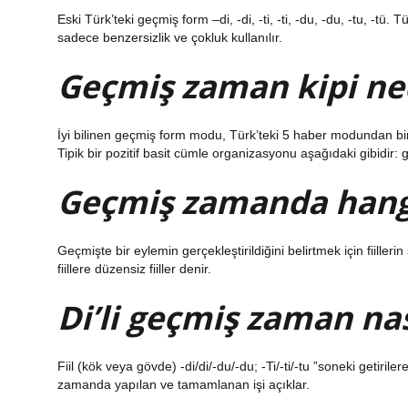
Eski Türk’teki geçmiş form –di, -di, -ti, -ti, -du, -du, -tu, -tü
sadece benzersizlik ve çokluk kullanılır.
Geçmiş zaman kipi ne
İyi bilinen geçmiş form modu, Türk’teki 5 haber modundan bi
Tipik bir pozitif basit cümle organizasyonu aşağıdaki gibidir:
Geçmiş zamanda hangi 
Geçmişte bir eylemin gerçekleştirildiğini belirtmek için fiillerin
fiillere düzensiz fiiller denir.
Di’li geçmiş zaman nası
Fiil (kök veya gövde) -di/di/-du/-du; -Ti/-ti/-tu ”soneki getir
zamanda yapılan ve tamamlanan işi açıklar.