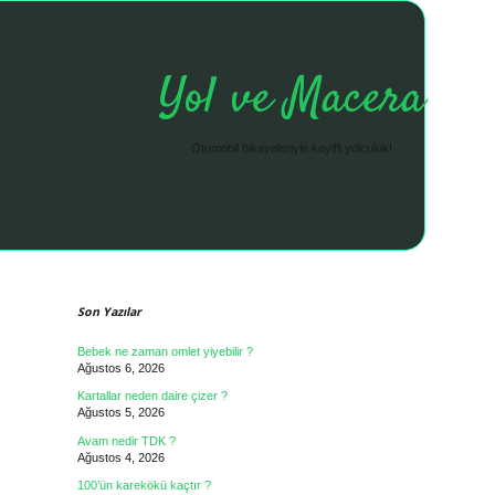
Yol ve Macera
Otomobil hikayeleriyle keyifli yolculuk!
Sidebar
Son Yazılar
Bebek ne zaman omlet yiyebilir ?
Ağustos 6, 2026
Kartallar neden daire çizer ?
Ağustos 5, 2026
Avam nedir TDK ?
Ağustos 4, 2026
100’ün karekökü kaçtır ?