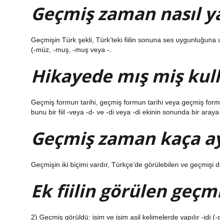
Geçmiş zaman nasıl ya
Geçmişin Türk şekli, Türk’teki fiilin sonuna ses uygunluğuna
(-müz, -muş, -muş veya -.
Hikayede mış miş kull
Geçmiş formun tarihi, geçmiş formun tarihi veya geçmiş formun
bunu bir fiil -veya -d- ve -di veya -di ekinin sonunda bir araya
Geçmiş zaman kaça ayr
Geçmişin iki biçimi vardır, Türkçe’de görülebilen ve geçmişi
Ek fiilin görülen geçm
2) Geçmiş görüldü: isim ve isim asil kelimelerde yapılır -idi (-di, -