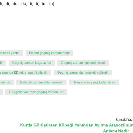
di, -du, -du, -ti, -ti, -tu, -tu).
 nasıl yazılır
Ek fiilin geçmiş zamanı nedir
ir
Geçmiş zaman kaça ayrılır
Geçmiş zaman kipi nedir örnek
amanda ED takısı nasıl kullanılır
Geçmiş zamanda hangi ek kullanılır
elerdir
Gelecek zaman ekleri nelerdir
Hikayede mış miş kullanılır mı
Türkçede kaç tane geçmiş zaman var
Sonraki Yaz
Kurtla Görüşürsen Köpeği Yanından Ayırma Atasözünü
Anlamı Nedir