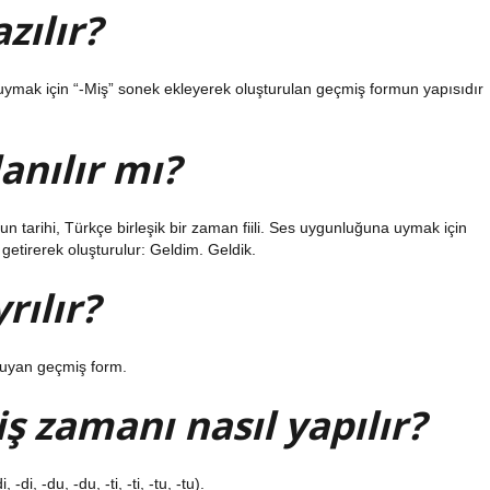
zılır?
 uymak için “-Miş” sonek ekleyerek oluşturulan geçmiş formun yapısıdır
anılır mı?
 tarihi, Türkçe birleşik bir zaman fiili. Ses uygunluğuna uymak için
 getirerek oluşturulur: Geldim. Geldik.
ılır?
 duyan geçmiş form.
iş zamanı nasıl yapılır?
di, -du, -du, -ti, -ti, -tu, -tu).