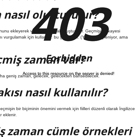
403
403
nasıl oluşturulur?
sonunu ekleyerek ve tekrarlayarak oluşturulur. Geçmişin hikayesi
 vurgulamak için kullanılır: bu şiiri yazdı. (Yazdığı söyleniyor, ama
Forbidden
Forbidden
çmiş zaman var?
Access to this resource on the server is denied!
Access to this resource on the server is denied!
 daha geniş zaman, gelecek, gelecekten bahsedilecek.
sı nasıl kullanılır?
mişin bir biçiminin önemini vermek için fiilleri düzenli olarak İngilizce
r eklenir.
iş zaman cümle örnekleri